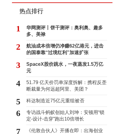
热点排行
1
华网测评丨饼干测评：奥利奥、趣多
多、美禄
2
航油成本倍增仍净赚62亿港元，进击
的国泰靠“过境红利”加速扩张
3
SpaceX股价跳水，一夜蒸发1.5万亿
元
4
51.79 亿天价罚单深度拆解：携程反垄
断裁量为何远超阿里、美团？
5
科达制造近75亿元重组被否
6
专访战斗蚂蚁创始人刘坤：安顿用“锁
定-设计-击穿”跑出10倍增长
7
《伦敦合伙人》开播在即：出海创业