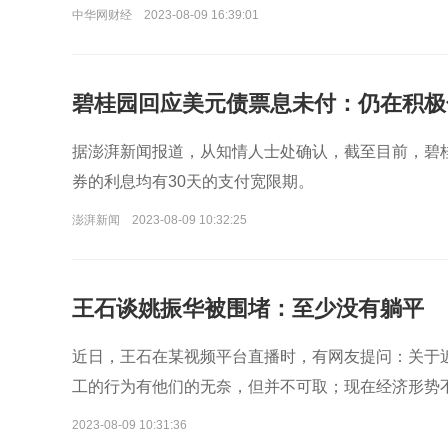
中华网财经
2023-08-09 16:39:01
碧桂园回应美元债票息未付：仍在积极
据澎湃新闻报道，从知情人士处确认，截至目前，碧
券的利息均有30天的支付宽限期。
澎湃新闻
2023-08-09 10:32:25
​王石谈姚振华被围堵：至少没有躺平
近日，王石在某视频平台直播时，有网友提问：关于
工的行为有他们的无奈，但并不可取；现在经济形势
2023-08-09 10:31:36