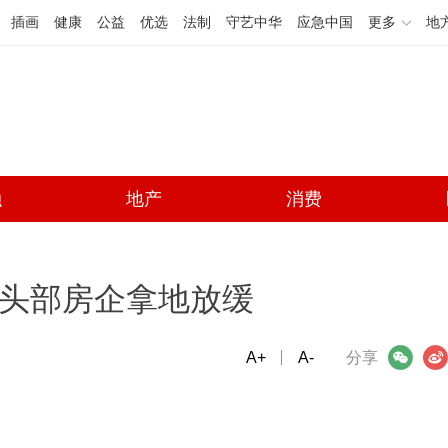
插画
健康
公益
优选
法制
守艺中华
应急中国
更多
地
融
地产
消费
，头部房企拿地放缓
A+
微信
A-
微博
分享