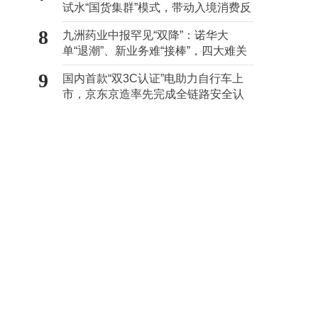
试水“国货集群”模式，带动入境消费反
向种草
8
九洲药业中报罕见“双降”：诺华大
单“退潮”、新业务难“接棒”，四大难关
待闯
9
国内首款“双3C认证”电助力自行车上
市，京东京造率先完成全链路安全认
证