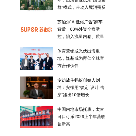
即：出海创业试水“国货集
群”模式，带动入境消费反
向种草
苏泊尔“AI低俗广告”翻车
背后：83%外资全盘掌
控，陷入流量内卷、质量
频发的负循环
体育营销成光伏出海重
地，隆基成为拜仁全球官
方合作伙伴
专访战斗蚂蚁创始人刘
坤：安顿用“锁定-设计-击
穿”跑出10倍增长
中国内地市场托底，太古
可口可乐2026上半年营收
创新高