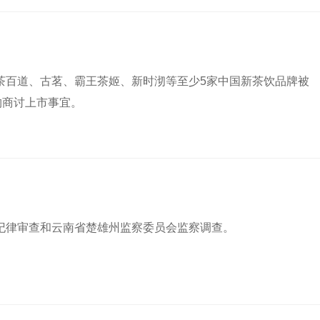
茶百道、古茗、霸王茶姬、新时沏等至少5家中国新茶饮品牌被
构商讨上市事宜。
纪律审查和云南省楚雄州监察委员会监察调查。