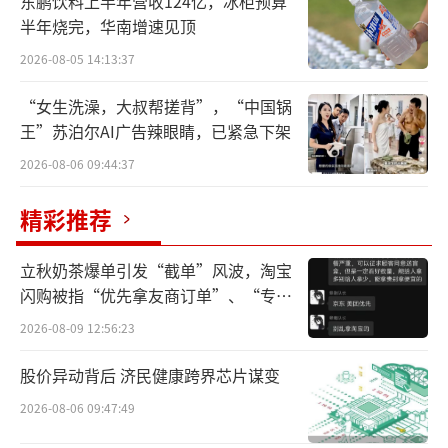
东鹏饮料上半年营收124亿，冰柜预算
半年烧完，华南增速见顶
2026-08-05 14:13:37
“女生洗澡，大叔帮搓背”，“中国锅
王”苏泊尔AI广告辣眼睛，已紧急下架
2026-08-06 09:44:37
精彩推荐
立秋奶茶爆单引发“截单”风波，淘宝
闪购被指“优先拿友商订单”、“专挑
贵的拿”
2026-08-09 12:56:23
股价异动背后 济民健康跨界芯片谋变
2026-08-06 09:47:49