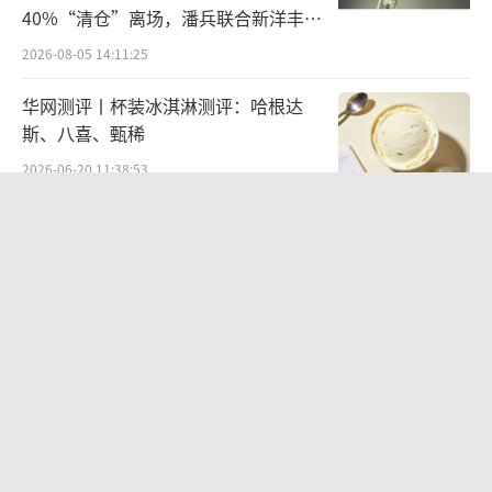
40%“清仓”离场，潘兵联合新洋丰、
宏科百世拟入主
2026-08-05 14:11:25
华网测评丨杯装冰淇淋测评：哈根达
斯、八喜、甄稀
2026-06-20 11:38:53
营收暴增22倍仍亏2580万元，集益威闯
关科创板背后深陷客户依赖与无实控人
困局
2026-08-06 09:45:09
江小白起诉东方甄选案结果公布：构成
商业诋毁，赔偿30万元
2026-08-03 16:34:22
欣天科技易主背后藏六年对赌，“华为
概念+AI营销”溢价难掩52亿重资产考