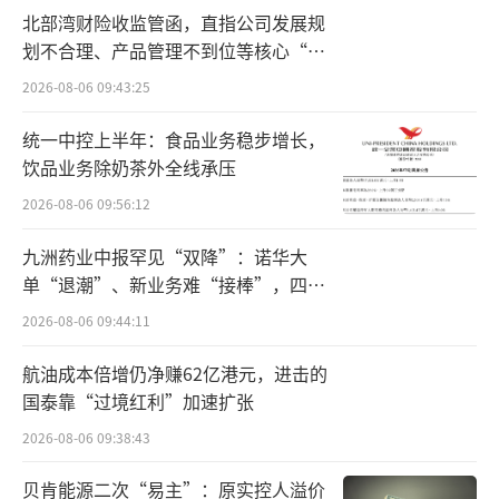
北部湾财险收监管函，直指公司发展规
划不合理、产品管理不到位等核心“痛
点”
2026-08-06 09:43:25
统一中控上半年：食品业务稳步增长，
饮品业务除奶茶外全线承压
2026-08-06 09:56:12
九洲药业中报罕见“双降”：诺华大
单“退潮”、新业务难“接棒”，四大
难关待闯
2026-08-06 09:44:11
航油成本倍增仍净赚62亿港元，进击的
国泰靠“过境红利”加速扩张
2026-08-06 09:38:43
贝肯能源二次“易主”：原实控人溢价