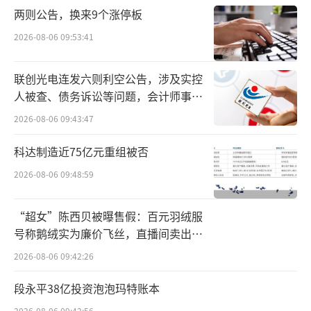
两则公告，换来9个涨停板
2026-08-06 09:53:41
联创光电连发六则利空公告，涉及实控
人被查、债务诉讼等问题，会计师事务
所曾出具“保留意见”
2026-08-06 09:43:47
科达制造近75亿元重组被否
2026-08-06 09:48:59
“超女”陈西贝被曝售假：百元羽绒服
号称鹅绒实为廉价飞丝，直播间卖出超
百万元
2026-08-06 09:42:26
段永平38亿投资泡泡玛特账本
2026-08-06 09:42:56