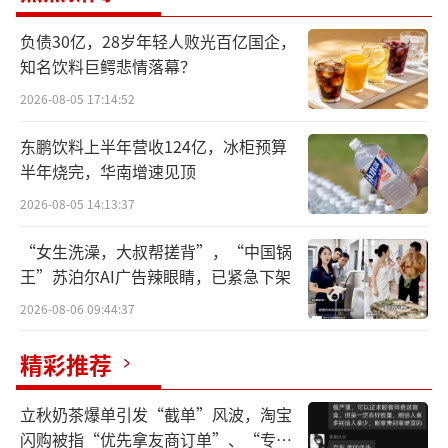
2.6%。
负债30亿，28岁年轻人败光百亿国企，
开立目前主要有超声和内窥镜两部分业
知名饮料巨鳄悲情落幕？
务，其中，超声业务稳定增长，软镜设备业务
2026-08-05 17:14:52
实现较快增长，两条产品线的增长均符合公司
东鹏饮料上半年营收124亿，冰柜预算
预期。
半年烧完，华南增速见顶
对于今年第三季度的业绩变动，开立指
2026-08-05 14:13:37
出，第三季度受外部环境因素影响，收入基本
“女生洗澡，大叔帮搓背”，“中国锅
持平，而公司外科团队支出以及差旅费用等销
王”苏泊尔AI广告辣眼睛，已紧急下架
售费用增加，导致净利润有所下滑。此外，三
2026-08-06 09:44:37
季度属于公司全年的淡季，四季度收入占比历
来较高，随着外部环境因素逐渐好转，将努力
精彩推荐
完成年初制定的全年目标。
立秋奶茶爆单引发“截单”风波，淘宝
闪购被指“优先拿友商订单”、“专挑
海外市场方面，开立海外销售覆盖接近130