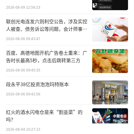
贵的拿”
个国家或地区，从地域看，欧洲、南美地区的
2026-08-09 12:56:23
销售占比相对较高。今年前三季度公司海外业
联创光电连发六则利空公告，涉及实控
务平稳增长，开立预计今后海外业务仍将继续
人被查、债务诉讼等问题，会计师事务
保持稳定增长。
所曾出具“保留意见”
2026-08-06 09:43:47
澳华：软镜业务快速扩张，净利增长426.5
百度、高德地图开机广告卷土重来：广
告时长最高5秒，点击后跳转第三方
3%
2026-08-06 09:45:35
2023年前三季度收入4.29亿元，同比增长5
段永平38亿投资泡泡玛特账本
2.65%；归属于母公司股东的净利润约4519万
元，同比增长426.53%。研发投入1.06亿元，
2026-08-06 09:42:56
占营收的24.75%。
红火的酒水闪电仓是来“割韭菜”的
第三季度收入约1亿3951万元，同比增长2
吗？
3%。归属于母公司股东的净利润约710.8万
2026-08-04 10:27:15