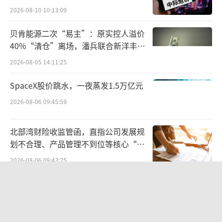
联营企业投资损失影响比较大。剔除这两部分
2026-08-10 10:13:09
因素影响，公司净利润和扣非净利润同比增
贝肯能源二次“易主”：原实控人溢价
长。
40%“清仓”离场，潘兵联合新洋丰、
宏科百世拟入主
海泰新光主营业务包括医用内窥镜器械和
2026-08-05 14:11:25
光学产品两部分，内窥镜产品前三季度国内销
SpaceX股价跳水，一夜蒸发1.5万亿元
售表现亮眼，比去年同期增长超过100%。
2026-08-06 09:45:59
目前海外收入占比高于国内，2023前三季
北部湾财险收监管函，直指公司发展规
度国外销售占比69%。其中，国外收入前三季
划不合理、产品管理不到位等核心“痛
度同比增长1%，国内销售收入同比增长39%，
点”
2026-08-06 09:43:25
国内销售增速高于国外。
航油成本倍增仍净赚62亿港元，进击的
赛道升温，国产内窥镜开足马力
国泰靠“过境红利”加速扩张
2026-08-06 09:38:43
医用内窥镜可分为软镜和硬镜。