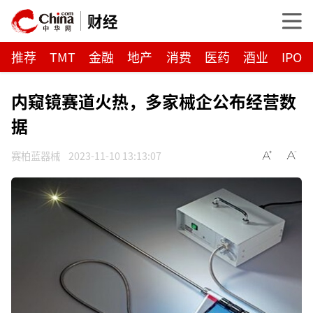
财经
推荐
TMT
金融
地产
消费
医药
酒业
IPO
内窥镜赛道火热，多家械企公布经营数
据
赛柏蓝器械
2023-11-10 13:13:07