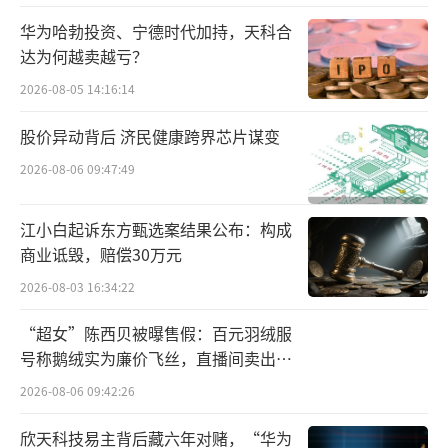
元，同比增长102.23%。三季度的销售费用是5
华为哈勃投资、宁德时代加持，天科合
467万元，研发费用是3649万元。相较去年同
达为何越卖越亏？
期销售和研发都在加大投入.
2026-08-05 14:16:14
澳华内镜目前的业务聚焦在软性内镜领
股价异动背后 济民健康跨界芯片谋变
域，并且当前阶段暂无向其他领域拓展的计
2026-08-06 09:47:49
划。其中，细镜业务处于导入阶段，预计后续
能进一步增加公司整体收入增长的确定性。
江小白起诉东方甄选案结果公布：构成
商业诋毁，赔偿30万元
海外业务方面，当前主要是靠多产品、多
2026-08-03 16:34:22
品类销售来驱动高速增长，已进入德国、英
“超女”陈西贝被曝售假：百元羽绒服
国、韩国等发达国家。未来将深耕欧洲渠道，
号称鹅绒实为廉价飞丝，直播间卖出超
同时在欧洲地区复制慕尼黑子公司的服务和维
百万元
2026-08-06 09:42:26
修模式。
欣天科技易主背后藏六年对赌，“华为