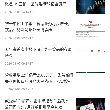
海泰新光：内窥镜销售翻番
概念+AI营销”溢价难掩52亿重资产考
验
2026-08-05 14:14:15
海泰新光2023第三季度营收1.08亿元，同
比下降24.4%；归母净利润2886万元，同比下
统一中控上半年：食品业务稳步增长，
降51.9%。业绩变动原因方面，去年第三季度
饮品业务除奶茶外全线承压
基数较高，去年美国客户为新品备货镜体，镜
2026-08-06 09:56:12
体发货很多；今年客户新系统延迟上市，导致
五年来首次中报下滑，统一饮品的存量
第三季度镜体发货数量下降。同时，去年第三
博弈
季度汇兑损益相比今年要高。
2026-08-07 09:15:37
2023年前三季度营收3.76亿元，同比增长1
营收暴增22倍仍亏2580万元，集益威闯
0.77%，主要是医用内窥镜产品销售的增长；2
关科创板背后深陷客户依赖与无实控人
困局
023年前三季度公司归母净利润1.18亿元，同比
2026-08-06 09:45:09
下降15.5%。主营业务毛利率64.4%，和往年
或受AAOI扩产冲击中际旭创午后跳水，
基本持平。净利润下降，主要受到股权支付和
公司回应：7月订单指引至今有效