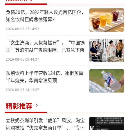
疏血通注射液正是九芝堂的核心产品，为
了保证核心品种的销售情况，九芝堂精心筛选
负债30亿，28岁年轻人败光百亿国企，
知名饮料巨鳄悲情落幕？
经销商，方式是收取不菲的保证金。在药品销
售中，为了确保产品在规定时间内达到预定销
2026-08-05 17:14:52
量，并确保客户规范运作，不发生冲窜货等违
“女生洗澡，大叔帮搓背”，“中国锅
规行为，常会涉及到保证金问题。一些新品种
王”苏泊尔AI广告辣眼睛，已紧急下架
和好品种的销售尤其如此。
2026-08-06 09:44:37
当保证金达到一定规模，就给公司管理层
东鹏饮料上半年营收124亿，冰柜预算
半年烧完，华南增速见顶
留下了可操作的空间。
2026-08-05 14:13:37
2022年至2024年间，有销售人员与代理商
精彩推荐
私下协商，使用非公司账户收取疏血通注射液
销售代理权保证金。2022年转入保证金约4920
立秋奶茶爆单引发“截单”风波，淘宝
万元，2024年1月转入670万元。
闪购被指“优先拿友商订单”、“专挑