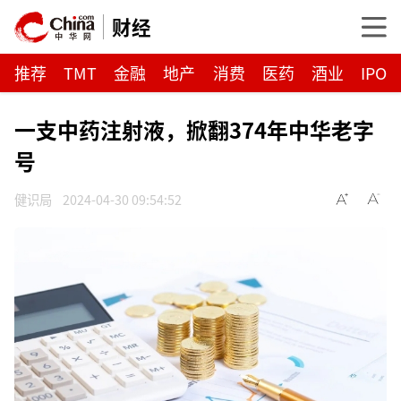
财经
推荐
TMT
金融
地产
消费
医药
酒业
IPO
一支中药注射液，掀翻374年中华老字
号
健识局
2024-04-30 09:54:52