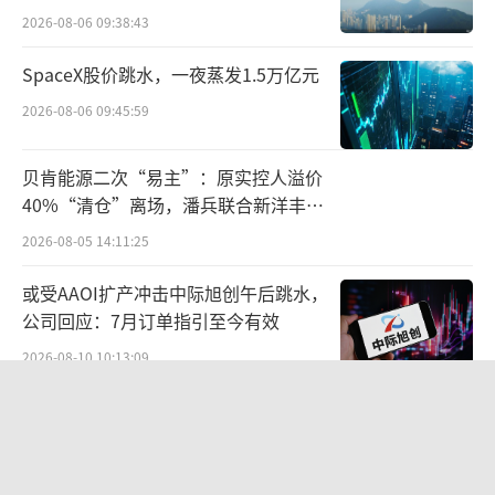
2026-08-06 09:38:43
分别不低于4.58亿元、5.15亿元以及5.79亿
元。最终这三年都踩线过关。
SpaceX股价跳水，一夜蒸发1.5万亿元
2026-08-06 09:45:59
业绩承诺期一过，九芝堂的业绩就开始变
脸。2018年，九芝堂净利润2.79亿元，创下7年
贝肯能源二次“易主”：原实控人溢价
新低。
40%“清仓”离场，潘兵联合新洋丰、
宏科百世拟入主
拳头产品销售遇阻，九芝堂转型困难
2026-08-05 14:11:25
或受AAOI扩产冲击中际旭创午后跳水，
九芝堂的业绩突然衰落，与疏血通注射液
公司回应：7月订单指引至今有效
销售有关。
2026-08-10 10:13:09
疏血通注射液是友搏药业的独家品种，主
北部湾财险收监管函，直指公司发展规
治脑血栓等心血管疾病。据米内网数据，2017
划不合理、产品管理不到位等核心“痛
年疏血通注射液年销售额达37亿元，位居全国
点”
2026-08-06 09:43:25