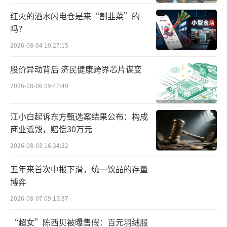
位。2000年6月，九芝堂顺利在深交所上市。
红火的酒水闪电仓是来“割韭菜”的
吗？
原本九芝堂的主打产品为驴胶补血颗粒、
2026-08-04 10:27:15
六味地黄丸。但随着同仁堂、广誉远、东阿阿
胶等药企也推出了同类产品，九芝堂相关产品
股价异动背后 济民健康跨界芯片谋变
的优势便很难凸显出来。上市不到一年时间，
2026-08-06 09:47:49
九芝堂就筹划卖壳。2002年时国资撤出，涌金
系成为控股方，从此成为资本运作的平台。
江小白起诉东方甄选案结果公布：构成
商业诋毁，赔偿30万元
2008年“涌金系”掌门魏东自杀，九芝堂
2026-08-03 16:34:22
从此风雨飘摇，陷入了很长时间的“空白
五年来首次中报下滑，统一饮品的存量
期”。2010年前后，中医药行业开始流行“大
博弈
健康”概念，云南白药、白云山、东阿阿胶都
2026-08-07 09:15:37
借着大健康的名头发展了自己的消费级产品，
同期，九芝堂的销售却在原地踏步，没有太好
“超女”陈西贝被曝售假：百元羽绒服