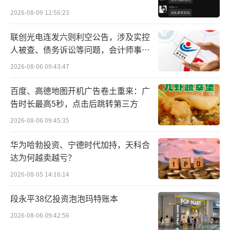
贵的拿”
最终，非公司账户收到的这些保证金，通
2026-08-09 12:56:23
过借款的形式，间接流进了公司董事长李振国
联创光电连发六则利空公告，涉及实控
的口袋。目前上述资金已被归还，并按照3%的
人被查、债务诉讼等问题，会计师事务
所曾出具“保留意见”
利率偿还利息215.78万元。
2026-08-06 09:43:47
内控并不是唯一问题，更糟的是，眼下九
百度、高德地图开机广告卷土重来：广
告时长最高5秒，点击后跳转第三方
芝堂即便用尽全力，疏血通销售也难以重回增
长。这家300多年历史的中华老字号，不知何时
2026-08-06 09:45:35
能回到中药企业第一梯队。
华为哈勃投资、宁德时代加持，天科合
达为何越卖越亏？
百年九芝堂，滑落一线阵营
2026-08-05 14:16:14
九芝堂曾是湖南知名的中华老字号，曾经
段永平38亿投资泡泡玛特账本
连续多年经济效益在湖南省医药行业排名第
2026-08-06 09:42:56
一，1998年位列全国中药工业生产企业第15