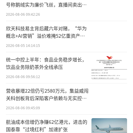
号称鹅绒实为廉价飞丝，直播间卖出超
的创意和产品问世。
百万元
2026-08-06 09:42:26
2003年到2012年，十年过去了，这家上市
欣天科技易主背后藏六年对赌，“华为
企业营收只增加了0.24亿元；归母净利润由0.8
概念+AI营销”溢价难掩52亿重资产考
2亿元增至1.12亿元，盈利增速远不及其他中药
验
2026-08-05 14:14:15
企业。2015年，友搏药业的董事长李振国以15.
03亿元购得涌金集团持有的九芝堂28.06%股
统一中控上半年：食品业务稳步增长，
饮品业务除奶茶外全线承压
权，并增发2亿多股份注入资产，九芝堂这才算
2026-08-06 09:56:12
脱离了“涌金系”。
营收暴增22倍仍亏2580万元，集益威闯
友搏药业为九芝堂带来了一款中药创新药
关科创板背后深陷客户依赖与无实控人
疏血通注射剂，这是国内第一个动物复方水针
困局
2026-08-06 09:45:09
剂型品种。入主九芝堂时，友搏药业曾承诺，
要实现2015年、2016年及2017年经审计的归属
航油成本倍增仍净赚62亿港元，进击的
国泰靠“过境红利”加速扩张
于母公司股东的扣除非经常性损益后的净利润