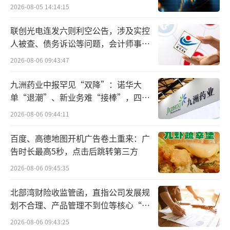
验
者选择当下进行就诊，的确是释放了部分被压
2026-08-05 14:14:15
抑的需求，但是并没有发生集中就医的情况，
联创光电连发六则利空公告，涉及实控
未来2至3年会逐步消化积压的需求，眼科需求
人被查、债务诉讼等问题，会计师事务
还远未被很好满足，所以眼科市场的增长总体
所曾出具“保留意见”
2026-08-06 09:43:47
而言属于可持续增长。
九洲药业中报罕见“双降”：诺华大
不过，事实情况或许不像普瑞眼科说的这
单“退潮”、新业务难“接棒”，四大
难关待闯
样乐观。
2026-08-06 09:44:11
业绩稳定增长难度大
百度、高德地图开机广告卷土重来：广
告时长最高5秒，点击后跳转第三方
普瑞眼科没能稳住高增长的营收和利润。
2026-08-06 09:45:35
一季度，公司营收6.76亿元，同比增长4.0
北部湾财险收监管函，直指公司发展规
1%；归母净利润为1692万元，同比下降89.5
划不合理、产品管理不到位等核心“痛
8%。
点”
2026-08-06 09:43:25