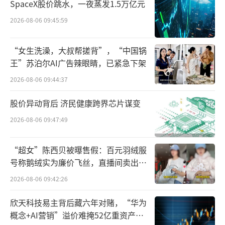
SpaceX股价跳水，一夜蒸发1.5万亿元
2026-08-06 09:45:59
看起来，普瑞眼科绩表现不错，为何投资
者却还是不买账？投资者的顾虑点可能在于，
“女生洗澡，大叔帮搓背”，“中国锅
王”苏泊尔AI广告辣眼睛，已紧急下架
公司的业绩增长是不是一次性的，在这波存量
2026-08-06 09:44:37
需求消耗掉之后公司的业绩增长还能不能继
续？
股价异动背后 济民健康跨界芯片谋变
2026-08-06 09:47:49
此前就有投资者在调研中提问，普瑞眼科
的业绩增长属于报复性增长，还是可持续增
“超女”陈西贝被曝售假：百元羽绒服
长？对此，普瑞眼科表示自己在过去3年维持持
号称鹅绒实为廉价飞丝，直播间卖出超
续扩张的态势，并未因上市或政策因素影响扩
百万元
2026-08-06 09:42:26
张的步伐，这是业绩能够增长的最主要原因。
欣天科技易主背后藏六年对赌，“华为
在2023年市场全面开放后，有部分积压患
概念+AI营销”溢价难掩52亿重资产考