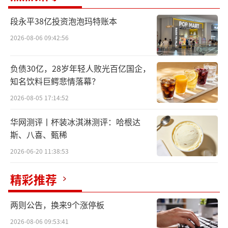
营收主要依靠屈光项目
段永平38亿投资泡泡玛特账本
2023年普瑞眼科的年报的确非常好看，对
2026-08-06 09:42:56
于业绩暴增原因，普瑞眼科表示是由于2022年
存量医疗需求的集中释放。
负债30亿，28岁年轻人败光百亿国企，
知名饮料巨鳄悲情落幕？
众所周知，2023年被疫情暂时抑制的眼科
2026-08-05 17:14:52
医疗需求恢复，前三季度整个眼科医疗板块都
华网测评丨杯装冰淇淋测评：哈根达
实现了整体增长，普瑞眼科更是稳稳抓住了消
斯、八喜、甄稀
费复苏的机遇。梳理普瑞眼科的年报不难发
2026-06-20 11:38:53
现，公司最大的收入和利润来源都是屈光项
目，也就是近视、远视、散光等矫正手术。目
精彩推荐
前，国内屈光手术主要包括半飞秒、全飞秒、
两则公告，换来9个涨停板
屈光性晶体植入等。
2026-08-06 09:53:41