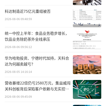
屈光手术本质上属于医美手术，价格高利
润大，比白内障、青光眼等常见眼科疾病更赚
科达制造近75亿元重组被否
钱。所以，屈光项目一直是各家眼科机构关注
2026-08-06 09:48:59
的重点领域。2023年，普瑞眼科屈光项目收入1
2.96亿元，同比增长33.52%，占营收比重的4
统一中控上半年：食品业务稳步增长，
饮品业务除奶茶外全线承压
7.69%。
2026-08-06 09:56:12
华为哈勃投资、宁德时代加持，天科合
达为何越卖越亏？
2026-08-05 14:16:14
营收暴增22倍仍亏2580万元，集益威闯
关科创板背后深陷客户依赖与无实控人
困局
2026-08-06 09:45:09