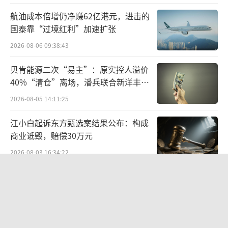
当然，眼科行业本就具有一定的季节性。
航油成本倍增仍净赚62亿港元，进击的
每年6-8月暑假期间，大量学生会在这个时候做
国泰靠“过境红利”加速扩张
近视眼手术，所以眼科行业的二、三季度业绩
2026-08-06 09:38:43
一般都会更高。但2023年二季度，普瑞眼科营
贝肯能源二次“易主”：原实控人溢价
收环比增长为12.05%，三季度为8.24%。四季
40%“清仓”离场，潘兵联合新洋丰、
度，公司营收更是环比下降，净利润出现亏
宏科百世拟入主
2026-08-05 14:11:25
损。
江小白起诉东方甄选案结果公布：构成
即便抛开业绩来说，投资者对普瑞眼科业
商业诋毁，赔偿30万元
绩能否稳定增长的疑问，并非没有逻辑支撑。
2026-08-03 16:34:22
屈光手术并非刚需，随着经济环境下行，
东鹏饮料上半年营收124亿，冰柜预算
更多的人因为消费降级会改选配眼镜，而不是
半年烧完，华南增速见顶
做近视眼手术。毕竟一副眼镜也就几百上千
2026-08-05 14:13:37
块，而一台近视眼手术动辄上万。此前就有投