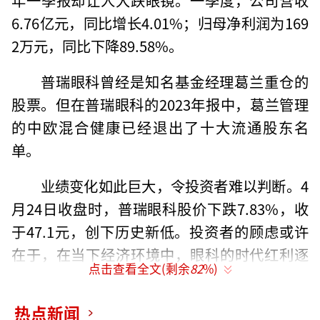
6.76亿元，同比增长4.01%；归母净利润为169
2万元，同比下降89.58%。
普瑞眼科曾经是知名基金经理葛兰重仓的
股票。但在普瑞眼科的2023年报中，葛兰管理
的中欧混合健康已经退出了十大流通股东名
单。
业绩变化如此巨大，令投资者难以判断。4
月24日收盘时，普瑞眼科股价下跌7.83%，收
于47.1元，创下历史新低。投资者的顾虑或许
在于，在当下经济环境中，眼科的时代红利逐
点击查看全文(剩余
82
%)
渐消退，普瑞眼科的高增长可能无法在2024年
持续。
热点新闻