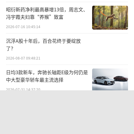
正如《生物安全法案》修改后的8年“喘息
昭衍新药净利最高暴增13倍，周志文、
期”，是在给中国以外的CXO企业一个成长和
冯宇霞夫妇靠“养猴”致富
扩充产能的机会。在这一联盟的“加持”下，
2026-07-16 10:45:14
不论是原料药、仿制药，还是生物类似药与创
沉浮A股十年后，百合花终于要绽放
新药，都给各方带来了抢食中国公司海外市场
了？
的先机。
2026-08-07 09:48:21
昔日被制裁的华为，终于自研出麒麟芯片
日均3款新车，奔驰长轴距E级为何仍是
重夺高端手机的市场。如今被围剿的中国生物
中大型豪华轿车最主流选择
医药产业，何时能闯出下一个“华为”？
2026-07-31 14:37:20
从“切香肠”，到一手打，一手拉
24小时到西藏，36小时抵欧洲 京
东“一地发全球”让广东荔枝鲜达全球
这一民官联合的生物医药联盟“威力”几
2026-05-23 21:57:37
何暂不得而知，但地缘政治冲突的升级，给在