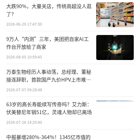
大跌90%，大量关店，传统商超没人逛
国际市场。“高、中、低端产品、原料药与供
了？
应链都聚齐了。”
2026-06-29 17:47:30
对于这一联盟的成立，更有人戏谑
9万人“内测”三年，美团把自家AI工
道：“不如直接把联盟外国家的名字点出来
作台开放给了商家
吧。”
2026-08-05 10:59:45
事实上，近年来美国针对中国企业制裁名
万泰生物经历人事动荡，总经理、董秘
单不断被拉长。从2022年美国证券交易委员会
接连辞职，首款国产九价HPV上市难抵
业绩下滑
将5家中国公司列入《外国公司问责法》的暂定
2026-07-07 09:28:48
清单，到2023年美国财政部海外资产控制办公
63岁的高长寿能续写传奇吗？艾力斯：
室对两家中国药企及相关个人实施制裁，再到2
伏美替尼年销51亿，灵魂人物却已离场
024年《生物安全法案》对药明、华大的制
2026-07-28 14:20:40
裁……毫无疑问，在生物科技领域，美国对来
中报暴增280%-364%！1345亿市值的
自中国的公司的限制只会不断升级，牵扯到的