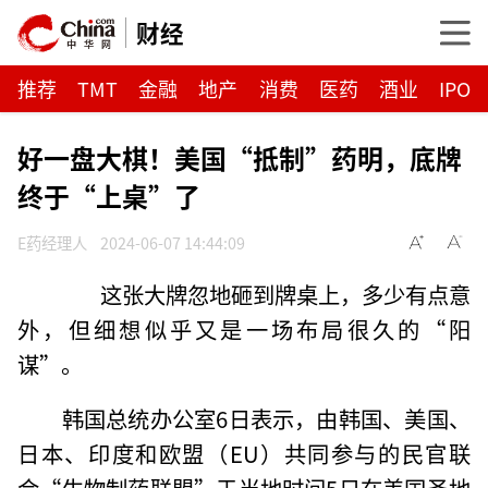
财经
推荐
TMT
金融
地产
消费
医药
酒业
IPO
好一盘大棋！美国“抵制”药明，底牌
终于“上桌”了
E药经理人
2024-06-07 14:44:09
这张大牌忽地砸到牌桌上，多少有点意
外，但细想似乎又是一场布局很久的“阳
谋”。
韩国总统办公室6日表示，由韩国、美国、
日本、印度和欧盟（EU）共同参与的民官联
合“生物制药联盟”于当地时间5日在美国圣地