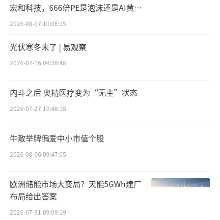
宏和科技，666倍PE是泡沫还是AI黄
公司也会越来越多。
金？
2026-08-07 10:06:15
此前，在制裁单个企业、对相关产品加征
光伏寒冬未了 | 易观察
关税等等各种反商业道德手段上盖的“遮羞
2026-07-16 09:38:48
布”，就此被掀开：针对的早已不是某家或某
几家的企业，更是整个中国生物医药产业。
内斗之后 奥精医疗变为“无主”状态
如今对中国生物医药领域的围剿和制裁，
2026-07-27 10:48:18
不得不让人想起西方国家对华为的制裁。2018
牛散举牌偏爱中小市值个股
年美国政府禁止在美军基地销售华为和中兴手
2026-08-06 09:47:05
机；2019年起对华为进行了长达两年的四轮制
裁；此后更是形成了一系列组合拳对华为的在
欧洲储能市场大变局？天能5GWh建厂
美业务及上游产业链（芯片）进行打击……此
布局给出答案
情此景，好不熟悉。
2026-07-31 09:09:19