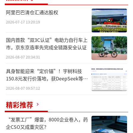
总统室方面表示，与会方将研讨多种制度
改善方案，在确保医药品安全性的同时“加强
阿里巴巴清仓汇通达股权
供应链的稳定性”。
2026-07-17 13:20:19
表面上，几个国家是为了提高行业经营效
国内首款“双3C认证”电助力自行车上
率，实际用意却昭然若揭：将中国的创新药及
市，京东京造率先完成全链路安全认证
供应链排挤出去，自己建个群自己玩。
2026-08-07 20:34:31
一场早有预谋的合纵连横？
具身智能迎来“定价锚”！宇树科技
150.8元发行价落地，获DeepSeek等豪
成立“生物医药联盟”消息一出，有悲观
华战配加持
2026-08-07 09:57:12
者直言这是对中国创新药及供应链的一次全
面“围剿”。
精彩推荐
韩国、美国、日本、印度、欧盟，几大经
“发票工厂”爆雷，8000企业卷入，药
济体在全球生物医药行业的“角色”已无需更
企CSO又成重灾区？