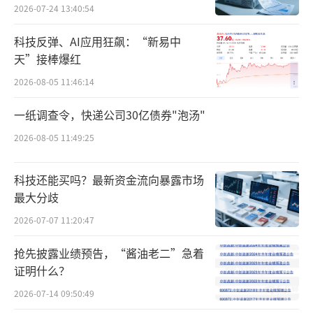
多赘述。正如此前在《生物安全法案》听证会
2026-07-24 13:40:54
期间，美国议员直指的“美国药企过度依赖中
科技反弹、AI应用狂飙：“新易中
国供应链是威胁，中国生物科技快速追赶美国
天”接棒爆红
也是威胁”，更大规模地去除中国生物医药产
2026-08-05 11:46:14
业对全球各方的威胁大抵是将这五个彼此之间
一纸调查令，快递公司30亿债券"泡汤"
也存在竞争与矛盾冲突的经济体联合起来的本
源。
2026-08-05 11:49:25
韩、美、日、印、欧盟五方“合纵连
科技还能买吗？最新资金流向暴露市场
横”，只为给中国生物医药产业的出海垒起一
最大分歧
座不可逾越的城墙。联盟甚至可以做到“各司
2026-07-07 11:20:47
其职”。以美、日、欧盟为代表的全球创新药
抢先披露业绩预告，“酱油老二”急着
研发第一梯队，三星生物等为代表的韩国CXO
证明什么？
企业；印度则供应了美国60%以上的过专利期
2026-07-14 09:50:49
仿制药，印度生产的500多种原料药有60%销往