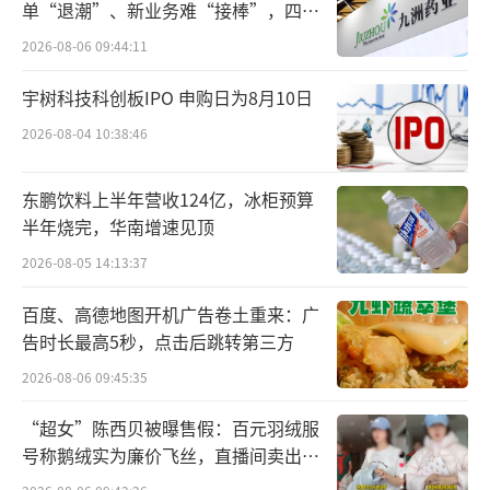
单“退潮”、新业务难“接棒”，四大
难关待闯
市场这么大，自然竞争者很多，2019年至
2026-08-06 09:44:11
今，金迪克、北京科兴、国光生物、江苏中慧
宇树科技科创板IPO 申购日为8月10日
元通的四价流感疫苗相继获批上市。
2026-08-04 10:38:46
东鹏饮料上半年营收124亿，冰柜预算
半年烧完，华南增速见顶
2026-08-05 14:13:37
百度、高德地图开机广告卷土重来：广
告时长最高5秒，点击后跳转第三方
2026-08-06 09:45:35
2023年7月，国药集团的上海所、武汉所、
“超女”陈西贝被曝售假：百元羽绒服
长春所三家的四价流感疫苗才姗姗来迟。就当
号称鹅绒实为廉价飞丝，直播间卖出超
市场认为“国家队”只是来唱个配角的时候，
百万元