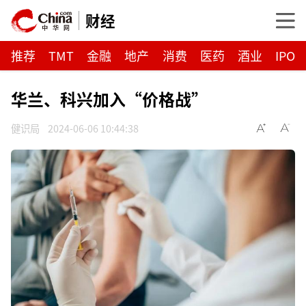
财经
推荐
TMT
金融
地产
消费
医药
酒业
IPO
华兰、科兴加入“价格战”
健识局
2024-06-06 10:44:38