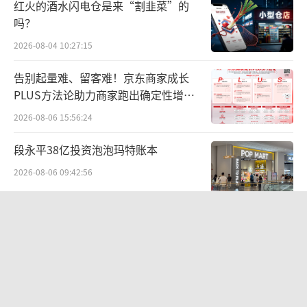
推动尽快召开董事会回购股份事宜，并在董事
红火的酒水闪电仓是来“割韭菜”的
吗？
会上投赞成票。
2026-08-04 10:27:15
价格战已打响
提高居民接种意愿才是关键
告别起量难、留客难！京东商家成长
全面打响的价格战，给2024年的流感季疫
PLUS方法论助力商家跑出确定性增长
路径
苗市场带来不小的变数。
2026-08-06 15:56:24
一般来说，每年9月份开始进入流感疫苗接
段永平38亿投资泡泡玛特账本
种季，但当年大部分流感疫苗的生产会在6月底
2026-08-06 09:42:56
之前完成，然后进入批签发环节。如今刚进入6
营收暴增22倍仍亏2580万元，集益威闯
月份，行业就出现重大变化，各家企业可能需
关科创板背后深陷客户依赖与无实控人
要大幅调整今年的生产计划，产生很大的不确
困局
2026-08-06 09:45:09
定性。
华为哈勃投资、宁德时代加持，天科合
流感疫苗是非免疫规划的二类疫苗，主要
达为何越卖越亏？