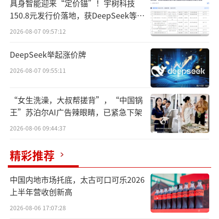
此外，健识局从北京科兴生物公司获悉，
具身智能迎来“定价锚”！宇树科技
150.8元发行价落地，获DeepSeek等豪
科兴于6月4日调价：规格每瓶0.5ml（西林瓶）
华战配加持
2026-08-07 09:57:12
的四价流感病毒裂解疫苗价格下调至78元，每
支0.5ml预充剂型的下调至88元。
DeepSeek举起涨价牌
2026-08-07 09:55:11
在业内来看，华兰疫苗、科兴生物降价是
应对价格战的被动举措。今年5月，国药集团旗
“女生洗澡，大叔帮搓背”，“中国锅
下武汉所、上海所、长春所的四价流感疫苗已
王”苏泊尔AI广告辣眼睛，已紧急下架
经率先降价到每支88元，中国疫苗市场竞争开
2026-08-06 09:44:37
始白热化。其他生产商必须跟进，否则将失去
市场优势。
精彩推荐
降价真的能分到更多蛋糕吗？
中国内地市场托底，太古可口可乐2026
上半年营收创新高
率先降价低至百元
各大巨头欲抢占市场
2026-08-06 17:07:28