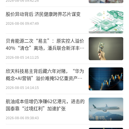
2026-08-06 09:42:26
没想到先出手的反而是它们。
股价异动背后 济民健康跨界芯片谋变
显然，率先降价是三家国字头企业获取市
2026-08-06 09:47:49
场份额的手段，华兰疫苗等民营企业只能被动
跟进，如果仍维持128元的高价格必然完全失去
贝肯能源二次“易主”：原实控人溢价
市场。
40%“清仓”离场，潘兵联合新洋丰、
宏科百世拟入主
2026-08-05 14:11:25
宣布产品降价信息的同时，华兰疫苗也发
布公告称，将回购公司股份，回购总金额在1亿
欣天科技易主背后藏六年对赌，“华为
概念+AI营销”溢价难掩52亿重资产考
元到2亿元之间。回购原因是“基于对公司未来
验
发展前景的信心和基本面的判断，促进公司股
2026-08-05 14:14:15
票价格合理回归内在价值。”显然是希望在业
航油成本倍增仍净赚62亿港元，进击的
绩将明显下降的局面下稳定市场信心。
国泰靠“过境红利”加速扩张
2026-08-06 09:38:43
公告显示，华兰疫苗董事长安康承诺：将