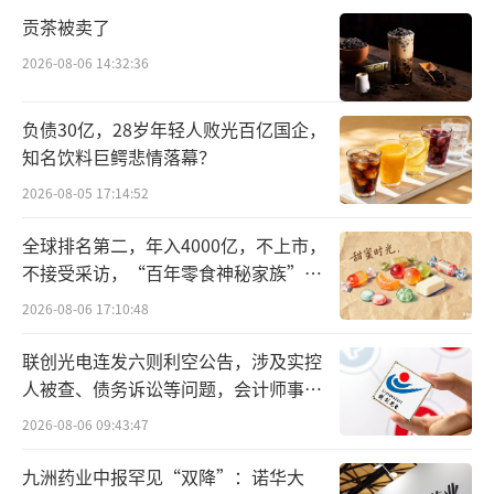
中国接种的流感疫苗主要是三价和四价，
贡茶被卖了
四价流感疫苗可以预防4种流感病毒亚型，防护
2026-08-06 14:32:36
范围最广，价格也较高。
负债30亿，28岁年轻人败光百亿国企，
2018年6月，华兰生物和长生生物同时获批
知名饮料巨鳄悲情落幕？
中国首批四价流感疫苗。然而一个月后，长生
2026-08-05 17:14:52
生物因严重生产问题被吊销执照，因此很长一
段时间里，四价流感疫苗市场都被华兰生物及
全球排名第二，年入4000亿，不上市，
不接受采访，“百年零食神秘家族”浮
其子公司华兰疫苗独占。
出水面？
2026-08-06 17:10:48
华兰疫苗年报显示，2018年至2020年四价
联创光电连发六则利空公告，涉及实控
流感疫苗批签发数量分别为512.2万剂、836.1
人被查、债务诉讼等问题，会计师事务
万剂和2062.4万剂。按照每支128元计算，华兰
所曾出具“保留意见”
2026-08-06 09:43:47
疫苗四价疫苗的年销售量约为6.5亿元至26.3亿
九洲药业中报罕见“双降”：诺华大
元之间，位居全国首位。