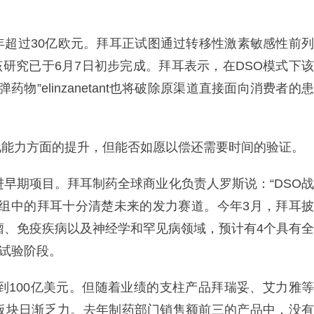
年超过30亿欧元。拜耳正试图通过转移性激素敏感性前列
该研究已于6月7日初步完成。拜耳表示，在DSO模式下该
物”elinzanetant也将破除原渠道直接面向消费者的患
化能力方面的提升，但能否如愿以偿还需要时间的验证。
进早期项目。拜耳制药全球商业化负责人罗斯说：“DSO战
重组中的拜耳十分清楚未来的发力赛道。今年3月，拜耳披
肿瘤、免疫疾病以及神经学和罕见病领域，预计有4个具有全
床试验阶段。
达到100亿美元。但随着业绩的支柱产品拜瑞妥、艾力雅等
板块日渐乏力。去年制药部门销售额前三的产品中，没有