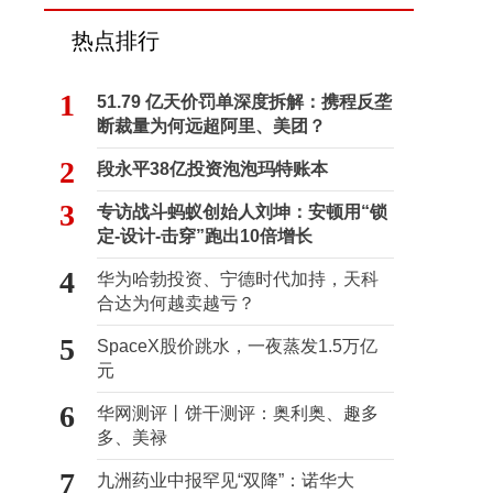
热点排行
1
51.79 亿天价罚单深度拆解：携程反垄
断裁量为何远超阿里、美团？
2
段永平38亿投资泡泡玛特账本
3
专访战斗蚂蚁创始人刘坤：安顿用“锁
定-设计-击穿”跑出10倍增长
4
华为哈勃投资、宁德时代加持，天科
合达为何越卖越亏？
5
SpaceX股价跳水，一夜蒸发1.5万亿
元
6
华网测评丨饼干测评：奥利奥、趣多
多、美禄
7
九洲药业中报罕见“双降”：诺华大