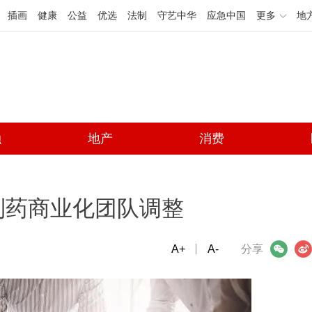
插画
健康
公益
优选
法制
守艺中华
应急中国
更多
地
融
地产
消费
制药商业化团队调整
A+
微信
A-
微博
分享