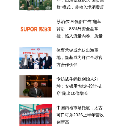
即：出海创业试水“国货集
群”模式，带动入境消费反
向种草
苏泊尔“AI低俗广告”翻车
背后：83%外资全盘掌
控，陷入流量内卷、质量
频发的负循环
体育营销成光伏出海重
地，隆基成为拜仁全球官
方合作伙伴
专访战斗蚂蚁创始人刘
坤：安顿用“锁定-设计-击
穿”跑出10倍增长
中国内地市场托底，太古
可口可乐2026上半年营收
创新高