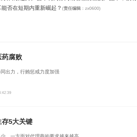
耳能否在短期内重新崛起？
(
责任编辑
：zx0600)
医药腐败
协同出力，行贿惩戒力度加强
4:42:39
生存5大关键
越少，一方面对代理商的要求越来越高。