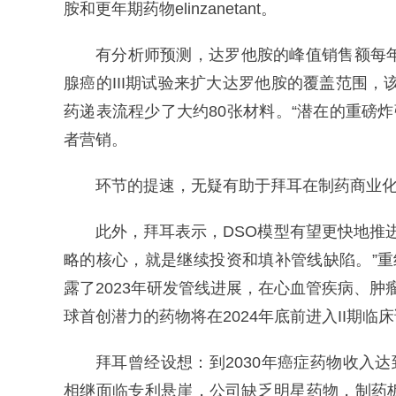
胺和更年期药物elinzanetant。
有分析师预测，达罗他胺的峰值销售额每
腺癌的III期试验来扩大达罗他胺的覆盖范围，
药递表流程少了大约80张材料。“潜在的重磅炸弹药
者营销。
环节的提速，无疑有助于拜耳在制药商业
此外，拜耳表示，DSO模型有望更快地推
略的核心，就是继续投资和填补管线缺陷。”
露了2023年研发管线进展，在心血管疾病、
球首创潜力的药物将在2024年底前进入II期临
拜耳曾经设想：到2030年癌症药物收入
相继面临专利悬崖，公司缺乏明星药物，制药