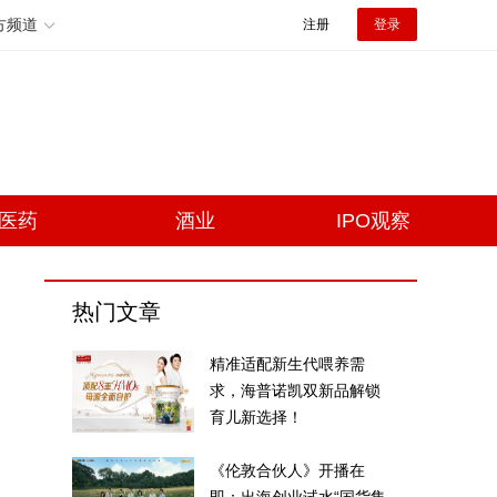
方频道
注册
登录
医药
酒业
IPO观察
热门文章
精准适配新生代喂养需
求，海普诺凯双新品解锁
育儿新选择！
《伦敦合伙人》开播在