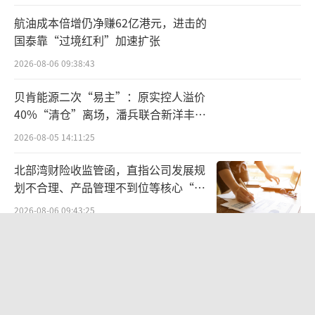
枪实弹”。将巨石生物纳入新诺威版图中，则
航油成本倍增仍净赚62亿港元，进击的
是完善战略框架的重要一步。
国泰靠“过境红利”加速扩张
巨石生物成立时间并不算太久，2019年诞
2026-08-06 09:38:43
生的它，出生便成为石药集团创新业务的主要
贝肯能源二次“易主”：原实控人溢价
载体。根据官网显示，巨石生物在研项目20余
40%“清仓”离场，潘兵联合新洋丰、
个，还有10款产品在国内开展不同阶段临床试
宏科百世拟入主
2026-08-05 14:11:25
验或正在申报上市，其中处于申报上市阶段的
北部湾财险收监管函，直指公司发展规
产品两款，处于临床II/III期阶段的产品3款，处
划不合理、产品管理不到位等核心“痛
于临床I期阶段的产品5款，涵盖抗体类药物、A
点”
2026-08-06 09:43:25
DC药物以及mRNA疫苗等前沿领域，横跨早期
临床到关键临床阶段，并形成了mRNA、抗体
SpaceX股价跳水，一夜蒸发1.5万亿元
工程改造、噬菌体和酵母展示技术、酶法定点
2026-08-06 09:45:59
修饰、纳米递送五大技术平台。
两则公告，换来9个涨停板