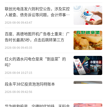
一年，石药集团通过一系列创新变革，已经逐
联创光电连发六则利空公告，涉及实控
步应对未来挑战的思路与方法揭示出来。
人被查、债务诉讼等问题，会计师事务
所曾出具“保留意见”
2026-08-06 09:43:47
串起来看，三大资本界与产业界关注问
题，解决路径日渐清晰。
百度、高德地图开机广告卷土重来：广
告时长最高5秒，点击后跳转第三方
首先是创新的延续，石药创新制药频繁整
2026-08-06 09:45:35
合创新资产这一举措，似乎成为了未来解法之
红火的酒水闪电仓是来“割韭菜”的
一，至于这一战略打法未来行至何处，值得持
吗？
续跟踪关注。
2026-08-04 10:27:15
其次是重磅产品的延续，特别是当核心产
段永平38亿投资泡泡玛特账本
品恩必普面临集采压力及专利陆续到期时，如
2026-08-06 09:42:56
何确保新药体系能够顺利接棒，成为悬在石药
集团头上的一大考验。但好在，接棒者似乎已
华为哈勃投资、宁德时代加持，天科合