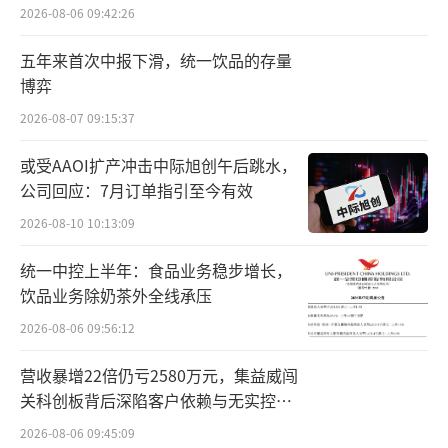
百万元
2026-08-06 09:42:26
获资本界不少关注，其背后的两大关键举措功
不可没。
五年来首次中报下滑，统一饮品的存量
博弈
首先，“新诺威”更名为“石药创新”，
2026-08-07 09:15:37
从名字便可窥见未来野心。
或受AAOI扩产冲击中际旭创午后跳水，
新诺威原本主营业务是合成咖啡因的产
公司回应：7月订单指引至今有效
销，为全球生产规模最大的化学合成咖啡因生
2026-08-10 10:13:09
产基地之一，也是中国保健食品行业的第一梯
统一中控上半年：食品业务稳步增长，
队。“更名”不仅是对企业定位的重新界定，
饮品业务除奶茶外全线承压
更成为石药集团战略上的重要一步，传达的信
2026-08-06 09:56:12
号已然很明显了：创新战略的重担落到了新诺
威身上。
营收暴增22倍仍亏2580万元，集益威闯
关科创板背后深陷客户依赖与无实控人
光有战略框架还远远不够，还得要有“真
困局
2026-08-06 09:45:09