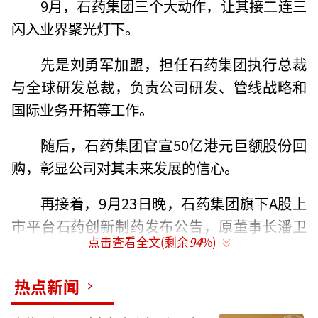
9月，石药集团三个大动作，让其接二连三
闪入业界聚光灯下。
先是刘勇军加盟，担任石药集团执行总裁
与全球研发总裁，负责公司研发、管线战略和
国际业务开拓等工作。
随后，石药集团官宣50亿港元巨额股份回
购，彰显公司对其未来发展的信心。
再接着，9月23日晚，石药集团旗下A股上
市平台石药创新制药发布公告，原董事长潘卫
点击查看全文(剩余
94
%)
东辞职，总经理姚兵接任。
不到一个月的时间，从石药集团到其创新
热点新闻
药子公司，这一连串的变动，释放的信号很明