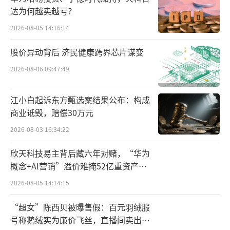
有了些眉目。
达为何越卖越亏？
2026-08-05 14:16:14
第三是企业的传承，在药企传承这一永恒
议题中，“接班人”的选定尤为关键，这同样
股价异动背后 济民健康跨界芯片谋变
也是石药集团未来发展不可忽视的一环。随着
2026-08-06 09:47:49
新生代接班人陆续推至台前，石药集团在这一
重要环节上已初露端倪。
江小白起诉东方甄选案结果公布：构成
商业诋毁，赔偿30万元
创新传承
2026-08-03 16:34:22
石药集团的创新打法开始生变，最明确的
欣天科技易主背后藏六年对赌，“华为
信号也是从子公司新诺威开启。
概念+AI营销”溢价难掩52亿重资产考
验
2026-08-05 14:14:15
新诺威成立于2006年，2019年登陆A股，
尽管初期表现平平，可自去年下半年起却异军
“超女”陈西贝被曝售假：百元羽绒服
号称鹅绒实为廉价飞丝，直播间卖出超
突起，股价一度连连上涨。之所以短时间便收