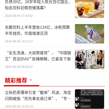
负债30亿，28岁年轻人败光百亿国企，
确：石药集团新局已开。
知名饮料巨鳄悲情落幕？
石药集团作为中国医药产业本土药企“创
2026-08-05 17:14:52
新转型四战将”之一，其创新转型的节奏与步
东鹏饮料上半年营收124亿，冰柜预算
伐备受关注。
半年烧完，华南增速见顶
2026-08-05 14:13:37
事实上，产业界与资本圈，对石药集团的
未来有两个共识：
“女生洗澡，大叔帮搓背”，“中国锅
王”苏泊尔AI广告辣眼睛，已紧急下架
首先，持有石药集团的股票，需要有耐
2026-08-06 09:44:37
心，潜台词是，这家目前仅有的能从原料药企
转型成为创新制药大厂，且稳居第一梯队的公
精彩推荐
司，仅有石药集团这一家。
立秋奶茶爆单引发“截单”风波，淘宝
闪购被指“优先拿友商订单”、“专挑
其次，资本界的耐心来自于石药集团对未
贵的拿”
来发展三大核心难题的战略思路。其实，过去
2026-08-09 12:56:23