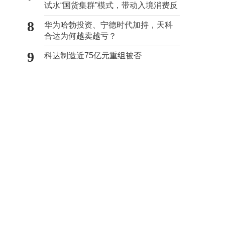
试水“国货集群”模式，带动入境消费反
向种草
8
华为哈勃投资、宁德时代加持，天科
合达为何越卖越亏？
9
科达制造近75亿元重组被否