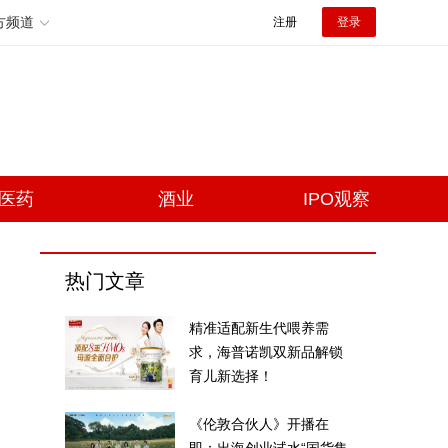
方频道
注册
登录
医药
酒业
IPO观察
热门文章
精准适配新生代喂养需
求，海普诺凯双新品解锁
育儿新选择！
《伦敦合伙人》开播在