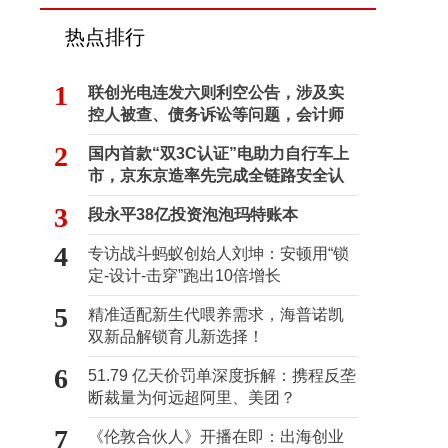
热点排行
1
联创光电连发六则利空公告，涉及实
控人被查、债务诉讼等问题，会计师
事务所曾出具“保留意见”
2
国内首款“双3C认证”电助力自行车上
市，京东京造率先完成全链路安全认
证
3
段永平38亿投资泡泡玛特账本
4
专访战斗蚂蚁创始人刘坤：安顿用“锁
定-设计-击穿”跑出10倍增长
5
精准适配新生代喂养需求，海普诺凯
双新品解锁育儿新选择！
6
51.79 亿天价罚单深度拆解：携程反垄
断裁量为何远超阿里、美团？
7
《伦敦合伙人》开播在即：出海创业