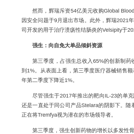
然而，辉瑞斥资54亿美元收购Global Blood
因安全问题于9月退出市场。此外，辉瑞2021年斥
司开发的用于治疗溃疡性结肠炎的Velsipity于
强生：
向自免大单品倾斜资源
第三季度，占强生总收入65%的创新制药收
到1%。从表面上看，第三季度医疗器械销售额表
年第二季度下降近1%。
尽管强生于2017年推出的靶向IL-23的单
还是一直处于同公司产品Stelara的阴影下。随
正在将Tremfya视为潜在的市场领导者。
第三季度，强生创新药物的增长以多发性骨髓瘤