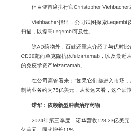
但百健首席执行官Christopher Viehba
Viehbacher指出，公司试图探索Leq
扫描，以提高Leqembi可及性。
除AD药物外，百健还重点介绍了与优时比合作的在研
CD38靶向单克隆抗体felzartamab，以及最近从Hum
的免疫学资产felzartamab。
在公司高管看来：“如果它们都进入市场，
制药业务约为75亿美元，从长远来看，这个后
诺华：
依赖新型肿瘤治疗药物
2024年第三季度，诺华营收128.23亿美
亿美元，同比增长11%。