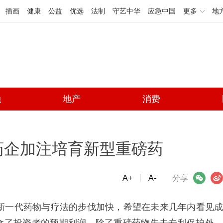
插画
健康
公益
优选
法制
守艺中华
应急中国
更多
地
融
地产
消费
药企加注培育新型重磅药
A+
微信
A-
微博
分享
发新一代药物与疗法的步伐加快，希望在未来几年内看见成