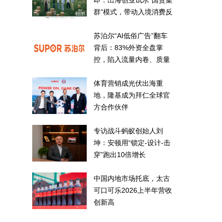
即：出海创业试水“国货集
群”模式，带动入境消费反
向种草
苏泊尔“AI低俗广告”翻车
背后：83%外资全盘掌
控，陷入流量内卷、质量
频发的负循环
体育营销成光伏出海重
地，隆基成为拜仁全球官
方合作伙伴
专访战斗蚂蚁创始人刘
坤：安顿用“锁定-设计-击
穿”跑出10倍增长
中国内地市场托底，太古
可口可乐2026上半年营收
创新高