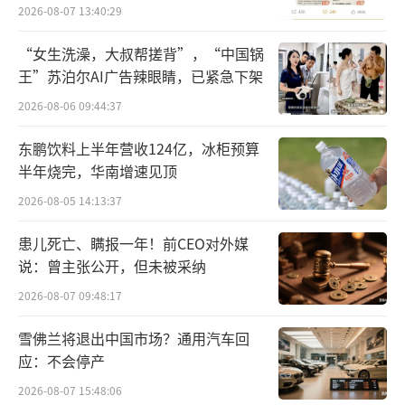
员退费方案
2026-08-07 13:40:29
3.23万元），自查自纠严重不到位；并且部分
“女生洗澡，大叔帮搓背”，“中国锅
问题此前已被检查指出，但该院未彻底整改，
王”苏泊尔AI广告辣眼睛，已紧急下架
本次检查时仍大面积广泛存在，屡查屡犯。典
2026-08-06 09:44:37
型问题有：
东鹏饮料上半年营收124亿，冰柜预算
· 一是超标准收费。如“贴敷治疗”应
半年烧完，华南增速见顶
按“创面”收费，1个创面收费1次，但该院按
2026-08-05 14:13:37
贴敷的耗材数量收费。该院病理诊断、细菌培
患儿死亡、瞒报一年！前CEO对外媒
养等存在类似问题，涉及费用423.9万元。
说：曾主张公开，但未被采纳
·二是过度诊疗。如“糖化血红蛋白”临
2026-08-07 09:48:17
床上作为糖尿病监测指标，该指标在8—12周内
雪佛兰将退出中国市场？通用汽车回
比较稳定，短期不会发生明显变化，反复检测
应：不会停产
意义不大，但该院对短期住院患者，一次住院
2026-08-07 15:48:06