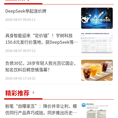
保基金使用规范化水平，这是引导定点医疗机
构落实自我管理主体责任的重要举措，是医保
DeepSeek举起涨价牌
基金监管宽严相济理念的重要体现，是赋能定
2026-08-07 09:55:11
点医疗机构的重要方式。
具身智能迎来“定价锚”！宇树科技
在今年飞行检查中，国家医保局发现部分
150.8元发行价落地，获DeepSeek等豪
华战配加持
医疗机构对自查自纠敷衍应付，对已提供清单
2026-08-07 09:57:12
的问题不主动自查整改，履行自我管理的主体
负债30亿，28岁年轻人败光百亿国企，
责任严重不到位。现将部分典型问题公布如
知名饮料巨鳄悲情落幕？
下：
2026-08-05 17:14:52
内蒙古自治区人民医院。
精彩推荐
经查，该院存在82项问题，违法违规金额3
粉笔“自曝家丑”：降价并非让利，模
466.7万元，但该院在规定时间内自查自纠退回
仿同行产品弄巧成拙，同步推出历史学
医保基金金额为0（飞检结束2周后，该院退回