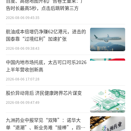
百度、高德地图开机广告卷土重来：广
区段切除术等项目均存在类似问题，涉及费用1
告时长最高5秒，点击后跳转第三方
92.4万元。
2026-08-06 09:45:35
该院还存在其他违法违规问题。
航油成本倍增仍净赚62亿港元，进击的
国泰靠“过境红利”加速扩张
江西省九江市第一人民医院。
2026-08-06 09:38:43
经查，该院存在42项问题，违法违规金额5
中国内地市场托底，太古可口可乐2026
92.8万元，但该院仅自查自纠退回医保基金1.9
上半年营收创新高
6万元。典型问题有：
2026-08-06 17:07:28
·一是过度诊疗。如1次住院，无指征开展
股价异动背后 济民健康跨界芯片谋变
4次梅毒、3次丙肝检测，临床意义不大，浪费
2026-08-06 09:47:49
医疗资源，损害患者健康。
九洲药业中报罕见“双降”：诺华大
·二是超标准收费。如角膜曲率测量、人
单“退潮”、新业务难“接棒”，四大