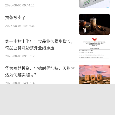
工晶体度数测量、视网膜激光光凝术按“次
难关待闯
2026-08-06 09:44:11
数”收费，一名患者接受1次测量或治疗收费1
贡茶被卖了
次。但该院随意超出标准收费，有的患者左眼
2026-08-06 14:32:36
收费1次、右眼收费1次；有的收费3—4次。该
院气压治疗、彩超等项目均存在类似问题，涉
统一中控上半年：食品业务稳步增长，
及费用82万元。
饮品业务除奶茶外全线承压
2026-08-06 09:56:12
·三是重复收费。脊髓神经根松解、椎板
切除减压是椎间融合器植入植骨融合术的过程
华为哈勃投资、宁德时代加持，天科合
性操作，相关费用已含在“椎间融合器植入植
达为何越卖越亏？
骨融合术”价格中，不得额外收取。但该院开
2026-08-05 14:16:14
展椎间融合器植入植骨融合术，已对应收费的
贝肯能源二次“易主”：原实控人溢价
同时，重复收取脊髓和神经根粘连松解术、减
40%“清仓”离场，潘兵联合新洋丰、
压术费用。这相当于计算机维修，不仅收取维
宏科百世拟入主
2026-08-05 14:11:25