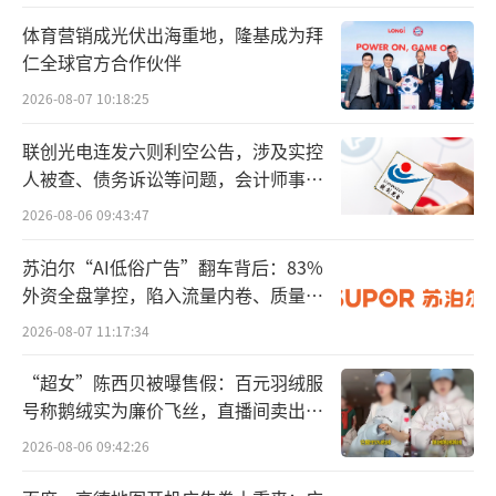
多次开展“糖化血红蛋白”检测。又如“C-反
体育营销成光伏出海重地，隆基成为拜
应蛋白”与“超敏C反应蛋白”均可评估感染程
仁全球官方合作伙伴
度，临床意义基本相同，一般根据需要选择其
2026-08-07 10:18:25
一进行检测，但该院对大量患者同时开展上述
两种检测。这些行为相当于1天内多次测身高，
联创光电连发六则利空公告，涉及实控
1天内采用多种方式测身高，临床价值不高，浪
人被查、债务诉讼等问题，会计师事务
所曾出具“保留意见”
费医疗资源。该院多种基因检测、粪寄生虫卵
2026-08-06 09:43:47
集卵镜检、红细胞抗体筛查、乙肝丙肝检测等
苏泊尔“AI低俗广告”翻车背后：83%
均存在类似问题，涉及费用535.5万元。
外资全盘掌控，陷入流量内卷、质量频
发的负循环
2026-08-07 11:17:34
·三是分解收费。如医院开展全腹部CT检
查，应收取1次“全腹部CT平扫”费用。但该
“超女”陈西贝被曝售假：百元羽绒服
院在开展上述检查时，按照上腹、中腹、下腹
号称鹅绒实为廉价飞丝，直播间卖出超
百万元
收取三次平扫费用，三次费用总和大于1次“全
2026-08-06 09:42:26
腹部CT平扫”费用。该院肠粘连松解术、乳腺