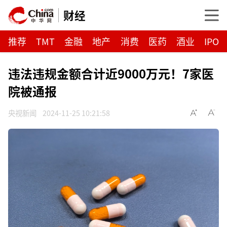
财经
推荐
TMT
金融
地产
消费
医药
酒业
IPO
违法违规金额合计近9000万元！7家医
院被通报
央视新闻
2024-11-25 10:21:58