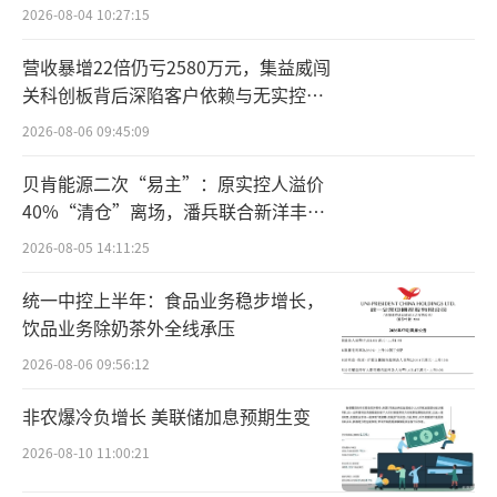
地医院也正强化内部智能监管手段。
2026-08-04 10:27:15
11月21日，福建南平市第一医院发布“医
营收暴增22倍仍亏2580万元，集益威闯
保智能审核系统公开招标公告”，拟以最高70
关科创板背后深陷客户依赖与无实控人
困局
万元建立包含事前、事中提醒，事后违规问题
2026-08-06 09:45:09
统计与报告生成，飞检自查自纠等功能的医保
贝肯能源二次“易主”：原实控人溢价
智能审核系统。
40%“清仓”离场，潘兵联合新洋丰、
宏科百世拟入主
2026-08-05 14:11:25
11月19日，黑龙江牡丹江市中医医院发布
其医保纠错系统招标结果公告，该院以120万元
统一中控上半年：食品业务稳步增长，
与外部企业达成合作，建立包含医院智能审
饮品业务除奶茶外全线承压
核、病案指控、医保结算清单上传数据审核、
2026-08-06 09:56:12
药品追溯码等的医保纠错系统。
非农爆冷负增长 美联储加息预期生变
各方系统升级也意味着未来医保基金面临
2026-08-10 11:00:21
的监管在技术层面将进一步加强。