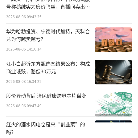
控和大数据应用逐渐深化的趋势。
号称鹅绒实为廉价飞丝，直播间卖出超
百万元
2026-08-06 09:42:26
11月23日，安徽滁州市医保局更新其采购
公告，按照招标文件，当地拟以最高350万元限
华为哈勃投资、宁德时代加持，天科合
达为何越卖越亏？
价建立医保反欺诈大数据应用监管模型，提出3
个月内完成模型研发。
2026-08-05 14:16:14
江小白起诉东方甄选案结果公布：构成
11月22日，江苏省医保局发布“医保基金
商业诋毁，赔偿30万元
反欺诈大数据试点应用采购公告”，拟以最高1
2026-08-03 16:34:22
10万元构建“医保-公安反欺诈监管系
统”、“参保数据筛查”等医保反欺诈大数据
股价异动背后 济民健康跨界芯片谋变
模型，要求合同签订后6个月内完成医保与外部
2026-08-06 09:47:49
数据联合监管模型项目开发上线。
红火的酒水闪电仓是来“割韭菜”的
医保部门优化大数据系统应用的同时，多
吗？