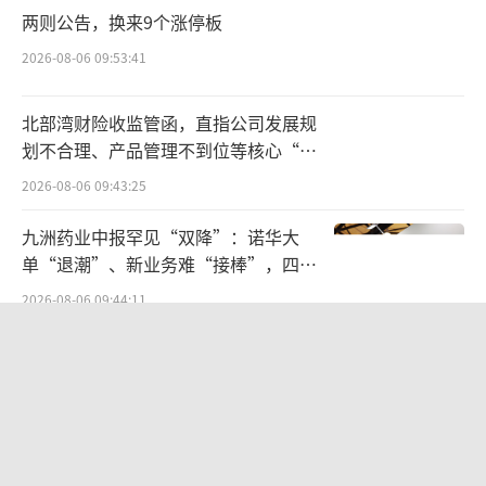
两则公告，换来9个涨停板
长效机制建立健全中
覆盖全流程、精准到
2026-08-06 09:53:41
个人
北部湾财险收监管函，直指公司发展规
除了国家及各省市级的飞行检查、专项整
划不合理、产品管理不到位等核心“痛
治，各部门还在探索更具制度性的医保基金监
点”
2026-08-06 09:43:25
管长效机制。
九洲药业中报罕见“双降”：诺华大
11月24日，中国医药商业协会、中国药师
单“退潮”、新业务难“接棒”，四大
难关待闯
协会在国家医保局举办加强药品追溯码医保监
2026-08-06 09:44:11
管应用恳谈活动后发布倡议书，倡议共同做好
欣天科技易主背后藏六年对赌，“华为
药品追溯码“赋码、扫码、上传”等工作。
概念+AI营销”溢价难掩52亿重资产考
验
2026-08-05 14:14:15
药品耗材追溯码采集应用是医保部门今年
重点推进的工作之一，在国家医保局局长章
雀巢专业餐饮助力延吉米酒产业标准化