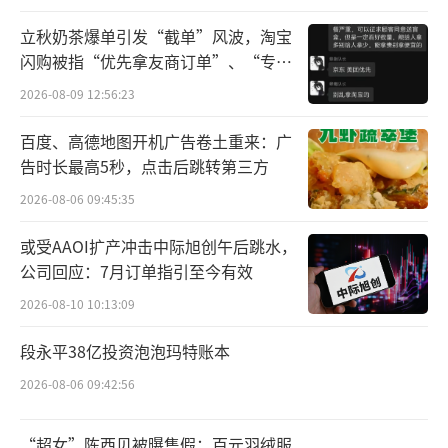
出了“加速度”。
立秋奶茶爆单引发“截单”风波，淘宝
多地投资百万建设大数据监管系统
闪购被指“优先拿友商订单”、“专挑
贵的拿”
2026-08-09 12:56:23
国家组飞检现场检查完成后，各省市级飞
检还在持续推进，江西、陕西、重庆等地飞检
百度、高德地图开机广告卷土重来：广
告时长最高5秒，点击后跳转第三方
均在近两个月内相继启动。
2026-08-06 09:45:35
在国新办9月底召开的“推动高质量发
或受AAOI扩产冲击中际旭创午后跳水，
展”系列主题新闻发布会上，国家医保局局长
公司回应：7月订单指引至今有效
章轲提到，为加强医保基金监管，医保部门正
2026-08-10 10:13:09
持续开展飞行检查和专项整治，深化智能监控
和大数据应用，推进药品追溯码应用等，规范
段永平38亿投资泡泡玛特账本
医保基金使用。
2026-08-06 09:42:56
各省市医保部门采购项目也展现出智能监
“超女”陈西贝被曝售假：百元羽绒服