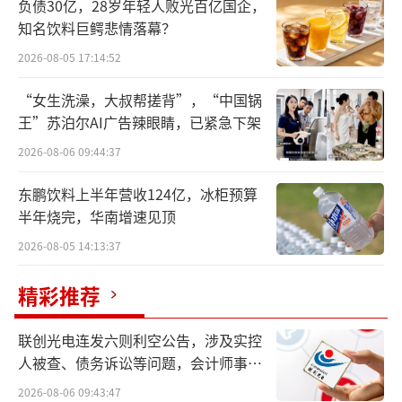
负债30亿，28岁年轻人败光百亿国企，
知名饮料巨鳄悲情落幕？
2026-08-05 17:14:52
“女生洗澡，大叔帮搓背”，“中国锅
王”苏泊尔AI广告辣眼睛，已紧急下架
今年的全国医保飞检自5月中旬启动，历时
2026-08-06 09:44:37
近5个月，于9月底结束现场检查。据悉，今年
以来，国家飞检已检查定点医药机构500家，比
东鹏饮料上半年营收124亿，冰柜预算
半年烧完，华南增速见顶
2019年至2022年累计检查的384家定点医药机
构还多30%；今年国家飞检查出涉嫌违规金额2
2026-08-05 14:13:37
2.1亿元，达到2019年至2022年累计金额的一
精彩推荐
半（43.5亿元）；今年1至8月份，全国各级医
保部门共追回医保资金136.6亿元。
联创光电连发六则利空公告，涉及实控
人被查、债务诉讼等问题，会计师事务
相比于往年，今年的医保基金监管工作跑
所曾出具“保留意见”
2026-08-06 09:43:47