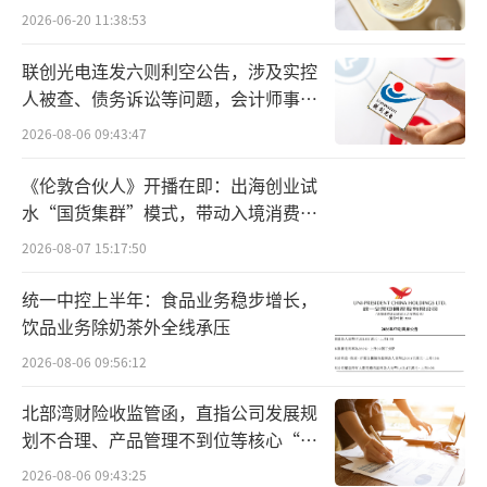
2026-06-20 11:38:53
计59.37亿元，其中流动负债占比较高，约为5
1.57亿元。香雪制药曾在2024年半年报中表
联创光电连发六则利空公告，涉及实控
示，公司存在债务结构不合理及短期借款集中
人被查、债务诉讼等问题，会计师事务
所曾出具“保留意见”
到付的风险。
2026-08-06 09:43:47
此外，香雪制药资产负债率也相对较高，
《伦敦合伙人》开播在即：出海创业试
水“国货集群”模式，带动入境消费反
截至三季度末资产负债率为73.72%。经济学
向种草
2026-08-07 15:17:50
家、新金融专家余丰慧表示，如果公司的负债
比例过高，会面临较大的偿债压力。此外，高
统一中控上半年：食品业务稳步增长，
负债率会限制公司的经营灵活性，因为公司需
饮品业务除奶茶外全线承压
要将一部分资金用于偿还债务，而无法投入更
2026-08-06 09:56:12
多的资金用于业务拓展和研发等方面。
北部湾财险收监管函，直指公司发展规
划不合理、产品管理不到位等核心“痛
值得一提的是，这并非香雪制药首次出售
点”
2026-08-06 09:43:25
控股子公司股权。诸如，今年7月，香雪制药公