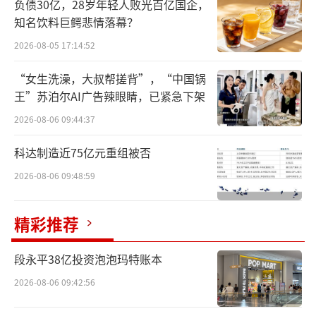
负债30亿，28岁年轻人败光百亿国企，
知名饮料巨鳄悲情落幕？
2026-08-05 17:14:52
“女生洗澡，大叔帮搓背”，“中国锅
拟出售山西香雪92%股权
王”苏泊尔AI广告辣眼睛，已紧急下架
2026-08-06 09:44:37
据香雪制药最新公告，结合战略规划和业
务发展情况，为进一步整合资源，提升整体运
科达制造近75亿元重组被否
营水平，有序化解公司债务风险，公司子公司
2026-08-06 09:48:59
广东香雪药业有限公司与山西良辰企业管理有
限公司、山西昊德文化传播有限公司签署了
精彩推荐
《股权转让协议》，以3072.8万元的价格转让
山西香雪92%股权。
段永平38亿投资泡泡玛特账本
2026-08-06 09:42:56
香雪制药表示，拟将收到的价款用于偿还