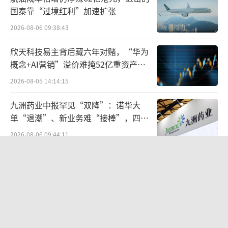
程技术改造患者自身T细胞，使其能够特异性识
国泰靠“过境红利”加速扩张
别并攻击肿瘤细胞的新型免疫疗法。与CAR-T不
2026-08-06 09:38:43
同，TCR-T疗法利用的是天然T细胞受体（TC
欣天科技易主背后藏六年对赌，“华为
R）来识别肿瘤表面或内部的特定抗原，从而触
概念+AI营销”溢价难掩52亿重资产考
发免疫反应。
验
2026-08-05 14:14:15
据了解，香雪制药子公司广东香雪精准医
九洲药业中报罕见“双降”：诺华大
疗技术有限公司（以下简称“香雪生命科
单“退潮”、新业务难“接棒”，四大
难关待闯
学”）聚焦TCR领域的细胞免疫治疗产品和技
2026-08-06 09:44:11
术的研发，开发新一代特异性T细胞过继免疫治
贝肯能源二次“易主”：原实控人溢价
疗肿瘤新药，是TCR-T细胞免疫治疗的头部企
40%“清仓”离场，潘兵联合新洋丰、
业。
宏科百世拟入主
2026-08-05 14:11:25
7月30日，香雪制药公告称，香雪生命科学
江小白起诉东方甄选案结果公布：构成
申报的TAEST16001注射液被国家药品监督管理
商业诋毁，赔偿30万元