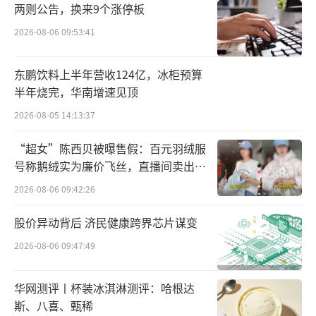
债务和补充流动资金，以优化资产结构、节约
两则公告，换来9个涨停板
资金利息支出、减轻经营压力，有利于进一步
2026-08-06 09:53:41
整合资源，提升整体运营水平，是公司严格执
行整体债务风险化解方案的有力举措。
东鹏饮料上半年营收124亿，冰柜预算
半年烧完，华南增速见顶
公告显示，山西香雪评估基准日净资产账
2026-08-05 14:13:37
面价值为3322.77万元，评估价值为3436.68万
元，增值额为113.91万元，增值率为3.43%。
“超女”陈西贝被曝售假：百元羽绒服
号称鹅绒实为廉价飞丝，直播间卖出超
今年前三季度，山西香雪净利出现亏损。
百万元
2026-08-06 09:42:26
财务数据显示，1—9月，山西香雪实现的营业
股价异动背后 济民健康跨界芯片谋变
收入约为1.2亿元，对应实现的归属净利润约为-
2026-08-06 09:47:49
436.4万元。
出售子公司背后，香雪制药债务缠身，资
华网测评丨杯装冰淇淋测评：哈根达
斯、八喜、甄稀
产负债率较高，截至9月30日，香雪制药负债合