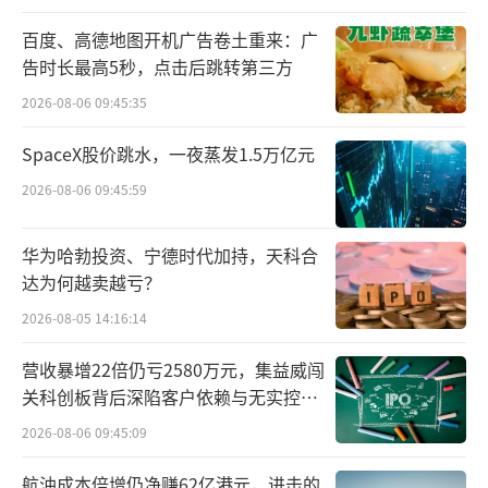
告称，公司以2386.8万元的价格转让子公司北
百度、高德地图开机广告卷土重来：广
京香雪医药生物科技有限公司51%股权。彼
告时长最高5秒，点击后跳转第三方
时，香雪制药同样提到，此次交易“有利于进
2026-08-06 09:45:35
一步整合资源、补充公司流动资金，提升整体
SpaceX股价跳水，一夜蒸发1.5万亿元
运营水平，是公司严格执行整体债务风险化解
2026-08-06 09:45:59
方案的有力举措”。
华为哈勃投资、宁德时代加持，天科合
聚焦TCR-T技术研发
达为何越卖越亏？
针对本次交易的目的和对公司的影响，香
2026-08-05 14:16:14
雪制药也提到，有利于聚焦竞争优势更明显的
营收暴增22倍仍亏2580万元，集益威闯
中成药业务和TCR-T细胞免疫治疗技术的研发。
关科创板背后深陷客户依赖与无实控人
困局
细胞免疫治疗是今年的热门概念，其中香
2026-08-06 09:45:09
雪制药主要涉及的TCR-T疗法是一种通过基因工
航油成本倍增仍净赚62亿港元，进击的