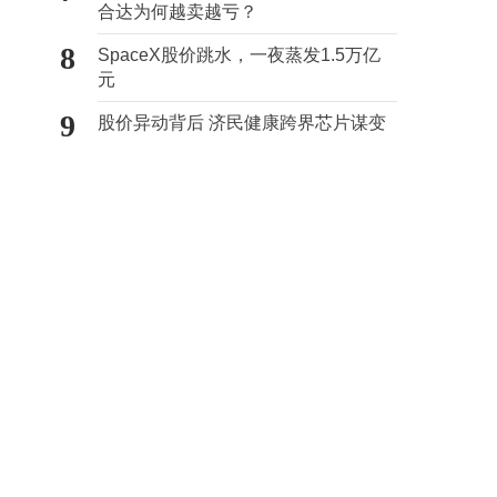
合达为何越卖越亏？
8
SpaceX股价跳水，一夜蒸发1.5万亿
元
9
股价异动背后 济民健康跨界芯片谋变