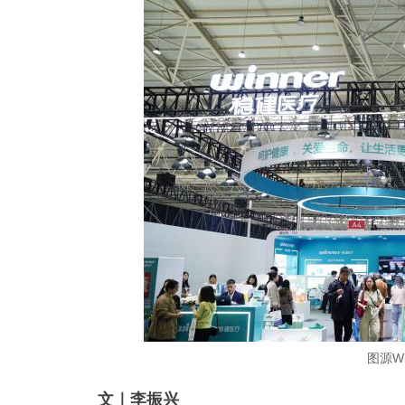
图源W
文｜李振兴