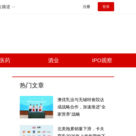
方频道
注册
登录
医药
酒业
IPO观察
热门文章
澳优乳业与无锡特食院达
成战略合作，加速推进“全
家营养”战略
北美拖累销量下滑，卡夫