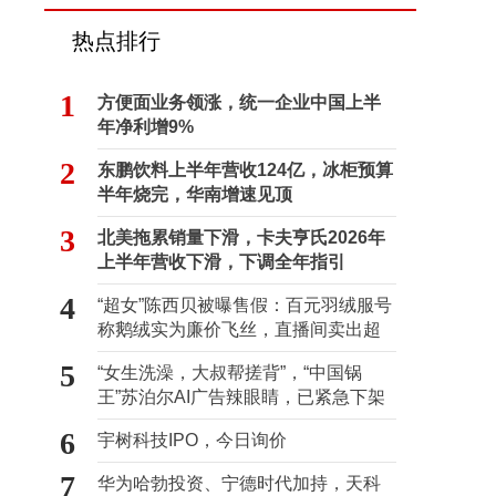
热点排行
1
方便面业务领涨，统一企业中国上半
年净利增9%
2
东鹏饮料上半年营收124亿，冰柜预算
半年烧完，华南增速见顶
3
北美拖累销量下滑，卡夫亨氏2026年
上半年营收下滑，下调全年指引
4
“超女”陈西贝被曝售假：百元羽绒服号
称鹅绒实为廉价飞丝，直播间卖出超
百万元
5
“女生洗澡，大叔帮搓背”，“中国锅
王”苏泊尔AI广告辣眼睛，已紧急下架
6
宇树科技IPO，今日询价
7
华为哈勃投资、宁德时代加持，天科