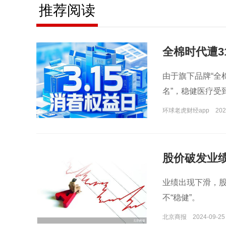
推荐阅读
全棉时代遭3
由于旗下品牌“全
名”，稳健医疗受
环球老虎财经app
202
股价破发业
业绩出现下滑，股
不“稳健”。
北京商报
2024-09-25