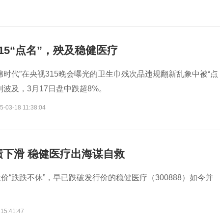
15“点名”，殃及稳健医疗
棉时代”在央视315晚会曝光的卫生巾残次品违规翻新乱象中被“点
到波及，3月17日盘中跌超8%。
5-03-18 11:38:04
绩下滑 稳健医疗出海谋自救
价“跌跌不休”，早已跌破发行价的稳健医疗（300888）如今并
 15:41:47