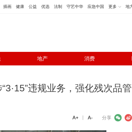
插画
健康
公益
优选
法制
守艺中华
应急中国
更多
地
融
地产
消费
3·15”违规业务，强化残次品管
A+
微信
A-
微博
分享