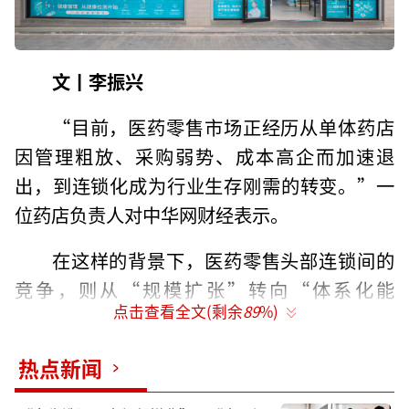
文丨李振兴
“目前，医药零售市场正经历从单体药店
因管理粗放、采购弱势、成本高企而加速退
出，到连锁化成为行业生存刚需的转变。”一
位药店负责人对中华网财经表示。
在这样的背景下，医药零售头部连锁间的
竞争，则从“规模扩张”转向“体系化能
点击查看全文(剩余
89
%)
力”的真刀真枪较量。
德生堂集团董事长、111医药馆创始人龙岩
热点新闻
表示，111医药馆通过“十八力”战略构建的全