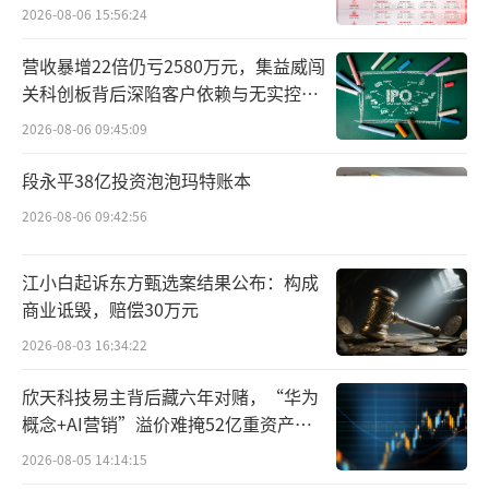
路径
赋能十八力
2026-08-06 15:56:24
在体系化支撑上，“十八力”覆盖商品、
营收暴增22倍仍亏2580万元，集益威闯
关科创板背后深陷客户依赖与无实控人
服务、培训等关键环节，直击单体药店的‘短
困局
2026-08-06 09:45:09
板’。对于加盟商而言，最直观的感受是“运
营有章法，员工有方向”。
段永平38亿投资泡泡玛特账本
2026-08-06 09:42:56
111医药馆一位工作人员表示，每天7:40
的“早课”已成为门店标配，内容涵盖接待礼
江小白起诉东方甄选案结果公布：构成
仪（如如何快速识别老年患者需求）、产品搭
商业诋毁，赔偿30万元
配（如感冒用药的“君臣佐使”组合）、厂家
2026-08-03 16:34:22
新品培训，甚至次日促销活动的前期拉动。
欣天科技易主背后藏六年对赌，“华为
“之前员工卖药全靠‘凭感觉’，遇到顾
概念+AI营销”溢价难掩52亿重资产考
验
客要不同价位的药都慌，现在有标准化的方
2026-08-05 14:14:15