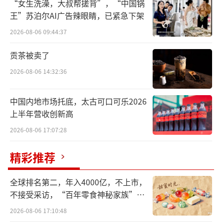
“女生洗澡，大叔帮搓背”，“中国锅
链路竞争力，为加盟商赋能，更重要的是使这
王”苏泊尔AI广告辣眼睛，已紧急下架
些加盟商进入到中国医药领域的大生态中。
2026-08-06 09:44:37
洗牌加剧
贡茶被卖了
作为全国医药零售的“风向标”，北京市
2026-08-06 14:32:36
场的竞争烈度始终领跑全国。近年来，政策层
中国内地市场托底，太古可口可乐2026
面的连锁化要求，包括市场监管部门推动单体
上半年营收创新高
药店纳入连锁体系等，以及市场层面的压力
2026-08-06 17:07:28
（如执业药师人才缺口、租金及人工成本年均
上涨10%-15%）形成叠加，让大量单体药店陷
精彩推荐
入“不加盟则关停”的困境。
全球排名第二，年入4000亿，不上市，
数据显示，过去三年北京单体药店数量减
不接受采访，“百年零食神秘家族”浮
少超30%，部分区域甚至出现“一夜消失”的
出水面？
2026-08-06 17:10:48