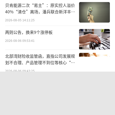
子，高中低档次都能覆盖，顾客回头率明显高
贝肯能源二次“易主”：原实控人溢价
了。”上述工作人员表示，集团化采购能力则
40%“清仓”离场，潘兵联合新洋丰、
解决了单体店‘拿不到货’的难题。“之前厂
宏科百世拟入主
2026-08-05 14:11:25
家的畅销保护品种，我们调货要等半个月，现
两则公告，换来9个涨停板
在公司直接和厂家签终端协议，我们能第一时
间拿到货，就像之前断货近两周的三黄片，公
2026-08-06 09:53:41
司库房有货就能及时补，这在旺季太关键
北部湾财险收监管函，直指公司发展规
了。”
划不合理、产品管理不到位等核心“痛
点”
2026-08-06 09:43:25
科达制造近75亿元重组被否
2026-08-06 09:48:59
统一中控上半年：食品业务稳步增长，
饮品业务除奶茶外全线承压