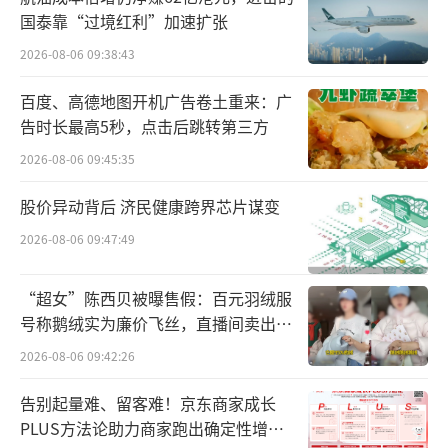
这种“抉择困境”与“突围需求”，正是
国泰靠“过境红利”加速扩张
北京医药连锁行业的缩影。业内人士指出，当
2026-08-06 09:38:43
前北京医药加盟市场已进入“淘汰赛”，仅有
百度、高德地图开机广告卷土重来：广
具备‘全链路服务能力、数智化运营体系、强
告时长最高5秒，点击后跳转第三方
供应链支撑’的连锁品牌，才能帮助加盟商穿
2026-08-06 09:45:35
越周期。
股价异动背后 济民健康跨界芯片谋变
鹏润堂负责人所加盟的111医药馆，从体系
2026-08-06 09:47:49
支撑到数智能力建设为门店全方位赋能。据了
解，111医药馆在北京的门店达200家，其核心
“超女”陈西贝被曝售假：百元羽绒服
竞争力源于其独创的“十八力”发展战略，
号称鹅绒实为廉价飞丝，直播间卖出超
从“体系化、数智化、系统化”三个维度，为
百万元
2026-08-06 09:42:26
加盟商构建了可落地、可复制的盈利模型，鹏
告别起量难、留客难！京东商家成长
润堂的实际体验也印证了这一战略的实效。
PLUS方法论助力商家跑出确定性增长