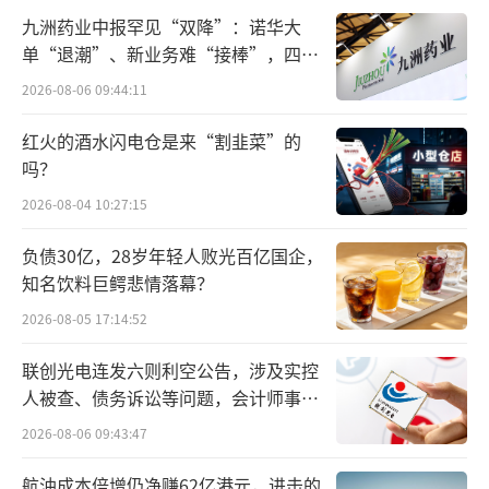
现象；而存活的单体店中，超60%面临“采购
九洲药业中报罕见“双降”：诺华大
成本高、服务能力弱、客户信任度低”的三重
单“退潮”、新业务难“接棒”，四大
难题。
难关待闯
2026-08-06 09:44:11
“之前做单体药店20多年，就是‘野路
红火的酒水闪电仓是来“割韭菜”的
子’。没有正规培训，员工接待全靠经验，稀
吗？
缺药调货要等半个月，盘点得人工对着账本算
2026-08-04 10:27:15
一天。”加盟111医药馆仅三个月的鹏润堂负责
负债30亿，28岁年轻人败光百亿国企，
人魏总坦言，在市场局出台连锁化政策后，他
知名饮料巨鳄悲情落幕？
考察了三家连锁企业，最终选择111医药
2026-08-05 17:14:52
馆，“核心是看到了体系化的支撑，不像其他
联创光电连发六则利空公告，涉及实控
品牌，发个问题半天不回，这里的运营团队当
人被查、债务诉讼等问题，会计师事务
天就能给解决方案，连我那些从别的加盟品牌
所曾出具“保留意见”
2026-08-06 09:43:47
撤出来的朋友，后来也选了111。”
航油成本倍增仍净赚62亿港元，进击的