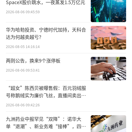
SpaceX股价跳水，一夜蒸发1.5万亿元
股数15%的超额配售权。
2026-08-06 09:45:59
实际上，早在今年7月，就有报道称，迈瑞
华为哈勃投资、宁德时代加持，天科合
医疗正在考虑进行港股二次上市，预计筹资至
达为何越卖越亏？
少10亿美元。不过这一消息并未得到迈瑞医疗
2026-08-05 14:16:14
证实。
两则公告，换来9个涨停板
资料显示，迈瑞医疗被誉为“国产医疗器
2026-08-06 09:53:41
械一哥”。公司的主营业务是医疗器械的研
发、制造、营销及服务，主要产品是体外诊
“超女”陈西贝被曝售假：百元羽绒服
断、生命信息与支持以及医学影像。
号称鹅绒实为廉价飞丝，直播间卖出超
百万元
2026-08-06 09:42:26
迈瑞医疗自2018年上市以来，除了IPO募
资，还未进行过融资。不过公司并不缺钱，截
九洲药业中报罕见“双降”：诺华大
单“退潮”、新业务难“接棒”，四大
至2025年上半年末，公司的资产负债率为25.