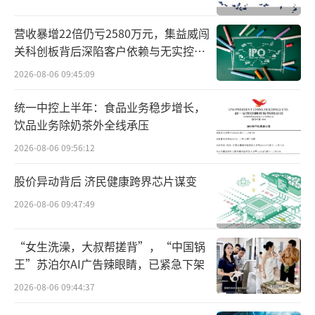
响资本市场的大门。
营收暴增22倍仍亏2580万元，集益威闯
迈瑞医疗拟赴港上市
关科创板背后深陷客户依赖与无实控人
困局
10月14日晚间，迈瑞医疗官宣赴港上市，
2026-08-06 09:45:09
公司表示，为满足公司业务发展需要，深入推
统一中控上半年：食品业务稳步增长，
进国际化战略，打造国际化资本运作平台，进
饮品业务除奶茶外全线承压
一步提升上市公司资本实力。公司拟发行H股股
2026-08-06 09:56:12
票并申请在香港联交所主板挂牌上市。
股价异动背后 济民健康跨界芯片谋变
根据公告，迈瑞将充分考虑现有股东的利
2026-08-06 09:47:49
益和境内外资本市场的情况，在股东会决议有
效期内，选择适当的时机和发行窗口完成本次
“女生洗澡，大叔帮搓背”，“中国锅
王”苏泊尔AI广告辣眼睛，已紧急下架
发行并上市。本次发行的H股股数不超过本次发
2026-08-06 09:44:37
行后公司总股本的10%（超额配售权行使
前），并授予整体协调人不超过前述发行的H股