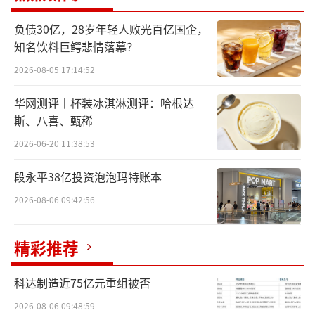
刚交出了2018年上市以来“最差”的半年报，2
025年上半年公司营收、归母净利润罕见出现同
负债30亿，28岁年轻人败光百亿国企，
知名饮料巨鳄悲情落幕？
比下滑。
2026-08-05 17:14:52
不过，面对业绩颓势，在2024年股东大会
华网测评丨杯装冰淇淋测评：哈根达
上，迈瑞医疗创始人李西廷依然放出了“豪言
斯、八喜、甄稀
壮语”，表示公司的战略目标是到2030年，跻
2026-06-20 11:38:53
身全球医疗器械综合实力TOP10，同时，公司
海外收入的占比目标是要达到70%以上。此次
段永平38亿投资泡泡玛特账本
公司冲刺港股，或许也是实现目标的关键一
2026-08-06 09:42:56
步。
精彩推荐
而对于李西廷来说，这将是他职业生涯
中，继2006年带领迈瑞医疗登陆纽交所，开启
科达制造近75亿元重组被否
国际化发展、2018年荣归A股之后，第三次叩
2026-08-06 09:48:59