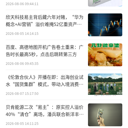
难关待闯
2026-08-06 09:44:11
1%，账上有货币资金169.67亿元。
欣天科技易主背后藏六年对赌，“华为
但需要注意的是，目前迈瑞医疗承受着一
概念+AI营销”溢价难掩52亿重资产考
定的业绩压力。
验
2026-08-05 14:14:15
要知道，从2018年-2023年迈瑞医疗的归母
百度、高德地图开机广告卷土重来：广
净利润年增速均超过了20%，但到了2024年，
告时长最高5秒，点击后跳转第三方
公司的业绩增速罕见放缓，当年公司的营收同
2026-08-06 09:45:35
比增长5.14%至367.26亿元；归母净利润为11
《伦敦合伙人》开播在即：出海创业试
6.68亿元，仅同比增长0.74%。
水“国货集群”模式，带动入境消费反
向种草
前不久，迈瑞医疗更是交出了上市以
2026-08-07 15:17:50
来“最差”的半年报，出现营收、归母净利润
贝肯能源二次“易主”：原实控人溢价
双降。2025年上半年公司实现营收167.43亿
40%“清仓”离场，潘兵联合新洋丰、
元，同比下滑18.45%；归母净利润为50.69亿
宏科百世拟入主
2026-08-05 14:11:25