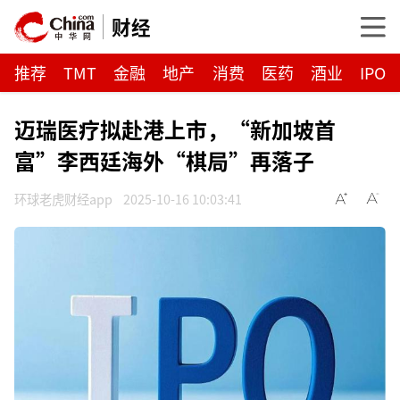
财经
推荐
TMT
金融
地产
消费
医药
酒业
IPO
迈瑞医疗拟赴港上市，“新加坡首
富”李西廷海外“棋局”再落子
环球老虎财经app
2025-10-16 10:03:41