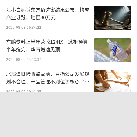
元，同比降幅达32.96%。
江小白起诉东方甄选案结果公布：构成
商业诋毁，赔偿30万元
公司的三大核心业务更是全线收缩。体外
诊断业务营收64.24亿元，同比下降16.11%；
2026-08-03 16:34:22
生命信息与支持业务营收54.79亿元，同比下降
东鹏饮料上半年营收124亿，冰柜预算
31.59%；医学影像业务营收33.12亿元，同比
半年烧完，华南增速见顶
下降22.51%。
2026-08-05 14:13:37
迈瑞医疗的TOP10野望
北部湾财险收监管函，直指公司发展规
划不合理、产品管理不到位等核心“痛
此次赴港上市，无疑彰显出了迈瑞医疗拓
点”
2026-08-06 09:43:25
展海外市场的决心。
联创光电连发六则利空公告，涉及实控
在今年5月的股东大会上，迈瑞医疗掌舵人
人被查、债务诉讼等问题，会计师事务
所曾出具“保留意见”
李西廷表示，公司的战略目标是再用5年时间，
2026-08-06 09:43:47
即到2030年，跻身全球医疗器械综合实力TOP1