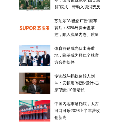
即：出海创业试水“国货集
群”模式，带动入境消费反
向种草
苏泊尔“AI低俗广告”翻车
背后：83%外资全盘掌
控，陷入流量内卷、质量
频发的负循环
体育营销成光伏出海重
地，隆基成为拜仁全球官
方合作伙伴
专访战斗蚂蚁创始人刘
坤：安顿用“锁定-设计-击
穿”跑出10倍增长
中国内地市场托底，太古
可口可乐2026上半年营收
创新高