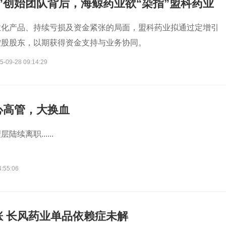
”创始团队背后，海鲸药业欲“染指”盟科药业
业化产品、持续亏损及资金紧张的局面，盟科药业拟通过定增引
控股股东，以期获得资金支持与业务协同。
5-09-28 09:14:29
心高管，大换血
续离职......
4:55:06
涨 长风药业单品依赖症未解