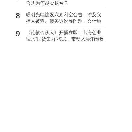
合达为何越卖越亏？
8
联创光电连发六则利空公告，涉及实
控人被查、债务诉讼等问题，会计师
事务所曾出具“保留意见”
9
《伦敦合伙人》开播在即：出海创业
试水“国货集群”模式，带动入境消费反
向种草