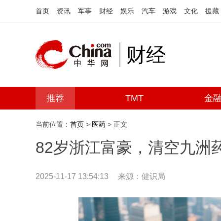
首页
资讯
军事
财经
娱乐
汽车
游戏
文化
援藏
财经
推荐
TMT
金
当前位置：
首页
>
医药
> 正文
82岁浙江富豪，清空九洲
2025-11-17 13:54:13
来源：健识局