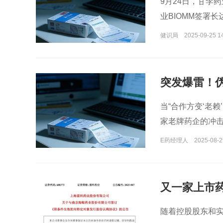
9月24日，甘李药
业BIOMM签署
健识局
2025-09-25 1
突发爆雷！伪
么填？
当“合作方变‘老
家老牌药企的冲
E药经理人
2025-08-2
又一家上市
随着控股股东和