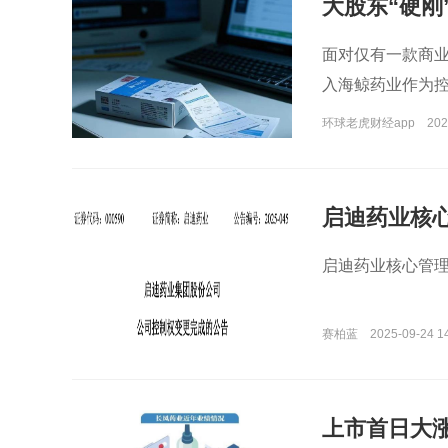
大股东“硬刚
面对仅有一款商
入海鲸药业作为
环球老虎财经app
202
启迪药业核
启迪药业核心管理层陆
赛柏蓝
2025-09-24 1
上市首日大