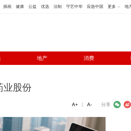
插画
健康
公益
优选
法制
守艺中华
应急中国
更多
地
融
地产
消费
药业股份
A+
微信
A-
微博
分享