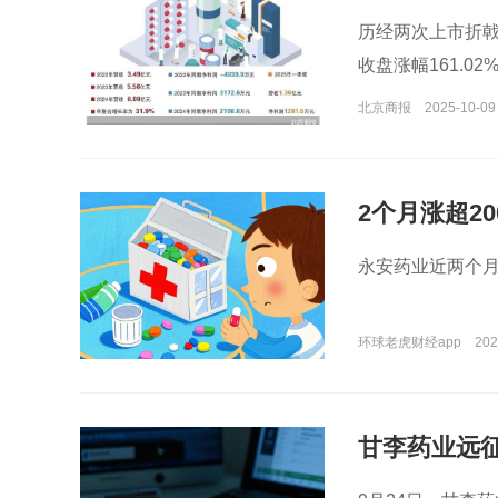
历经两次上市折戟
收盘涨幅161.02
北京商报
2025-10-09 
2个月涨超2
永安药业近两个月
环球老虎财经app
202
甘李药业远征