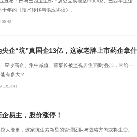
业宣布：已与巴西卫生部下属公立实验室Fiocruz、巴西本土企
长达十年的《技术转移与供应协议》。
4:05:48
央企“坑”真国企13亿，这家老牌上市药企拿什
赖’、应收高企、集中减值、董事长被监视居住”同时叠加，带给一
击能有多大？
9 13:13:41
药企易主，股价涨停！
实控人变更，这家抗生素新星的管理团队与战略方向或将生变。