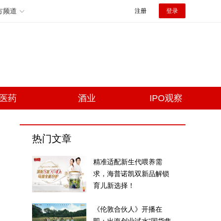
方频道
注册
登录
医药
酒业
IPO观察
热门文章
精准适配新生代喂养需
求，海普诺凯双新品解锁
育儿新选择！
《伦敦合伙人》开播在