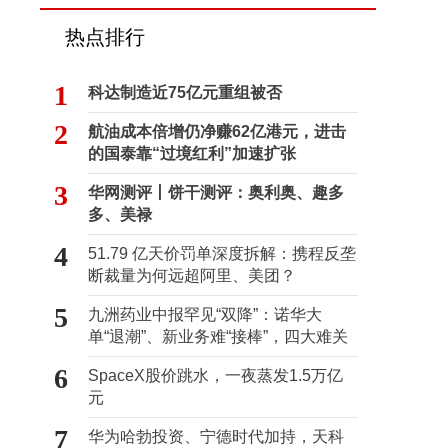
热点排行
1
科达制造近75亿元重组被否
2
航油成本倍增仍净赚62亿港元，进击
的国泰靠“过境红利”加速扩张
3
华网测评丨饼干测评：奥利奥、趣多
多、美禄
4
51.79 亿天价罚单深度拆解：携程反垄
断裁量为何远超阿里、美团？
5
九洲药业中报罕见“双降”：诺华大
单“退潮”、新业务难“接棒”，四大难关
待闯
6
SpaceX股价跳水，一夜蒸发1.5万亿
元
7
华为哈勃投资、宁德时代加持，天科