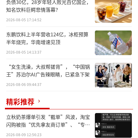
负债30亿，28岁年轻人败光百亿国企，
域。
知名饮料巨鳄悲情落幕？
此次合作聚焦海正药业的三款核心产品，
2026-08-05 17:14:52
降脂药赛斯美（海博麦布片）、抗感染药物玫
东鹏饮料上半年营收124亿，冰柜预算
满（盐酸米诺环素胶囊）以及治疗免疫相关疾
半年烧完，华南增速见顶
病的美卓乐（甲泼尼龙片）。
2026-08-05 14:13:37
药渡数据显示，上述产品在市场上表现各
“女生洗澡，大叔帮搓背”，“中国锅
异。赛斯美作为独家产品，增长势头强劲，销
王”苏泊尔AI广告辣眼睛，已紧急下架
售额从2022年的1.59亿元升至2024年的4.56亿
2026-08-06 09:44:37
元；玫满则由海正药业全资子公司翰晖制药销
精彩推荐
售，目前已占据超九成市场份额，2024年销售
额达2.17亿元，地位稳固；而美卓乐的市场份
立秋奶茶爆单引发“截单”风波，淘宝
额位居第三，仅有26.15%，且近年面临市场下
闪购被指“优先拿友商订单”、“专挑
贵的拿”
滑的挑战，销售额从8332万元降至4803万元。
2026-08-09 12:56:23