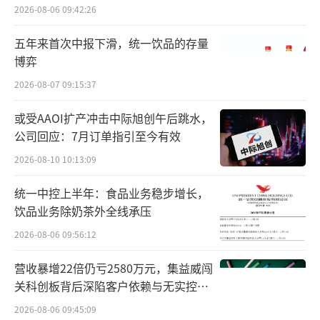
百万元
2026-08-06 09:42:26
销售收入87.40亿元，同比增长15.26%。
五年来首次中报下滑，统一饮品的存量
九州通表示，这主要得益于可威、弥可保
博弈
等核心代理产品销售的稳健增长。据了解，东
2026-08-07 09:15:37
阳光药的可威（奥司他韦）首年零售渠道销售
或受AAOI扩产冲击中际旭创午后跳水，
额约达5亿元，年均销售额逐步提升至约10亿
公司回应：7月订单指引至今有效
元，高峰期突破26亿元。
2026-08-10 10:13:09
目前，九州通已成功代理了783个产品品
统一中控上半年：食品业务稳步增长，
规，其中年销售额过亿的单品多达32个。更值
饮品业务除奶茶外全线承压
得一提的是，九州通仍在加速扩张，今年前三
2026-08-06 09:56:12
季度新引进81个产品，包括9个千万级潜力单
营收暴增22倍仍亏2580万元，集益威闯
品，为未来该板块业务增长储备了充足“弹
关科创板背后深陷客户依赖与无实控人
药”。
困局
2026-08-06 09:45:09