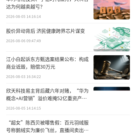
达为何越卖越亏？
能够感受到，在当下的零售市场，单纯依
2026-08-05 14:16:14
靠渠道推动已远远不够，服务不再止于产品到
股价异动背后 济民健康跨界芯片谋变
达药店货架，而是向前延伸至渠道策略制定，
向后渗透到患者认知教育和品牌价值塑造。
2026-08-06 09:47:49
“各归其位”的强强联合
江小白起诉东方甄选案结果公布：构成
商业诋毁，赔偿30万元
九州通的CSO业务是其“三新两化”（新
2026-08-03 16:34:22
产品、新零售、新医疗、数字化和不动产证券
化）战略中的“新产品”布局核心。
欣天科技易主背后藏六年对赌，“华为
概念+AI营销”溢价难掩52亿重资产考
2025年前三季度，CSO业务实现销售收入1
验
2026-08-05 14:14:15
47.28亿元，占总营收1197.27亿元的12.30%，
“超女”陈西贝被曝售假：百元羽绒服
被九州通称之为利润增长“第二曲线”。其
号称鹅绒实为廉价飞丝，直播间卖出超
中，在药品总代品牌推广方面，前三季度实现