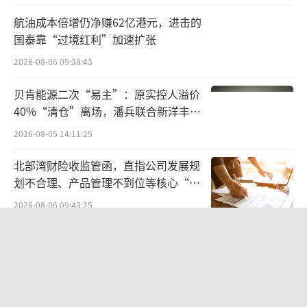
九州通CSO业务的发展迅速，并非偶然。
航油成本倍增仍净赚62亿港元，进击的
国泰靠“过境红利”加速扩张
一方面是对外部市场趋势的精准把握，包
2026-08-06 09:38:43
括处方外流加速、失去院内市场急需转向院外
的药企诉求以及患者购药渠道习惯改变等。
贝肯能源二次“易主”：原实控人溢价
40%“清仓”离场，潘兵联合新洋丰、
另一方面是其内部构建了能够结合医药工
宏科百世拟入主
2026-08-05 14:11:25
业自产及OEM相关业务主体，以及产品战略发
北部湾财险收监管函，直指公司发展规
展事业部、新品开发事业部等部门的新产品战
划不合理、产品管理不到位等核心“痛
略架构体系，打造“投-研-产-销”一体化的全
点”
2026-08-06 09:43:25
链条体系，这让九州通超越了传统的经销商角
色。
SpaceX股价跳水，一夜蒸发1.5万亿元
2026-08-06 09:45:59
相反，海正药业以工业见长，近年业绩受
商业短板拖累。其商业子公司——浙江省医药工
两则公告，换来9个涨停板