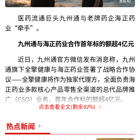
医药流通巨头九州通与老牌药企海正药
业“牵手”。
九州通与海正药业合作
首年标的额超4亿元
近日，九州通官方微信发布消息称，九州
通旗下全擎健康与海正药业签署了战略合作协
议——全擎健康将作为独家代理方，全面负责海
正药业多款核心产品零售全渠道的总代品牌推
广（CSO）业务，首年合作标的额超4亿元。
点击查看全文(剩余
81
%)
合作方海正药业成立于1956年，2000年在
上海证券交易所主板上市，业务覆盖化学药、
热点新闻
生物药、中药、动物药及商业流通等多个领