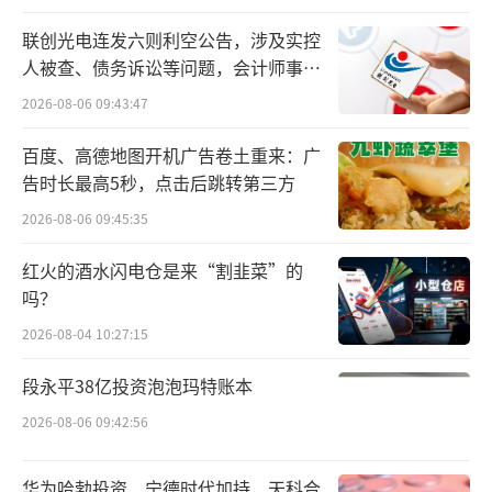
此次合作，海正药业一方面看重的是九州
联创光电连发六则利空公告，涉及实控
人被查、债务诉讼等问题，会计师事务
通庞大的零售渠道网络。据了解，九州通现有
所曾出具“保留意见”
2026-08-06 09:43:47
业务的70%以上在药店和第三终端等市场。此
外，作为九州通着力打造的“大健康零售全域
百度、高德地图开机广告卷土重来：广
势能增长引擎”——全擎健康，已组建起一支超
告时长最高5秒，点击后跳转第三方
3000人的专业团队（营销推广及品牌咨询双代
2026-08-06 09:45:35
理），下设电商、大连锁专营及广阔市场三大
红火的酒水闪电仓是来“割韭菜”的
业务团队，能够实现产品在零售端的有序分
吗？
销。
2026-08-04 10:27:15
另一方面，更是看重全擎健康可向海正药
段永平38亿投资泡泡玛特账本
业提供从费率控制、产品策略到增长目标的一
2026-08-06 09:42:56
系列方案，包括渠道策略、终端覆盖、动销活
动、患者认知教育、品牌价值塑造等方面。
华为哈勃投资、宁德时代加持，天科合