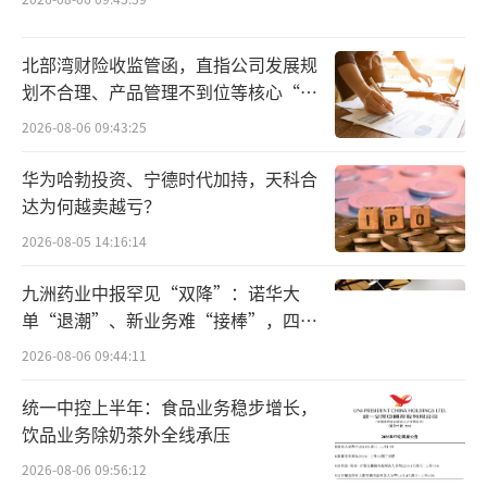
北部湾财险收监管函，直指公司发展规
划不合理、产品管理不到位等核心“痛
点”
2026-08-06 09:43:25
华为哈勃投资、宁德时代加持，天科合
达为何越卖越亏？
2026-08-05 14:16:14
九洲药业中报罕见“双降”：诺华大
单“退潮”、新业务难“接棒”，四大
难关待闯
2026-08-06 09:44:11
统一中控上半年：食品业务稳步增长，
饮品业务除奶茶外全线承压
2026-08-06 09:56:12