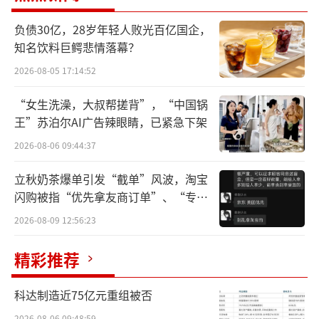
负债30亿，28岁年轻人败光百亿国企，
此次人事变动标志着在公司创始人之一孙
知名饮料巨鳄悲情落幕？
东旭于今年11月正式离职后，东方甄选的核心
2026-08-05 17:14:52
管理权杖将交付给一位在新东方体系内成长起
来的资深管理者。
“女生洗澡，大叔帮搓背”，“中国锅
王”苏泊尔AI广告辣眼睛，已紧急下架
公开资料显示，孙进是新东方内部一位拥
2026-08-06 09:44:37
有近二十年经验的“老将”。他于2006年加入
立秋奶茶爆单引发“截单”风波，淘宝
新东方，早期曾主讲四六级、考研、托福等多
闪购被指“优先拿友商订单”、“专挑
类课程，并凭借出色的教学能力在2008年获得
贵的拿”
2026-08-09 12:56:23
集团优秀教师称号。此后，其职业生涯从教学
逐步转向管理，历任南京学校常务副校长、校
精彩推荐
长，后晋升为广州学校校长与集团副总裁，同
时兼任多家新东方关联企业的法人或董事长，
科达制造近75亿元重组被否
2026-08-06 09:48:59