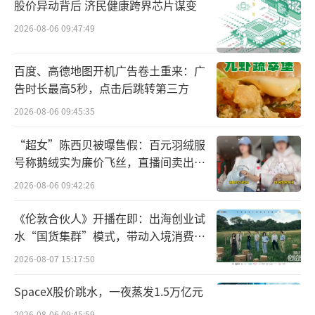
增了餐饮管理、外卖递送服务等经营范围，此
股价异动背后 济民健康跨界芯片谋变
举被市场解读为其正试图从农产品直播电商，
2026-08-06 09:47:49
向更广阔的食品消费与生活服务领域进行战略
延伸。这一动向与公司近年来力推自营产品的
百度、高德地图开机广告卷土重来：广
告时长最高5秒，点击后跳转第三方
战略一脉相承，其烤肠、鸡蛋等爆款单品已创
2026-08-06 09:45:35
下数亿销量，俞敏洪也曾明确将自营产品定位
为公司“长期发展的基石”。
（责任编辑：zx0280）
“超女”陈西贝被曝售假：百元羽绒服
号称鹅绒实为廉价飞丝，直播间卖出超
百万元
2026-08-06 09:42:26
《伦敦合伙人》开播在即：出海创业试
水“国货集群”模式，带动入境消费反
向种草
2026-08-07 15:17:50
SpaceX股价跳水，一夜蒸发1.5万亿元
2026-08-06 09:45:59