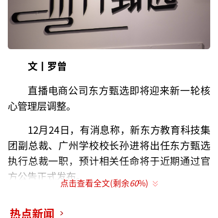
文丨罗曾
直播电商公司东方甄选即将迎来新一轮核
心管理层调整。
12月24日，有消息称，新东方教育科技集
团副总裁、广州学校校长孙进将出任东方甄选
执行总裁一职，预计相关任命将于近期通过官
方公告正式发布。
点击查看全文(剩余
60
%)
对此，东方甄选方面回应中华网财经
热点新闻
称：“情况属实。”