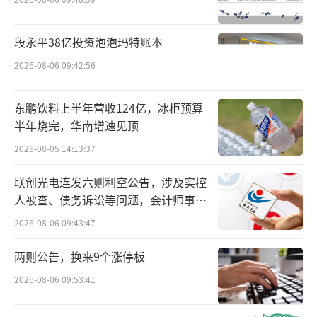
在综合运营与管理方面积累了深厚经验。
此番高层换帅的背景，是东方甄选在近一
段永平38亿投资泡泡玛特账本
年内经历的一系列重大人事震荡。据媒体报
2026-08-06 09:42:56
道，去年年底，时任东方甄选CEO的孙东旭因
处理头部主播董宇辉的“小作文风波”方式不
东鹏饮料上半年营收124亿，冰柜预算
当，引发巨大舆论风波，随后被免去执行董事
半年烧完，华南增速见顶
及CEO职务。尽管之后他以顾问身份短暂留
2026-08-05 14:13:37
任，但最终于今年11月初正式离职。创始人俞
联创光电连发六则利空公告，涉及实控
敏洪在当时的声明中对孙东旭的贡献给予了肯
人被查、债务诉讼等问题，会计师事务
定，并强调双方“沟通顺畅，没有任何龃龉和
所曾出具“保留意见”
2026-08-06 09:43:47
隔阂”。
两则公告，换来9个涨停板
在管理层迭代的同时，东方甄选的业务边
2026-08-06 09:53:41
界也在持续拓展。公开资料显示，公司近期新