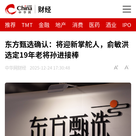
财经
推荐
TMT
金融
地产
消费
医药
酒业
IPO
东方甄选确认：将迎新掌舵人，俞敏洪
选定19年老将孙进接棒
中华网财经
2025-12-24 17:30:48