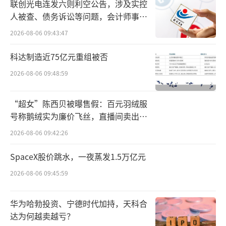
联创光电连发六则利空公告，涉及实控
集资金，如果募集资金一年要分红200多亿元人
人被查、债务诉讼等问题，会计师事务
所曾出具“保留意见”
民币，少分红不就解决了资金问题，最根本的
2026-08-06 09:43:47
原因是港股具备突破性、便利性和快速性。
科达制造近75亿元重组被否
从招股书来看，美的基本面较好，业绩稳
2026-08-06 09:48:59
中有涨。2021年至2023年，美的集团的收入分
别为3434.61亿元、3457.09亿元及3737.10亿
“超女”陈西贝被曝售假：百元羽绒服
号称鹅绒实为廉价飞丝，直播间卖出超
元；年度利润分别为290.31亿元、298.12亿
百万元
2026-08-06 09:42:26
元、337.47亿元，净利润率分别为8.5%、8.6%
及9%。
SpaceX股价跳水，一夜蒸发1.5万亿元
2026-08-06 09:45:59
其中，2023年美的集团14.1%的归母净利
润实现2019年以来的最大增幅，该增速时隔2年
华为哈勃投资、宁德时代加持，天科合
重回两位数增长。
达为何越卖越亏？