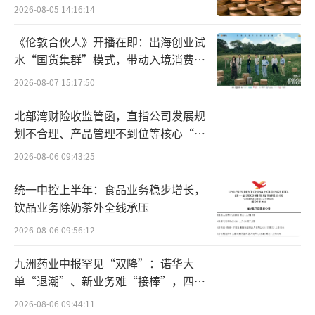
今年一季度，美的实现营收1061亿元，同
2026-08-05 14:16:14
比增长10.22%；归母净利润90亿元，同比增长
《伦敦合伙人》开播在即：出海创业试
11.91%。
水“国货集群”模式，带动入境消费反
向种草
2026-08-07 15:17:50
家电业务增速放缓
北部湾财险收监管函，直指公司发展规
从账面来看，美的目前似乎不缺钱。
划不合理、产品管理不到位等核心“痛
点”
2026-08-06 09:43:25
招股书显示，截至2023年年末，该公司持
有的货币资金余额约为816.74亿元，占总资产
统一中控上半年：食品业务稳步增长，
的比重达16.80%。与之相比，该公司的短期借
饮品业务除奶茶外全线承压
款余额约为88.19亿元，一年内到期的非流动负
2026-08-06 09:56:12
债余额为144.58亿元。
九洲药业中报罕见“双降”：诺华大
单“退潮”、新业务难“接棒”，四大
虽然说着是不缺钱，但美的自上市以来通
难关待闯
2026-08-06 09:44:11
过直接融资获得的资金却也不少。同花顺数据