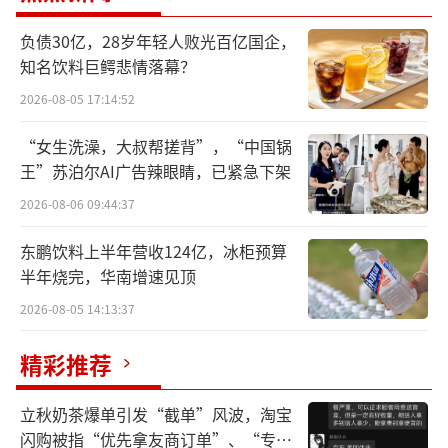
负债30亿，28岁年轻人败光百亿国企，
知名饮料巨鳄悲情落幕？
2026-08-05 17:14:52
“女生洗澡，大叔帮搓背”，“中国锅
王”苏泊尔AI广告辣眼睛，已紧急下架
2026-08-06 09:44:37
东鹏饮料上半年营收124亿，冰柜预算
半年烧完，华南增速见顶
实际上，这已经不是美的第一次冲击港股I
2026-08-05 14:13:37
PO了。
精彩推荐
回到去年8月，美的当时发布公告称，董事
立秋奶茶爆单引发“截单”风波，淘宝
会通过了《关于同意公司研究论证公司境外发
闪购被指“优先拿友商订单”、“专挑