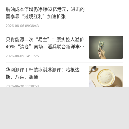
显示，2013年-2022年，包括IPO募资在内，该
航油成本倍增仍净赚62亿港元，进击的
公司累计直接融资（股权融资和债权融资）共
国泰靠“过境红利”加速扩张
计840亿元。
2026-08-06 09:38:43
贝肯能源二次“易主”：原实控人溢价
撇开资金，美的此番忙着港股上市，意欲
40%“清仓”离场，潘兵联合新洋丰、
为何？
宏科百世拟入主
2026-08-05 14:11:25
首先从赛道来看，目前家电行业整体进入
华网测评丨杯装冰淇淋测评：哈根达
存量市场，据弗若斯特沙利文数据，全球家电
斯、八喜、甄稀
市场的销售量从2017年的28.86亿台增至2023
2026-06-20 11:38:53
年的30.67亿台，复合年增长率仅为1.0%，增
欣天科技易主背后藏六年对赌，“华为
长已显颓势。
概念+AI营销”溢价难掩52亿重资产考
验
从美的的营收来看，其复合年增长率也是
2026-08-05 14:14:15
极其缓慢，基本在1%左右，已然接近“天花