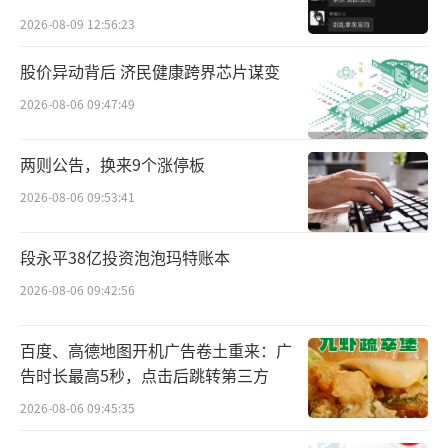
行证券(H股)并上市事项的议案》。当年9月，
贵的拿”
2026-08-09 12:56:23
美的集团公告称，在股东大会决议有效期内选
择适当的时机和发行窗口完成发行并上市。
股价异动背后 济民健康跨界芯片谋变
2026-08-06 09:47:49
2023年10月，美的集团临时股东大会表决
通过《关于公司发行H股股票并在香港联合交易
两则公告，换来9个涨停板
所有限公司上市的议案》。当时的招股书显
2026-08-06 09:53:41
示，本次募资将用于公司全球科技研发，包括
专注于长期基础技术研究，产品平台创新项目
段永平38亿投资泡泡玛特账本
等。
2026-08-06 09:42:56
美的为何执着港股上市？
百度、高德地图开机广告卷土重来：广
告时长最高5秒，点击后跳转第三方
此前，美的集团相关人士曾表示“上市不
是为了募资”。在2023年度美的集团股东大会
2026-08-06 09:45:35
上，美的集团高管称，去港股上市不是为了募