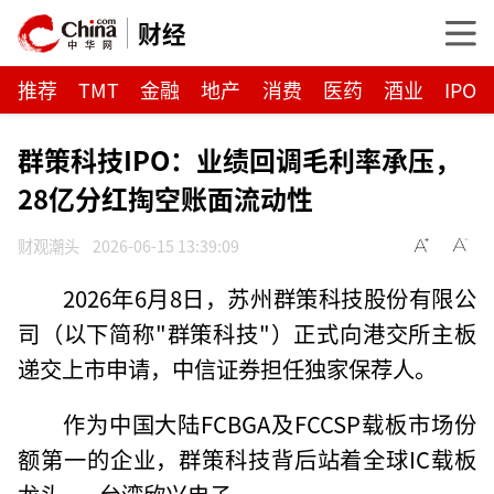
财经
推荐
TMT
金融
地产
消费
医药
酒业
IPO
群策科技IPO：业绩回调毛利率承压，
28亿分红掏空账面流动性
财观潮头
2026-06-15 13:39:09
2026年6月8日，苏州群策科技股份有限公
司（以下简称"群策科技"）正式向港交所主板
递交上市申请，中信证券担任独家保荐人。
作为中国大陆FCBGA及FCCSP载板市场份
额第一的企业，群策科技背后站着全球IC载板
龙头——台湾欣兴电子。