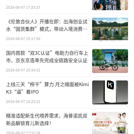
综合来看，群策科技亦为2025年中国大陆
2026-08-07 17:25:27
第二大IC载板公司，整体市场份额为12.5%。
《伦敦合伙人》开播在即：出海创业试
其母公司台湾欣兴电子自1997年进军IC载板市
水“国货集群”模式，带动入境消费反
向种草
场，按收入计已连续多年位居全球第一。
2026-08-07 15:17:50
从财务数据来看，群策科技在2023年至20
国内首款“双3C认证”电助力自行车上
市，京东京造率先完成全链路安全认证
25年经历了一轮"过山车"式的业绩波动。
2026-08-07 20:34:31
2023财年，公司实现收入27.94亿元，年内
上线三天“榨干”算力 月之暗面被Kimi
溢利6.86亿元。2024财年，公司迎来业绩爆发
K3“逼”着IPO
期，收入大幅增长30.95%至36.59亿元，年内
2026-08-07 16:25:22
溢利同比增长34.62%至9.24亿元，双双创下报
告期内新高。
精准适配新生代喂养需求，海普诺凯双
新品解锁育儿新选择！
然而，2025财年，形势急转直下。公司全
2026-08-07 17:52:28