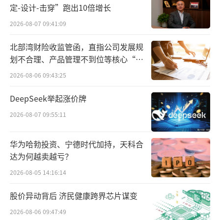
从产品结构来看，FCBGA载板是公司绝对
定-设计-击穿”跑出10倍增长
的核心收入来源，贡献了超过一半的营收。202
2026-08-07 09:41:09
3年至2025年，FCBGA载板分别实现营收14.71
亿元、19.81亿元、19.54亿元，对应营收占比
北部湾财险收监管函，直指公司发展规
划不合理、产品管理不到位等核心“痛
分别为55.13%、56.62%、56.93%。
点”
2026-08-06 09:43:25
2025年，虽然FCBGA载板销量从1483.9万
DeepSeek举起涨价牌
件增长至1721.5万件，但平均售价从每件133.4
2026-08-07 09:55:11
9元下降至113.5元，量增价跌之下，收入基本
持平。
华为哈勃投资、宁德时代加持，天科合
达为何越卖越亏？
FCCSP载板作为第二大核心产品，营收保
持稳步增长态势。2023年至2025年，FCCSP载
2026-08-05 14:16:14
板分别实现营收8.35亿元、11.79亿元、12.2亿
股价异动背后 济民健康跨界芯片谋变
元，营收占比从31.29%提升至35.55%，成为
2026-08-06 09:47:49