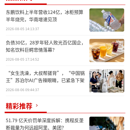
2025年盈利回到三年前水平
东鹏饮料上半年营收124亿，冰柜预算
群策科技成立于2005年6月，专注于IC载板
半年烧完，华南增速见顶
的研发、生产与销售。IC载板是连接半导体晶
2026-08-05 14:13:37
片与PCB的关键中间载体，承担高密度电气互
负债30亿，28岁年轻人败光百亿国企，
连、高速信号传输、物理固定与保护、散热传
知名饮料巨鳄悲情落幕？
导等核心功能，广泛应用于人工智能服务器、
2026-08-05 17:14:52
高速运算、数据中心、智能设备、汽车电子及
工业控制等领域。
“女生洗澡，大叔帮搓背”，“中国锅
王”苏泊尔AI广告辣眼睛，已紧急下架
根据弗若斯特沙利文的数据，按收入计，
2026-08-06 09:44:37
群策科技为2025年中国大陆FCBGA载板市场最
精彩推荐
大的IC载板公司，市场份额达25.3%；同时也
是FCCSP载板市场最大的IC载板公司，市场份
51.79 亿天价罚单深度拆解：携程反垄
额为13.4%。
断裁量为何远超阿里、美团？