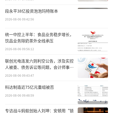
年收入为36.03亿元，同比微降1.54%；年内溢
段永平38亿投资泡泡玛特账本
利则大幅下滑30.01%至6.47亿元，盈利水平不
2026-08-06 09:42:56
仅低于2024年的高点，甚至略低于2023年的6.
86亿元。换句话说，高增长一年之后，群策科
统一中控上半年：食品业务稳步增长，
技的净利润几乎回到了原点。
饮品业务除奶茶外全线承压
2026-08-06 09:56:12
联创光电连发六则利空公告，涉及实控
人被查、债务诉讼等问题，会计师事务
所曾出具“保留意见”
2026-08-06 09:43:47
科达制造近75亿元重组被否
2026-08-06 09:48:59
专访战斗蚂蚁创始人刘坤：安顿用“锁