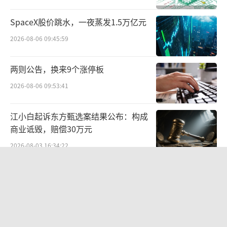
公司增长最稳健的产品线。
SpaceX股价跳水，一夜蒸发1.5万亿元
值得注意的是，CSP载板的表现则不容乐
2026-08-06 09:45:59
观。2025年，CSP载板业务录得3838.6万元的
亏损，毛利率转为负数。公司将亏损归因于主
两则公告，换来9个涨停板
要原材料之一金盐价格的大幅上涨。
2026-08-06 09:53:41
客户集中度方面，群策科技对前五大客户
江小白起诉东方甄选案结果公布：构成
的销售收入占比虽从2023年的84.5%逐年下降
商业诋毁，赔偿30万元
至2025年的74.3%，但整体仍处于较高水平。
2026-08-03 16:34:22
其中，单一最大客户的收入占比三年均维
苏泊尔“AI低俗广告”翻车背后：83%
持在30%以上，2023年至2025年分别为30.
外资全盘掌控，陷入流量内卷、质量频
0%、33.0%、32.7%。前五大客户中包含台湾
发的负循环
2026-08-07 11:17:34
欣兴电子集团及IC封装公司，关联交易色彩明
营收暴增22倍仍亏2580万元，集益威闯
显。