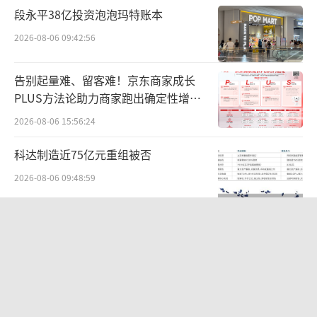
段永平38亿投资泡泡玛特账本
控制人偿债能力等情况，说明本次发行完成前
后，公司控股股东、实际控制人股份质押情况
2026-08-06 09:42:56
是否可能导致公司控制权发生变化，是否导致
告别起量难、留客难！京东商家成长
存在《境内企业境外发行证券和上市管理试行
PLUS方法论助力商家跑出确定性增长
办法》第八条规定的境外发行上市禁止性情
路径
2026-08-06 15:56:24
形。
科达制造近75亿元重组被否
此外，按照《监管规则适用指引——境外发
2026-08-06 09:48:59
行上市类第2号》在法律意见书中补充公司下属
公司及分支机构情况，目前仅核查说明主要子
东鹏饮料上半年营收124亿，冰柜预算
公司及分支机构情况。并说明超额配售权行使
半年烧完，华南增速见顶
前后的预计募集资金数量及其具体计算方式，
2026-08-05 14:13:37
募集资金具体用途以及境内、境外用途所占比
两则公告，换来9个涨停板
例，涉及境外募投项目的，请说明履行境外投
2026-08-06 09:53:41