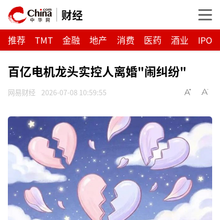
财经
推荐
TMT
金融
地产
消费
医药
酒业
IPO
百亿电机龙头实控人离婚"闹纠纷"
网易财经
2026-07-08 10:59:55