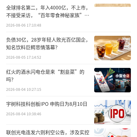
大投资者关注相关公告，注意投资风险。
全球排名第二，年入4000亿，不上市，
不接受采访，“百年零食神秘家族”浮
业绩平稳，多名股东计划减持股份
出水面？
2026-08-06 17:10:48
招股书介绍，大洋电机是电机及电驱动系
负债30亿，28岁年轻人败光百亿国企，
统供应商，产品涵盖建筑及家居电器电机、起
知名饮料巨鳄悲情落幕？
动机和发电机，以及新能源汽车动力总成系统
2026-08-05 17:14:52
及关键零部件。于往绩记录期间，公司主要从
红火的酒水闪电仓是来“割韭菜”的
事电机及驱动控制系统的设计、制造与销售，
吗？
促成众多行业关键性功能实现。
2026-08-04 10:27:15
2026年一季度，大洋电机实现收入30.39亿
宇树科技科创板IPO 申购日为8月10日
元，同比下降3.9%；归母净利润为2.99亿元，
2026-08-04 10:38:46
同比上升5.1%；扣非归母净利润为2.95亿元，
同比上升5.3%。
联创光电连发六则利空公告，涉及实控