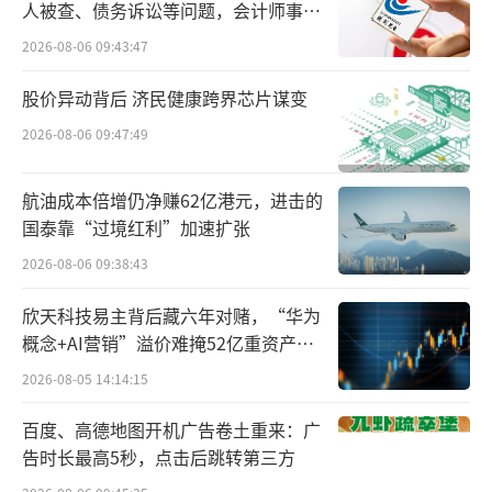
人被查、债务诉讼等问题，会计师事务
交易行情显示，截至7月7日收盘，大洋电
所曾出具“保留意见”
2026-08-06 09:43:47
机收于8.29元/股，总市值204.4亿元。若按当
股价异动背后 济民健康跨界芯片谋变
日收盘价计算，鲁楚平与彭惠合计持股对应市
2026-08-06 09:47:49
值约54.88亿元。
值得一提的是，5月22日，大洋电机公告多
航油成本倍增仍净赚62亿港元，进击的
国泰靠“过境红利”加速扩张
位股东计划减持股份。公司董事兼常务副总裁
刘自文、董事兼副总裁刘博、副总裁兼财务负
2026-08-06 09:38:43
责人伍小云因个人资金需求，计划自本公告披
欣天科技易主背后藏六年对赌，“华为
露之日起15个交易日后的3个月内，以集中竞价
概念+AI营销”溢价难掩52亿重资产考
方式减持公司股份。其中，刘自文拟减持不超
验
2026-08-05 14:14:15
过26万股（占公司总股本比例0.0106%），刘
百度、高德地图开机广告卷土重来：广
博拟减持不超过17万股（占公司总股本比例0.0
告时长最高5秒，点击后跳转第三方
069%），伍小云拟减持不超过23.7万股（占公