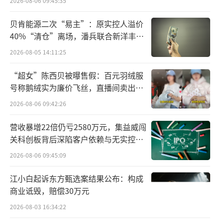
2026-08-06 09:45:35
司总股本比例0.0096%），合计拟减持不超过6
6.7万股（占公司总股本比例0.0271%）。
贝肯能源二次“易主”：原实控人溢价
40%“清仓”离场，潘兵联合新洋丰、
近期港股IPO招股书失效
宏科百世拟入主
2026-08-05 14:11:25
3月22日，A股上市公司大洋电机递交的港
“超女”陈西贝被曝售假：百元羽绒服
号称鹅绒实为廉价飞丝，直播间卖出超
股招股书因满6个月失效。该公司于2025年9月
百万元
22日所递交的港股招股书，递表时花旗及华泰
2026-08-06 09:42:26
国际为其联席保荐人。
营收暴增22倍仍亏2580万元，集益威闯
关科创板背后深陷客户依赖与无实控人
2025年11月，证监会公布《境外发行上市
困局
2026-08-06 09:45:09
备案补充材料要求(2025年11月3日—2025年11
月7日)》，要求大洋电机补充说明设立大洋电
江小白起诉东方甄选案结果公布：构成
商业诋毁，赔偿30万元
机香港发改备案变更手续的办理进展。
2026-08-03 16:34:22
同时，证监会要求大洋电机结合公司实际