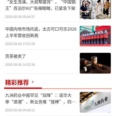
人，截至目前直接持有公司股份48,090,000
“女生洗澡，大叔帮搓背”，“中国锅
王”苏泊尔AI广告辣眼睛，已紧急下架
股，占公司总股本的1.95%。被告鲁楚平先生
2026-08-06 09:44:37
为公司控股股东、实际控制人，截至目前直接
持有公司股份613,591,916股，占公司总股本的
中国内地市场托底，太古可口可乐2026
24.87%。双方合计直接持有公司股份661,681,
上半年营收创新高
916股，占公司总股本的26.82%。
2026-08-06 17:07:28
截至本公告披露日，诉讼仅涉及控股股
贡茶被卖了
东、实际控制人个人对公司的股东权益，与公
2026-08-06 14:32:36
司生产经营无关，不会对公司经营情况产生重
大影响。因该案件尚未开庭审理，公司无法判
精彩推荐
断诉讼结果，亦无法预计诉讼进程及判决时
九洲药业中报罕见“双降”：诺华大
间，公司实际控制权是否发生变动存在不确定
单“退潮”、新业务难“接棒”，四大
性。公司目前日常经营一切正常，公司将根据
难关待闯
2026-08-06 09:44:11
案件的进展，及时履行信息披露义务，敬请广