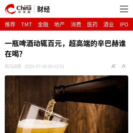
财经
推荐
TMT
金融
地产
消费
医药
酒业
IPO
一瓶啤酒动辄百元，超高端的辛巴赫谁
在喝？
斑马消费
2026-07-06 09:12:51