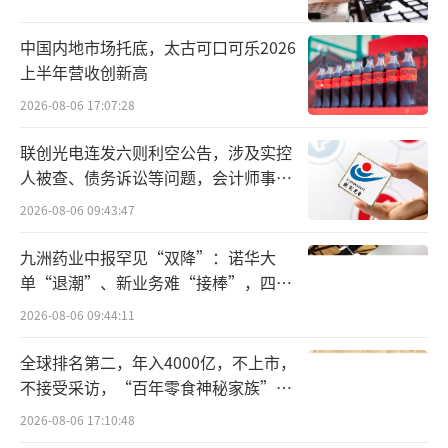
了转型的想法。
中国内地市场托底，太古可口可乐2026
经过初步调研，王笑卓发现了啤酒市场的
上半年营收创新高
机会。基于头部白酒品牌的代理经验，他看到
2026-08-06 17:07:28
了高端啤酒市场的空白。
联创光电连发六则利空公告，涉及实控
于是，就有了那个行业耳熟能详的故事。2
人被查、债务诉讼等问题，会计师事务
013年到2015年期间，王笑卓拉着自己的好大
所曾出具“保留意见”
2026-08-06 09:43:47
哥、长期以来的事业合伙人巩建，十几次飞往
九洲药业中报罕见“双降”：诺华大
欧美国家，学习啤酒文化和产业运作经验。
单“退潮”、新业务难“接棒”，四大
难关待闯
后来，他找来全球顶级的啤酒原材料和酿
2026-08-06 09:44:11
酒人才，在喜啤士山东实验室，经过500多次试
全球排名第二，年入4000亿，不上市，
验，终于酿出了啤酒。
不接受采访，“百年零食神秘家族”浮
出水面？
产品定型的时候，一位来自捷克的酿酒
2026-08-06 17:10:48