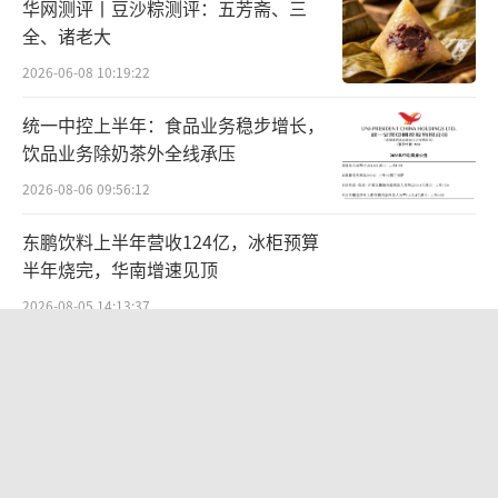
华网测评丨豆沙粽测评：五芳斋、三
辛巴赫并不孤单。没过多久，在中国啤酒
全、诸老大
市场全面高端化的浪潮中，终于出现了能够引
2026-06-08 10:19:22
领全行业的顶级产品。
统一中控上半年：食品业务稳步增长，
2021年，华润啤酒推出自己的标杆产品，
饮品业务除奶茶外全线承压
雪花·醴，999ml两瓶礼盒装的价格在千元上
2026-08-06 09:56:12
下。次年，青岛啤酒推出了超高端艺术典藏啤
东鹏饮料上半年营收124亿，冰柜预算
酒一世传奇，1.5L礼盒装价格在千元以上。
半年烧完，华南增速见顶
2026-08-05 14:13:37
最近几年，优布劳推出冠军系列，珍酒李
渡推出牛市啤酒，主打草本概念的超高端啤酒
红火的酒水闪电仓是来“割韭菜”的
品牌库姆巴特创立，一步步共同做大中国超高
吗？
端啤酒市场。
2026-08-04 10:27:15
啤酒市场需要超高端吗？
“超女”陈西贝被曝售假：百元羽绒服