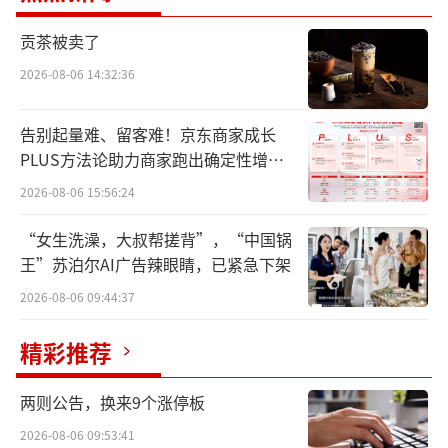
存空间。
贡茶被卖了
只是，这种通过定位在空白市场谋取的增
2026-08-06 14:32:36
长，在啤酒全面高端化放缓、进入价值提升阶
告别起量难、留客难！京东商家成长
段的当下，以及面向未来年轻人啤酒消费的趋
PLUS方法论助力商家跑出确定性增长
势中，可能会重新失去主动权。
路径
2026-08-06 15:56:24
白酒大商生造超高端啤酒
“女生洗澡，大叔帮搓背”，“中国锅
王”苏泊尔AI广告辣眼睛，已紧急下架
2013年前后的那一轮白酒行业调整，比当
2026-08-06 09:44:37
下正在经历的这一次，冲击程度有过之而无不
及。
精彩推荐
行业逆周期，东北白酒大商王笑卓，看着
两则公告，换来9个涨停板
仓库里价值过亿的白酒存货无能为力，便萌生
2026-08-06 09:53:41