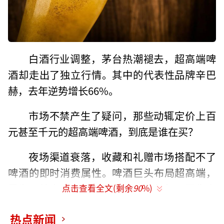
白酒行业调整，茅台热潮褪去，超高端啤
酒却走出了独立行情。其中的代表性品牌辛巴
赫，去年逆势增长66%。
市场不禁产生了疑问，那些动辄定价上百
元甚至千元的超高端啤酒，到底是谁在买？
夜场渠道衰落，收藏和礼赠市场搭配不了
啤酒的即时消费属性。啤酒巨头布局超高端，
是为了给自身产品体系树立价值标杆；而像辛
点击查看全文(剩余
90
%)
巴赫这样的超高端品牌，正是在用白酒和红酒
热点新闻
的产业运作模式，在啤酒市场寻求差异化的生