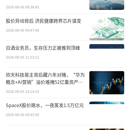
高端的定位叠加更高的成本，决定了辛巴
2026-08-06 09:38:43
赫啤酒的价格远超普通啤酒。
股价异动背后 济民健康跨界芯片谋变
其核心大单品OAK橡木桶精酿啤酒（700m
2026-08-06 09:47:49
l），单价在百元左右。随后，辛巴赫丰富产品
体系，最大众化的314酒花小麦（330ml），价
白酒业务员，生存压力正被推到顶峰
格也在20元左右。
2026-08-05 11:53:12
中国高端啤酒市场，终于有了自己的代表
欣天科技易主背后藏六年对赌，“华为
性品牌，且是超高端。
概念+AI营销”溢价难掩52亿重资产考
验
2026-08-05 14:14:15
辛巴赫诞生时，中国啤酒市场的主流价格
带，刚刚从135切换至358，正在酝酿着升级至
SpaceX股价跳水，一夜蒸发1.5万亿元
更高的5810。辛巴赫一出手，给市场带来的震
2026-08-06 09:45:59
惊，丝毫不亚于后来听花标价秒杀茅台。