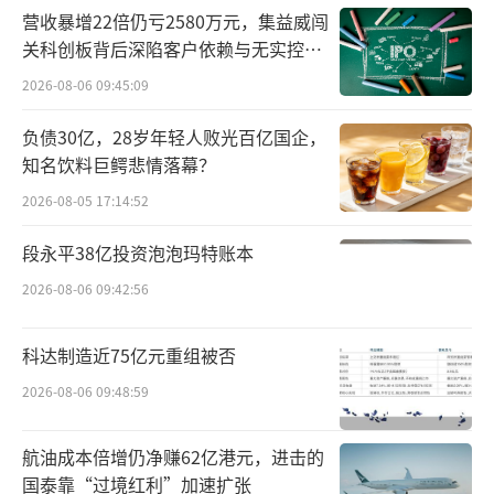
师，喊出了ZINNBACH（捷克语“啊，英
营收暴增22倍仍亏2580万元，集益威闯
雄”），辛巴赫的品牌名由此诞生。
关科创板背后深陷客户依赖与无实控人
困局
2026-08-06 09:45:09
2015年，王笑卓和巩建在黑龙江绥芬河保
税区，成立辛巴赫啤酒公司，方便进口原材
负债30亿，28岁年轻人败光百亿国企，
知名饮料巨鳄悲情落幕？
料，并享受相关政策优惠。
2026-08-05 17:14:52
法国的橡木桶、澳洲的两棱大麦麦芽、美
段永平38亿投资泡泡玛特账本
国的啤酒花、比利时的酵母、俄罗斯的水源、
2026-08-06 09:42:56
葡萄牙的橡木塞、西班牙的铁帽，汇聚在辛巴
赫，正是为了“让世界尊重中国啤酒”。
科达制造近75亿元重组被否
酿造周期更长，原材料和包装成本更高，
2026-08-06 09:48:59
非工业酿造无法摊平边际成本，再加上啤酒还
得从绥芬河运输到全国各地，到处都是成本。
航油成本倍增仍净赚62亿港元，进击的
国泰靠“过境红利”加速扩张