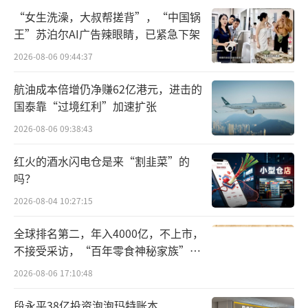
“女生洗澡，大叔帮搓背”，“中国锅
深耕EDA领域、规模逐步释放
王”苏泊尔AI广告辣眼睛，已紧急下架
为了承担2008年国家科技重大专项任务，
2026-08-06 09:44:37
科班出身的华大九天顺理成章在2009年成立，
航油成本倍增仍净赚62亿港元，进击的
设立至今一直深耕集成电路设计、制造、封装
国泰靠“过境红利”加速扩张
领域的EDA软件工具开发、销售及相关服务。
2026-08-06 09:38:43
在集成电路产业的发展中，EDA工具作为产业
红火的酒水闪电仓是来“割韭菜”的
环节中必备的工具，贯穿了集成电路产业链的
吗？
每一个环节，并且随着集成电路设计规模、工
2026-08-04 10:27:15
艺制程等要求的不断提升，EDA工具由于可以
改善设计效率，很大程度上推动集成电路产业
全球排名第二，年入4000亿，不上市，
不接受采访，“百年零食神秘家族”浮
技术进步与革新。
出水面？
2026-08-06 17:10:48
董事长刘伟平曾是“熊猫系统”亲历者，
段永平38亿投资泡泡玛特账本