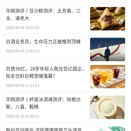
解决方案。
华网测评丨豆沙粽测评：五芳斋、三
全、诸老大
2026-06-08 10:19:22
白酒业务员，生存压力正被推到顶峰
2026-08-05 11:53:12
负债30亿，28岁年轻人败光百亿国企，
知名饮料巨鳄悲情落幕？
2026-08-05 17:14:52
根据国际半导体产业协会数据，2022年全
球EDA销售额为87.68亿美元，同比增长12.
华网测评丨杯装冰淇淋测评：哈根达
2%，其中中国大陆EDA销售额为11.65亿美
斯、八喜、甄稀
元，同比增长19.2%，占全球市场的13.3%，
2026-06-20 11:38:53
表现优于全球平均水平。而EDA行业市场呈现
股价异动背后 济民健康跨界芯片谋变