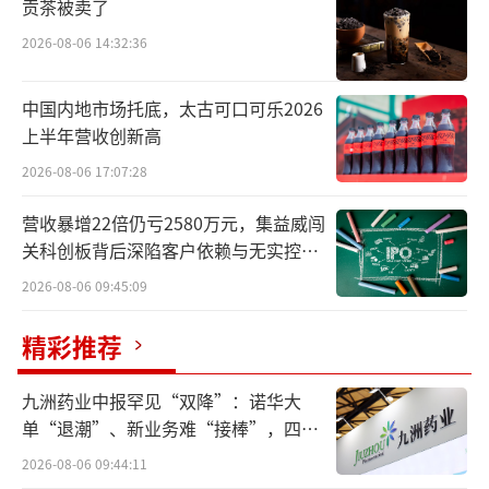
贡茶被卖了
前，国外就曾对我国EDA工具进行封锁，为
2026-08-06 14:32:36
此，我国在1988年开启国产EDA工具“熊猫系
统”研发工作，1993年“熊猫系统”正式面
中国内地市场托底，太古可口可乐2026
世，随后，由于封锁解除，大量海外EDA工具
上半年营收创新高
涌入，以及国内缺乏产业与政策支持，导致ED
2026-08-06 17:07:28
A行业发展陷入低迷。
营收暴增22倍仍亏2580万元，集益威闯
关科创板背后深陷客户依赖与无实控人
2008年，关于“核心电子器件、高端通用
困局
2026-08-06 09:45:09
芯片以及基础软件产品”的国家科技重大专项
方案通过，EDA企业重新迸发。2019年以来，
精彩推荐
宏观环境与资本促使EDA产业加速发展，华大
九天（301269.SZ）作为国产EDA产业的“排头
九洲药业中报罕见“双降”：诺华大
单“退潮”、新业务难“接棒”，四大
兵”，正奋发向上，并于2022年被认定为国家
难关待闯
2026-08-06 09:44:11
级专精特新“小巨人”企业。