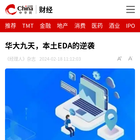
财经
推荐
TMT
金融
地产
消费
医药
酒业
IPO
华大九天，本土EDA的逆袭
《经理人》杂志
2024-02-18 11:12:03