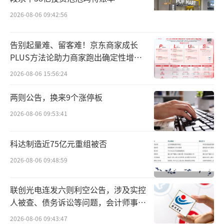
核心技术人员也拥有丰富的行业经验与强大的
2026-08-06 09:42:56
专业背景，得以让公司在EDA领域里积累丰厚
技术底蕴。如图表1所示，目前公司主要产品包
告别起量难、留客难！京东商家成长
括模拟电路设计全流程EDA工具系统、射频电
PLUS方法论助力商家跑出确定性增长
路设计EDA工具、数字电路设计EDA工具、平
路径
2026-08-06 15:56:24
板显示电路设计全流程EDA工具系统、晶圆制
两则公告，换来9个涨停板
造EDA工具和先进封装设计EDA工具等软件，
并围绕相关领域提供技术开发服务。其中，在
2026-08-06 09:53:41
模拟电路设计领域，公司是我国唯一一家能够
科达制造近75亿元重组被否
提供模拟电路设计全流程EDA工具系统的国产
2026-08-06 09:48:59
厂商，该系统包括原理图编辑工具、版图编辑
工具、电路仿真工具、物理验证工具、寄生参
联创光电连发六则利空公告，涉及实控
数提取工具和可靠性分析工具等，为用户提供
人被查、债务诉讼等问题，会计师事务
了从电路到版图、从设计到验证的一站式完整
所曾出具“保留意见”
2026-08-06 09:43:47