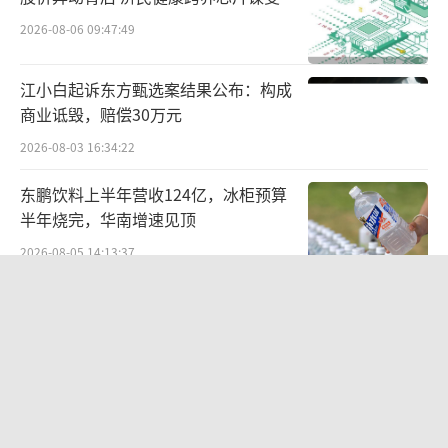
高度集中态势，由楷登电子、新思科技和西门
2026-08-06 09:47:49
子三巨头占据市场主导地位，据集微咨询数
据，2022年三巨头全球市场占有率达到8成以
江小白起诉东方甄选案结果公布：构成
上，国内市场占有率也超过7成，华大九天凭借
商业诋毁，赔偿30万元
部分领域的全流程工具或在局部领域的领先优
2026-08-03 16:34:22
势，位列全球EDA行业第二梯队，2022年国内
东鹏饮料上半年营收124亿，冰柜预算
市场占有率约为7%，本土企业排名第一。
半年烧完，华南增速见顶
2022年，公司成功在深圳证券交易所创业
2026-08-05 14:13:37
板上市，拟募集资金约25.51亿元，实际募集资
北部湾财险收监管函，直指公司发展规
金34.66亿元，所募资金均用于EDA领域关键技
划不合理、产品管理不到位等核心“痛
点”
术的升级与开发，重点围绕技术创新领域开
2026-08-06 09:43:25
展，包括电路仿真及数字分析优化EDA工具升
欣天科技易主背后藏六年对赌，“华为
级项目、模拟设计及验证EDA工具升级项目、
概念+AI营销”溢价难掩52亿重资产考