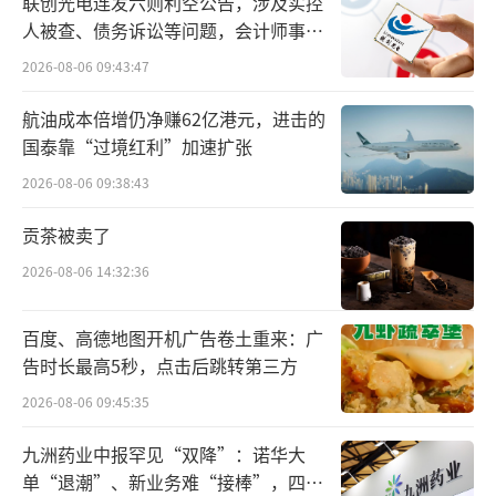
联创光电连发六则利空公告，涉及实控
人被查、债务诉讼等问题，会计师事务
所曾出具“保留意见”
2026-08-06 09:43:47
航油成本倍增仍净赚62亿港元，进击的
国泰靠“过境红利”加速扩张
2026-08-06 09:38:43
贡茶被卖了
由于Aude经常在工作iPhone上截图保存其
2026-08-06 14:32:36
与媒体记者的通讯记录，这使得苹果能够检索
到这些内容。
百度、高德地图开机广告卷土重来：广
告时长最高5秒，点击后跳转第三方
苹果公司表示，在2023年年底才得知Aude
2026-08-06 09:45:35
的泄密行为，同年12月以涉嫌不当行为为由解
九洲药业中报罕见“双降”：诺华大
雇了他。公司还写道，Aude在一次泄密事件中
单“退潮”、新业务难“接棒”，四大