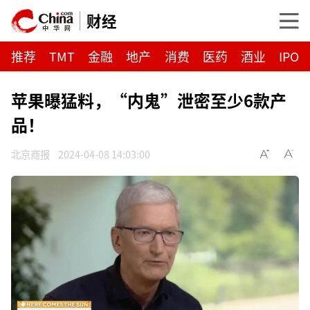
财经
推荐
TMT
金融
地产
消费
医药
酒业
IPO
苹果曝猛料，“内鬼”泄密至少6款产
品！
北京商报
2024-04-08 14:03:00