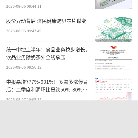
承认了他违反了员工的义务，但他解释道他想
难关待闯
2026-08-06 09:44:11
通过这种手段“终止他反对的产品和功能”。
股价异动背后 济民健康跨界芯片谋变
苹果公司称，Aude对公司构成了“持续的
2026-08-06 09:47:49
威胁”，“他的披露阻碍了苹果新产品带来惊
喜和愉悦的能力。”在法院文件中，苹果提出
统一中控上半年：食品业务稳步增长，
损害赔偿的主张，并要求没收Aude的奖金和股
饮品业务除奶茶外全线承压
权。
2026-08-06 09:56:12
值得一提的是，在抓到Aude这位“内
中报暴增777%-991%！多氟多涨停背
后：二季度利润环比暴跌50%-80%，
鬼”后，苹果的泄密现象似乎并没有完结。
是黄金坑还是陷阱？
2026-08-07 10:05:35
全球排名第二，年入4000亿，不上市，
不接受采访，“百年零食神秘家族”浮
出水面？
2026-08-06 17:10:48