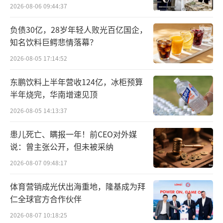
根据苹果公司的说法，Aude使用公司发放
2026-08-06 09:44:37
的工作iPhone通过加密消息应用“Signal”向
负债30亿，28岁年轻人败光百亿国企，
一名《华尔街日报》的记者“Homeboy”发送
知名饮料巨鳄悲情落幕？
了1400多条消息，还向硅谷科技媒体“The Inf
2026-08-05 17:14:52
omation”的另一位记者发送了多达10000条短
东鹏饮料上半年营收124亿，冰柜预算
信，并专程去见面。
半年烧完，华南增速见顶
2026-08-05 14:13:37
患儿死亡、瞒报一年！前CEO对外媒
说：曾主张公开，但未被采纳
2026-08-07 09:48:17
体育营销成光伏出海重地，隆基成为拜
仁全球官方合作伙伴
2026-08-07 10:18:25