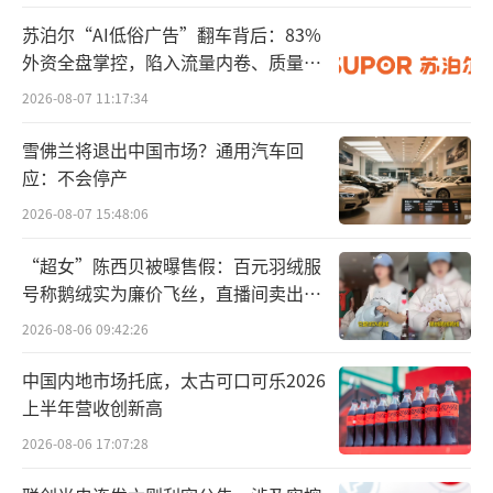
苏泊尔“AI低俗广告”翻车背后：83%
外资全盘掌控，陷入流量内卷、质量频
发的负循环
2026-08-07 11:17:34
雪佛兰将退出中国市场？通用汽车回
应：不会停产
2026-08-07 15:48:06
“超女”陈西贝被曝售假：百元羽绒服
号称鹅绒实为廉价飞丝，直播间卖出超
百万元
2026-08-06 09:42:26
中国内地市场托底，太古可口可乐2026
上半年营收创新高
2026-08-06 17:07:28