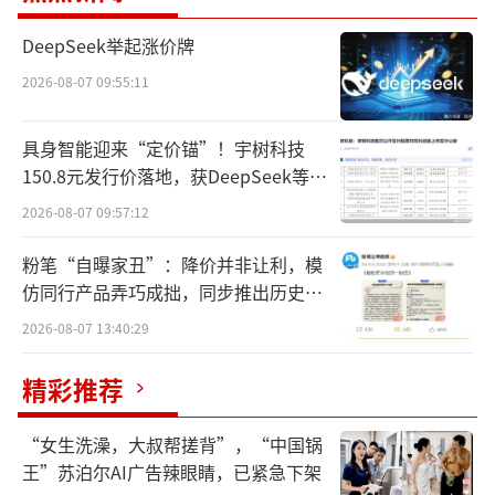
DeepSeek举起涨价牌
2026-08-07 09:55:11
2016年，Aude在大学毕业后不久就入职苹
具身智能迎来“定价锚”！宇树科技
150.8元发行价落地，获DeepSeek等豪
果担任iOS软件工程师。诉状称，由于Aude负
华战配加持
责电池性能的优化，这使得他可以“接触到数
2026-08-07 09:57:12
十个苹果最敏感项目的信息”。
粉笔“自曝家丑”：降价并非让利，模
仿同行产品弄巧成拙，同步推出历史学
诉状写道，Aude在五年内泄露的机密信息
员退费方案
2026-08-07 13:40:29
包括至少6款苹果产品，其中包括，当时尚未公
布的混合现实头显Vision Pro、苹果产品的开
精彩推荐
发政策、监管合规战略、各大部门的员工人数
“女生洗澡，大叔帮搓背”，“中国锅
变动等。
王”苏泊尔AI广告辣眼睛，已紧急下架