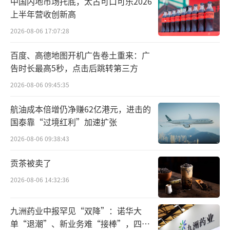
中国内地市场托底，太古可口可乐2026
易车网数据显示，狮铂拓界定位为紧凑型S
上半年营收创新高
UV，是当前起亚国内在售车型中销量最高的，
2026-08-06 17:07:28
2023年全年销量为1.13万辆，月均销量不足10
百度、高德地图开机广告卷土重来：广
00辆。进入2024年，该车型销量虽然在1月突
告时长最高5秒，点击后跳转第三方
破千辆，为1446辆，但2月又跌至752辆。
2026-08-06 09:45:35
和狮铂拓界同类型的卡罗拉锐放、吉利星
航油成本倍增仍净赚62亿港元，进击的
越L、哈弗H6等车型最近一年时间段的月均销
国泰靠“过境红利”加速扩张
量在1万辆以上。换句话说，竞品车型一个月的
2026-08-06 09:38:43
销量几乎与狮铂拓界一年的销量持平。
贡茶被卖了
起亚汽车旗下其他在华销售的车型，除了
2026-08-06 14:32:36
智跑2023年累计销量突破1万辆外，起亚K3、
赛图斯、嘉华等车型的年销量均为数千辆。其
九洲药业中报罕见“双降”：诺华大
中，上述发布召回的第四代嘉华汽车在2023年
单“退潮”、新业务难“接棒”，四大