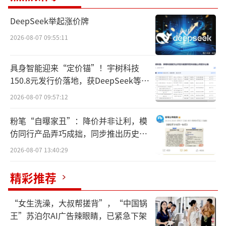
DeepSeek举起涨价牌
2026-08-07 09:55:11
具身智能迎来“定价锚”！宇树科技
150.8元发行价落地，获DeepSeek等豪
华战配加持
2026-08-07 09:57:12
国家市场监督管理总局网站披露，2023
粉笔“自曝家丑”：降价并非让利，模
年，涉及起亚汽车的召回共有4起，包括狮铂拓
仿同行产品弄巧成拙，同步推出历史学
界、第四代嘉华、索兰托等多个热销车型，总
员退费方案
2026-08-07 13:40:29
数接近5万辆。
精彩推荐
具体来看：2023年12月，因车顶内衬与内
衬支架之间粘合剂涂胶不匀，增加乘车人员受
“女生洗澡，大叔帮搓背”，“中国锅
王”苏泊尔AI广告辣眼睛，已紧急下架
伤风险的问题，部分进口起亚霸锐汽车被召