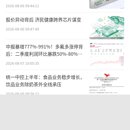
难关待闯
累计销量不足2000辆。
2026-08-06 09:44:11
起亚汽车在华销量大幅下滑或与其新能源
股价异动背后 济民健康跨界芯片谋变
转型迟缓密切相关。近年来，国内新能源汽车
2026-08-06 09:47:49
市场快速发展，比亚迪、吉利，以及众多造车
中报暴增777%-991%！多氟多涨停背
新势力等国产品牌纷纷借助新能源汽车的发展
后：二季度利润环比暴跌50%-80%，
红利加速蚕食包括起亚在内合资品牌的市场。
是黄金坑还是陷阱？
2026-08-07 10:05:35
统一中控上半年：食品业务稳步增长，
饮品业务除奶茶外全线承压
2026-08-06 09:56:12
全球排名第二，年入4000亿，不上市，
不接受采访，“百年零食神秘家族”浮
出水面？
2026-08-06 17:10:48