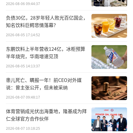
回，共计8284辆。
2026-08-06 09:44:37
负债30亿，28岁年轻人败光百亿国企，
2023年10月，因相关车辆怠速启停系统（I
知名饮料巨鳄悲情落幕？
SG）的变速箱电动油泵控制器电路板在制造过
2026-08-05 17:14:52
程中受损，导致车辆发生火灾的风险增大，起
亚汽车召回部分狮铂拓界、第四代嘉华汽车，
东鹏饮料上半年营收124亿，冰柜预算
半年烧完，华南增速见顶
共计2254辆。
2026-08-05 14:13:37
2023年6月，部分起亚第四代嘉华汽车因电
患儿死亡、瞒报一年！前CEO对外媒
动侧滑门在开关过程中无提示，存在乘客（儿
说：曾主张公开，但未被采纳
童）被夹伤的风险被召回，共计5297辆。
2026-08-07 09:48:17
2023年5月，部分进口起亚索兰托汽车存在
体育营销成光伏出海重地，隆基成为拜
连杆瓦过早磨损等发动机损坏的情况而被召
仁全球官方合作伙伴
回，共计3.33万辆。
2026-08-07 10:18:25