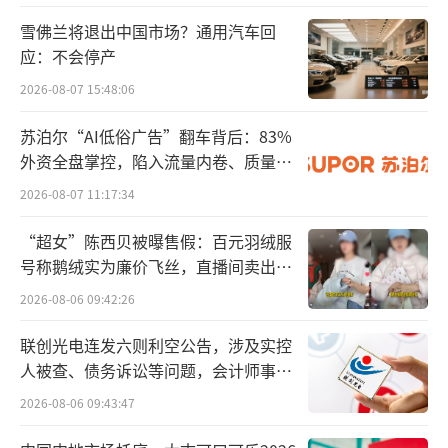
虽然相较前述在美召回，起亚汽车在华召
雪佛兰将退出中国市场？通用汽车回
回数量较低，但这是建立在起亚在华销量规模
应：不会停产
较小的基础上。
2026-08-07 15:48:06
天眼查显示，2023年全年，起亚在华合资
苏泊尔“AI低俗广告”翻车背后：83%
外资全盘掌控，陷入流量内卷、质量频
公司悦达起亚共实现销量16.6万辆，除去整车
发的负循环
2026-08-07 11:17:34
出口的8.6万辆，在国内销量约为8万辆——与巅
峰时期在华销量超60万辆的成绩相比，已经不
“超女”陈西贝被曝售假：百元羽绒服
能用“腰斩”来形容了。
号称鹅绒实为廉价飞丝，直播间卖出超
百万元
2026-08-06 09:42:26
在汽车之家、易车网等平台统计的销量数
据中，狮铂拓界、赛图斯、起亚K3等是目前起
联创光电连发六则利空公告，涉及实控
人被查、债务诉讼等问题，会计师事务
亚汽车在华销量较好的车型。这样的销量较好
所曾出具“保留意见”
2026-08-06 09:43:47
放在整个国内市场，成绩并不突出。