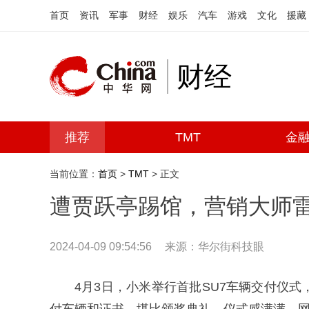
首页
资讯
军事
财经
娱乐
汽车
游戏
文化
援藏
财经
推荐
TMT
金
当前位置：
首页
>
TMT
> 正文
遭贾跃亭踢馆，营销大师
2024-04-09 09:54:56
来源：华尔街科技眼
4月3日，小米举行首批SU7车辆交付仪