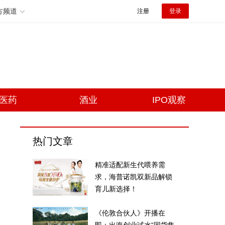
方频道
注册
登录
医药
酒业
IPO观察
热门文章
精准适配新生代喂养需
求，海普诺凯双新品解锁
育儿新选择！
《伦敦合伙人》开播在