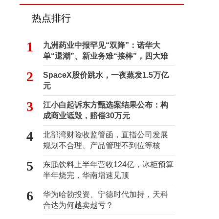
热点排行
1
九洲药业中报罕见“双降”：诺华大
单“退潮”、新业务难“接棒”，四大难
关待闯
2
SpaceX股价跳水，一夜蒸发1.5万亿
元
3
江小白起诉东方甄选案结果公布：构
成商业诋毁，赔偿30万元
4
北部湾财险收监管函，直指公司发展
规划不合理、产品管理不到位等核
心“痛点”
5
东鹏饮料上半年营收124亿，冰柜预算
半年烧完，华南增速见顶
6
华为哈勃投资、宁德时代加持，天科
合达为何越卖越亏？