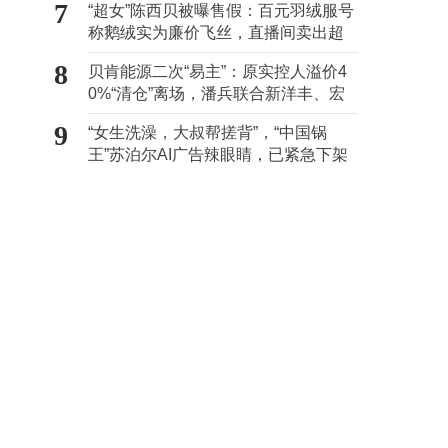
7
“超女”陈西贝被曝售假：百元羽绒服号
称鹅绒实为廉价飞丝，直播间卖出超
百万元
8
贝肯能源二次“易主”：原实控人溢价4
0%“清仓”离场，潘兵联合新洋丰、宏
科百世拟入主
9
“女生洗澡，大叔帮搓背”，“中国锅
王”苏泊尔AI广告辣眼睛，已紧急下架