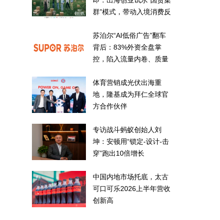
即：出海创业试水“国货集
群”模式，带动入境消费反
向种草
苏泊尔“AI低俗广告”翻车
背后：83%外资全盘掌
控，陷入流量内卷、质量
频发的负循环
体育营销成光伏出海重
地，隆基成为拜仁全球官
方合作伙伴
专访战斗蚂蚁创始人刘
坤：安顿用“锁定-设计-击
穿”跑出10倍增长
中国内地市场托底，太古
可口可乐2026上半年营收
创新高