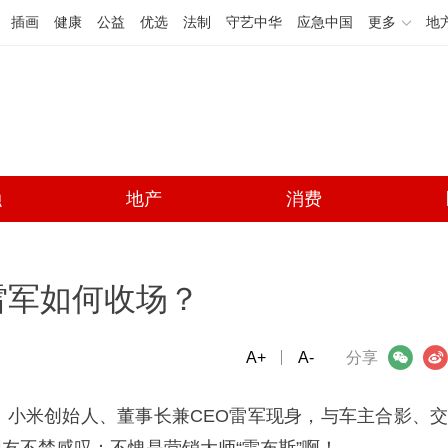
插画
健康
公益
优选
法制
守艺中华
应急中国
更多
地
融
地产
消费
雷军如何收场？
A+
微信
A-
微博
分享
式，小米创始人、董事长兼CEO雷军现身，与车主合影、交