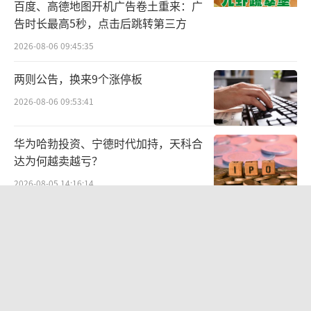
百度、高德地图开机广告卷土重来：广
60系列的上市。
告时长最高5秒，点击后跳转第三方
2026-08-06 09:45:35
虽然苹果近年来鲜有创新，但iPhone的优
点是成熟的设计和系统，以及A系列芯片优异的
两则公告，换来9个涨停板
性能，再加上目前iPhone每一代细分为四个版
2026-08-06 09:53:41
本，覆盖4000+至1万元的价格段，在高端市场
依然是老大。不过，苹果财报显示其2023年总
华为哈勃投资、宁德时代加持，天科合
达为何越卖越亏？
营收和归母净利润双双下滑，分别为3800亿美
2026-08-05 14:16:14
元和969.95亿美元，同比下降2.8%和2.81%，
也反映出iPhone业务的增长停滞。（详情见：i
SpaceX股价跳水，一夜蒸发1.5万亿元
Phone14接棒上市，封死国产手机晋阶之
2026-08-06 09:45:59
路？）
航油成本倍增仍净赚62亿港元，进击的
总体来看，2023年中国智能手机市场规模
国泰靠“过境红利”加速扩张
是萎缩的。一方面，宏观经济下行让消费者更