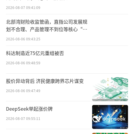
2026-08-07 09:41:09
北部湾财险收监管函，直指公司发展规
小米集团2023年财报
划不合理、产品管理不到位等核心“痛
点”
2026-08-06 09:43:25
小米集团总裁卢伟冰在财报会议上对手机
业绩进行了分析，他表示中国市场销量虽然下
科达制造近75亿元重组被否
滑，但ASP（平均售价）同比增长19%，这个
2026-08-06 09:48:59
部分也反映在集团利润上（经调整净利润人民
币193亿元，同比增长126.3%）。
股价异动背后 济民健康跨界芯片谋变
2026-08-06 09:47:49
华为方面，财报显示2023年终端业务销售
收入2515亿元人民币，同比增长17.3%。华为
DeepSeek举起涨价牌
方面没有公开手机的具体销量，参考第三方机
2026-08-07 09:55:11
构的数据来看，2023Q4华为手机激活量约为11
46万台，同比增长79.3%，应该是得益于Mate