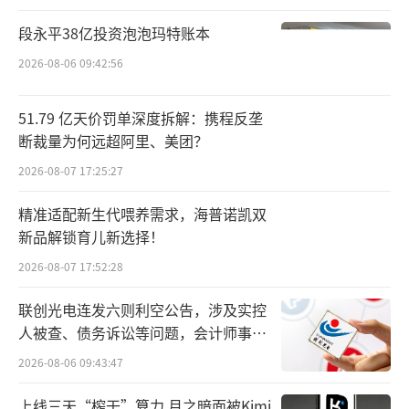
通常来说，中国、北美、印度是全球智能
段永平38亿投资泡泡玛特账本
手机的三大市场，整个欧洲市场也不容小觑。
2026-08-06 09:42:56
首先来看看中国市场。
51.79 亿天价罚单深度拆解：携程反垄
断裁量为何远超阿里、美团？
2026-08-07 17:25:27
精准适配新生代喂养需求，海普诺凯双
新品解锁育儿新选择！
2026-08-07 17:52:28
联创光电连发六则利空公告，涉及实控
人被查、债务诉讼等问题，会计师事务
数据显示，2023年中国智能手机市场总体
所曾出具“保留意见”
2026-08-06 09:43:47
出货量约为2.89亿部。按市场份额排名，前五
上线三天“榨干”算力 月之暗面被Kimi