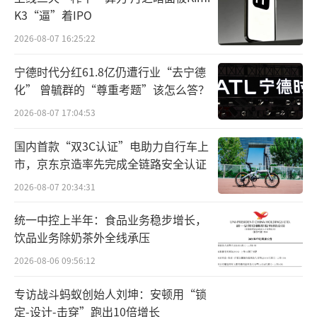
大品牌分别为苹果、vivo、OPPO、荣耀和小
K3“逼”着IPO
米，其中仅有苹果实现了1%的同比增长。不
2026-08-07 16:25:22
过，手机厂商之间的份额差距不大，这也意味
着中国市场竞争激烈且胶着。
宁德时代分红61.8亿仍遭行业“去宁德
化” 曾毓群的“尊重考题”该怎么答？
作为主营业务，销量下滑对手机厂商们的
2026-08-07 17:04:53
影响是巨大的。以小米为例，财报显示2023年
国内首款“双3C认证”电助力自行车上
小米智能手机收入1575亿元，同比2022年下降
市，京东京造率先完成全链路安全认证
5.8%，从而导致集团整体营收同比下降3.2%。
2026-08-07 20:34:31
（详情见：雷军熬过黑夜，寄望小米SU7成为
及时雨）
统一中控上半年：食品业务稳步增长，
饮品业务除奶茶外全线承压
2026-08-06 09:56:12
专访战斗蚂蚁创始人刘坤：安顿用“锁
定-设计-击穿”跑出10倍增长