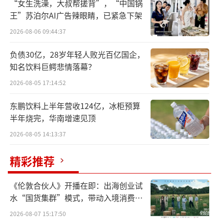
“女生洗澡，大叔帮搓背”，“中国锅
王”苏泊尔AI广告辣眼睛，已紧急下架
2026-08-06 09:44:37
负债30亿，28岁年轻人败光百亿国企，
知名饮料巨鳄悲情落幕？
2026-08-05 17:14:52
东鹏饮料上半年营收124亿，冰柜预算
半年烧完，华南增速见顶
2026-08-05 14:13:37
虽然目前市调机构对2024年的手机市场大
精彩推荐
盘表示乐观，但手机厂商们正面临同一个问
题：下一个增长点在哪里？
《伦敦合伙人》开播在即：出海创业试
水“国货集群”模式，带动入境消费反
全球主要市场萎缩，国产手机销量下滑
向种草
2026-08-07 15:17:50