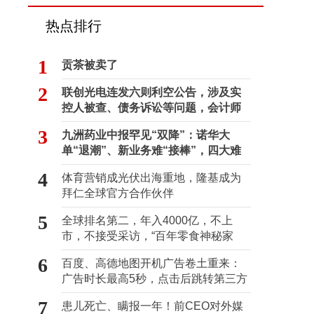
热点排行
1
贡茶被卖了
2
联创光电连发六则利空公告，涉及实
控人被查、债务诉讼等问题，会计师
事务所曾出具“保留意见”
3
九洲药业中报罕见“双降”：诺华大
单“退潮”、新业务难“接棒”，四大难
关待闯
4
体育营销成光伏出海重地，隆基成为
拜仁全球官方合作伙伴
5
全球排名第二，年入4000亿，不上
市，不接受采访，“百年零食神秘家
族”浮出水面？
6
百度、高德地图开机广告卷土重来：
广告时长最高5秒，点击后跳转第三方
7
患儿死亡、瞒报一年！前CEO对外媒