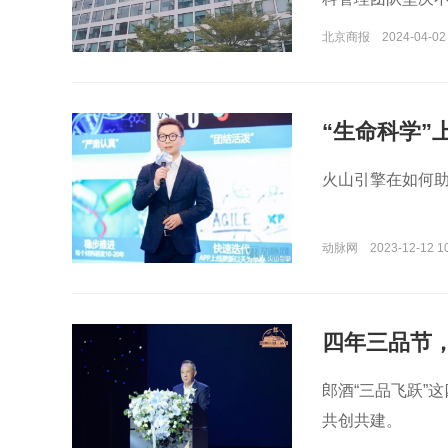
北京商报
2024-04-02
“生命科学”
火山引擎在如何助
动脉网
2023-12-12 1
四年三品节
郎酒“三品飞跃”
共创共建。