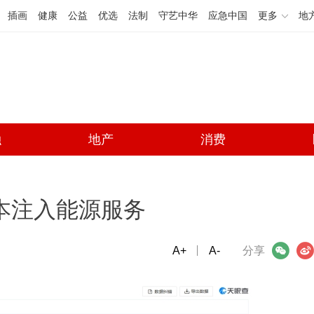
插画
健康
公益
优选
法制
守艺中华
应急中国
更多
地
融
地产
消费
资本注入能源服务
A+
微信
A-
微博
分享