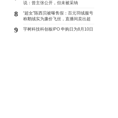
说：曾主张公开，但未被采纳
8
“超女”陈西贝被曝售假：百元羽绒服号
称鹅绒实为廉价飞丝，直播间卖出超
百万元
9
宇树科技科创板IPO 申购日为8月10日