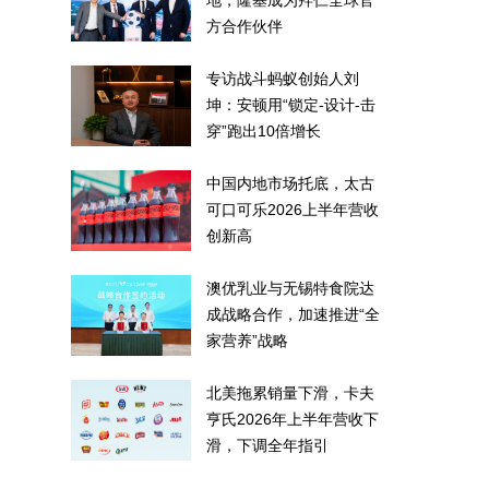
地，隆基成为拜仁全球官
方合作伙伴
专访战斗蚂蚁创始人刘
坤：安顿用“锁定-设计-击
穿”跑出10倍增长
中国内地市场托底，太古
可口可乐2026上半年营收
创新高
澳优乳业与无锡特食院达
成战略合作，加速推进“全
家营养”战略
北美拖累销量下滑，卡夫
亨氏2026年上半年营收下
滑，下调全年指引