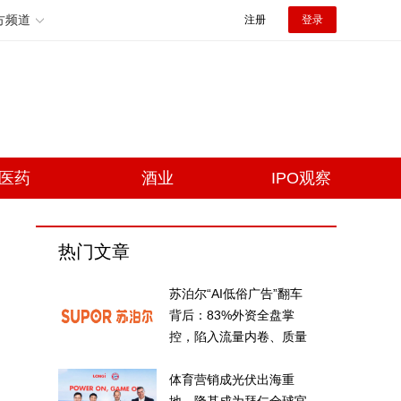
方频道
注册
登录
医药
酒业
IPO观察
热门文章
苏泊尔“AI低俗广告”翻车
背后：83%外资全盘掌
控，陷入流量内卷、质量
频发的负循环
体育营销成光伏出海重