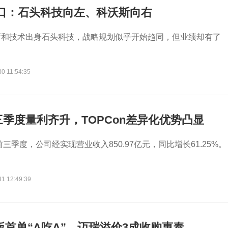
叉口：石头科技向左、科沃斯向右
斯和技术出身石头科技，战略规划似乎开始趋同，但业绩却有了
0 11:54:35
季度量利齐升，TOPCon差异化优势凸显
前三季度，公司经实现营业收入850.97亿元，同比增长61.25%。
31 12:49:39
创板首单“A吃A”，迈瑞溢价3成收购惠泰