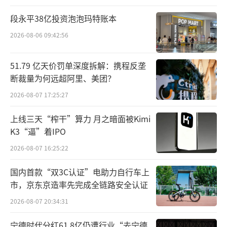
陈少杰落网后，给斗鱼带来了不小的余波
段永平38亿投资泡泡玛特账本
影响，尤其是以头部主播的动荡和流失最为显
2026-08-06 09:42:56
著。近几个月一大批斗鱼头部主播暂停了直
播，而后仅有部分主播宣布复播。此外，还有
51.79 亿天价罚单深度拆解：携程反垄
多名斗鱼头部主播“出走”其他平台。
断裁量为何远超阿里、美团？
2026-08-07 17:25:27
相比其他主播，“一条小团团”显然更受
关注。原因无他，只是因为在众多头部主播
上线三天“榨干”算力 月之暗面被Kimi
K3“逼”着IPO
中“一条小团团”的结果最“惨”。
2026-08-07 16:25:22
国内首款“双3C认证”电助力自行车上
市，京东京造率先完成全链路安全认证
2026-08-07 20:34:31
宁德时代分红61.8亿仍遭行业“去宁德