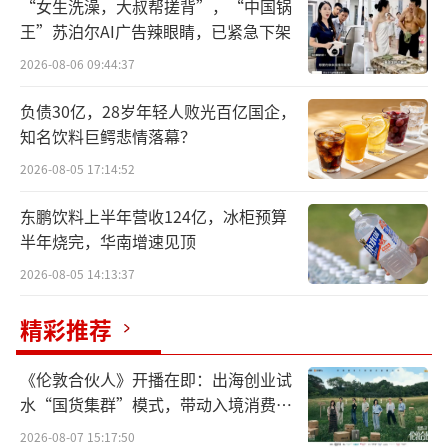
“女生洗澡，大叔帮搓背”，“中国锅
与“结果”随之而来的，是整个事件的脉
王”苏泊尔AI广告辣眼睛，已紧急下架
络与核心变得愈加清晰。
2026-08-06 09:44:37
负债30亿，28岁年轻人败光百亿国企，
从陈少杰失联开始，到陈少杰被捕，再到
知名饮料巨鳄悲情落幕？
斗鱼各大头部主播相继停播、消失，以及部分
2026-08-05 17:14:52
主播的落网，隐藏在这个直播平台深处的那
个“赌场”，终于暴露在了大众面前。
东鹏饮料上半年营收124亿，冰柜预算
半年烧完，华南增速见顶
毫无疑问，在本身经营乏力的基础上，一
2026-08-05 14:13:37
系列事件的发生，正让斗鱼走向深渊。
精彩推荐
头部主播、四散而逃
《伦敦合伙人》开播在即：出海创业试
创始人兼CEO被捕，这对于任何一家企业
水“国货集群”模式，带动入境消费反
来说都是致命一击。
向种草
2026-08-07 15:17:50