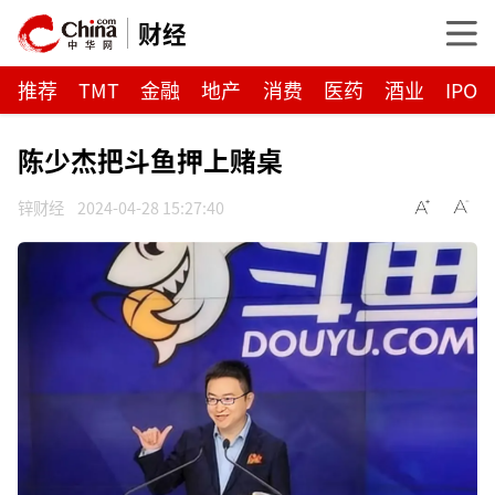
财经
推荐
TMT
金融
地产
消费
医药
酒业
IPO
陈少杰把斗鱼押上赌桌
锌财经
2024-04-28 15:27:40