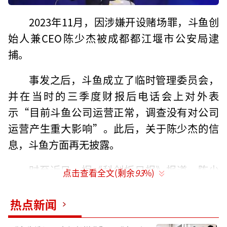
2023年11月，因涉嫌开设赌场罪，斗鱼创
始人兼CEO陈少杰被成都都江堰市公安局逮
捕。
事发之后，斗鱼成立了临时管理委员会，
并在当时的三季度财报后电话会上对外表
示“目前斗鱼公司运营正常，调查没有对公司
运营产生重大影响”。此后，关于陈少杰的信
息，斗鱼方面再无披露。
时至近日，据《科创板日报》报道，陈少
点击查看全文(剩余
93
%)
杰目前已取保候审。有法律人士根据其案件情
节推算，陈少杰的具体量刑可能在5年-7年之
热点新闻
间。