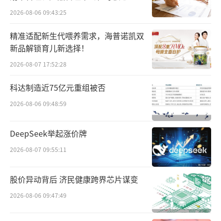
点”
导航语音包之一。
2026-08-06 09:43:25
然而在陈少杰事发一个月后，“一条小团
精准适配新生代喂养需求，海普诺凯双
新品解锁育儿新选择！
团”的微博便开始停更，到今年1月27日，“一
2026-08-07 17:52:28
条小团团”又在斗鱼鱼吧发动态宣布了停播，
此后便再无音讯。
科达制造近75亿元重组被否
2026-08-06 09:48:59
直到近日，陈少杰取保候审的消息传出
后，隔日便有媒体报道“一条小团团”相关情
DeepSeek举起涨价牌
况。
2026-08-07 09:55:11
据悉，目前“一条小团团”已经确认被
捕。具体原因也是因涉嫌大额赌博，且与陈少
股价异动背后 济民健康跨界芯片谋变
杰案有关。对此有律师表示，“一条小团
2026-08-06 09:47:49
团”作为斗鱼平台主播，与涉赌案存在关联，