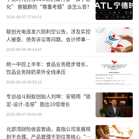
化” 曾毓群的“尊重考题”该怎么答？
2026-08-07 17:04:53
联创光电连发六则利空公告，涉及实控
人被查、债务诉讼等问题，会计师事务
所曾出具“保留意见”
2026-08-06 09:43:47
图：一条小团团
统一中控上半年：食品业务稳步增长，
作为当红主播，“一条小团团”商业价值
饮品业务除奶茶外全线承压
非常高。在2019年5月的斗鱼礼物流水收入排行
2026-08-06 09:56:12
榜中，“一条小团团”拿到了539万元的礼物收
专访战斗蚂蚁创始人刘坤：安顿用“锁
入，这个收入仅次于当时的榜单“一哥”旭旭
定-设计-击穿”跑出10倍增长
宝宝，超越了PDD。
2026-08-07 09:41:09
此外，“一条小团团”录制的高德语音包
北部湾财险收监管函，直指公司发展规
用户量已经超千万，是最高德地图中受欢迎的
划不合理、产品管理不到位等核心“痛