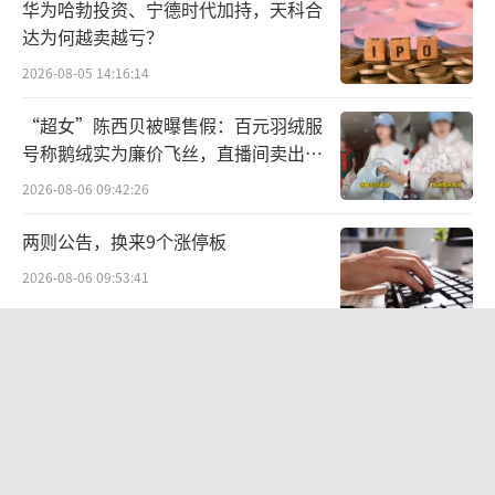
华为哈勃投资、宁德时代加持，天科合
罪名可能是赌博罪或开设赌场罪，刑期在3-5年
达为何越卖越亏？
之间。
2026-08-05 14:16:14
值得注意的是，“一条小团团”并不是唯
“超女”陈西贝被曝售假：百元羽绒服
一一个涉嫌违法的网络主播。
号称鹅绒实为廉价飞丝，直播间卖出超
百万元
2026-08-06 09:42:26
自陈少杰被捕之后，已经有多名斗鱼平台
的顶级主播因为各种原因消失在了公众视野
两则公告，换来9个涨停板
中。比如被誉为“炉石一哥”的主播“狗
2026-08-06 09:53:41
贼”，同样被传涉案，其直播间自去年11月起
至今未恢复直播。
江小白起诉东方甄选案结果公布：构成
商业诋毁，赔偿30万元
之所以说“一条小团团”最“惨”，是因
2026-08-03 16:34:22
为同为斗鱼头部主播，诸如“PDD”、“大司
百度、高德地图开机广告卷土重来：广
马”等知名游戏主播，虽然早已处于停播失联
告时长最高5秒，点击后跳转第三方