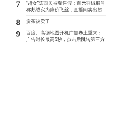
7
“超女”陈西贝被曝售假：百元羽绒服号
称鹅绒实为廉价飞丝，直播间卖出超
百万元
8
贡茶被卖了
9
百度、高德地图开机广告卷土重来：
广告时长最高5秒，点击后跳转第三方