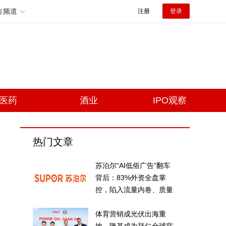
方频道
注册
登录
医药
酒业
IPO观察
热门文章
苏泊尔“AI低俗广告”翻车
背后：83%外资全盘掌
控，陷入流量内卷、质量
频发的负循环
体育营销成光伏出海重