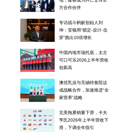
地，隆基成为拜仁全球官
方合作伙伴
专访战斗蚂蚁创始人刘
坤：安顿用“锁定-设计-击
穿”跑出10倍增长
中国内地市场托底，太古
可口可乐2026上半年营收
创新高
澳优乳业与无锡特食院达
成战略合作，加速推进“全
家营养”战略
北美拖累销量下滑，卡夫
亨氏2026年上半年营收下
滑，下调全年指引