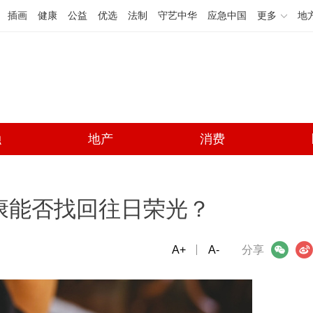
插画
健康
公益
优选
法制
守艺中华
应急中国
更多
地
融
地产
消费
康能否找回往日荣光？
A+
微信
A-
微博
分享