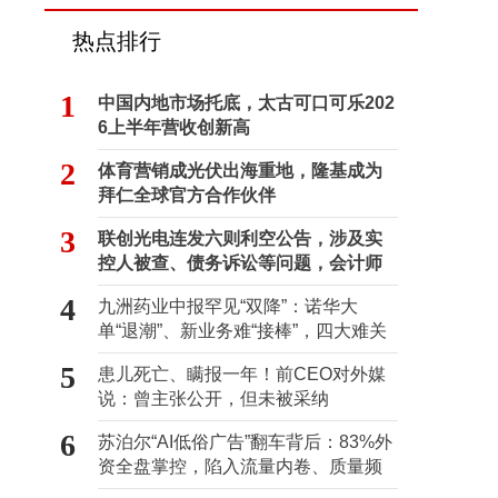
热点排行
1
中国内地市场托底，太古可口可乐202
6上半年营收创新高
2
体育营销成光伏出海重地，隆基成为
拜仁全球官方合作伙伴
3
联创光电连发六则利空公告，涉及实
控人被查、债务诉讼等问题，会计师
事务所曾出具“保留意见”
4
九洲药业中报罕见“双降”：诺华大
单“退潮”、新业务难“接棒”，四大难关
待闯
5
患儿死亡、瞒报一年！前CEO对外媒
说：曾主张公开，但未被采纳
6
苏泊尔“AI低俗广告”翻车背后：83%外
资全盘掌控，陷入流量内卷、质量频
发的负循环