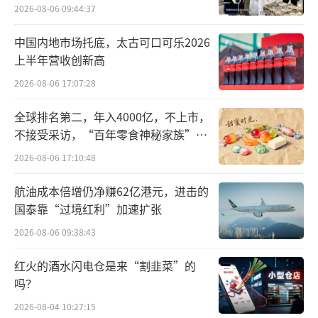
2026-08-06 09:44:37
中国内地市场托底，太古可口可乐2026
上半年营收创新高
2026-08-06 17:07:28
全球排名第二，年入4000亿，不上市，
工业和信息化部科技司科技发展处处长王正
不接受采访，“百年零食神秘家族”浮
出水面？
2026-08-06 17:10:48
王正处长指出，工业和信息化部积极贯彻
党中央国务院的决策部署，抢抓新一代信息技
航油成本倍增仍净赚62亿港元，进击的
术发展机遇，在元宇宙领域通过政策顶层谋
国泰靠“过境红利”加速扩张
划、推动产业创新、夯实标准基础、培育产业
2026-08-06 09:38:43
生态等多方面工作，全面推动元宇宙产业的发
红火的酒水闪电仓是来“割韭菜”的
展。同时，工信部还提出了坚持创新驱动、完
吗？
善发展环境、拓展应用场景、坚持安全为要等
2026-08-04 10:27:15