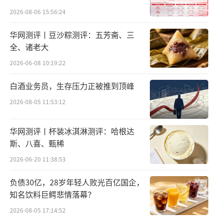
尤靖处长指出，北京市高度重视以元宇宙
路径
2026-08-06 15:56:24
为核心的互联网3.0产业发展，2023年3月印发
华网测评丨豆沙粽测评：五芳斋、三
了《关于推动北京互联网3.0产业创新发展的工
全、诸老大
作方案（2023—2025年）》，成立了国内首家
2026-06-08 10:19:22
数字人产业基地，2024年4月印发了《北京市加
快建设信息软件产业创新发展高地行动方
白酒业务员，生存压力正被推到顶峰
案》，明确发展互联网3.0即元宇宙新业态，推
2026-08-05 11:53:12
动数字技术互联互通，建立数字人服务平台，
鼓励利用元宇宙技术提升商圈、景点、博物
华网测评丨杯装冰淇淋测评：哈根达
斯、八喜、甄稀
馆、体育场所、工业遗址等线下场所服务体
验。市经信局将积极发挥政府对元宇宙产业发
2026-06-20 11:38:53
展的引导作用，通过支持大赛推动并挖掘一批
负债30亿，28岁年轻人败光百亿国企，
在元宇宙领域具备坚实技术基础、优秀团队构
知名饮料巨鳄悲情落幕？
成、广阔市场前景及创新商业模式的高成长潜
2026-08-05 17:14:52