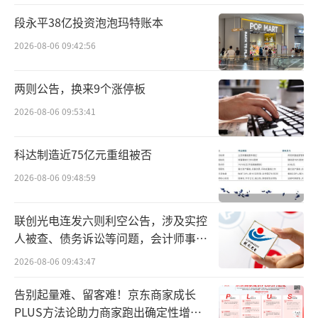
建议，旨在通过创客中国大赛等平台，发掘和
段永平38亿投资泡泡玛特账本
培育更多具备创新创业能力的优秀企业，推动
2026-08-06 09:42:56
元宇宙产业持续健康发展。
两则公告，换来9个涨停板
2026-08-06 09:53:41
科达制造近75亿元重组被否
2026-08-06 09:48:59
联创光电连发六则利空公告，涉及实控
人被查、债务诉讼等问题，会计师事务
所曾出具“保留意见”
2026-08-06 09:43:47
北京市经济和信息化局信息化与软件服务业处处长尤靖
告别起量难、留客难！京东商家成长
PLUS方法论助力商家跑出确定性增长