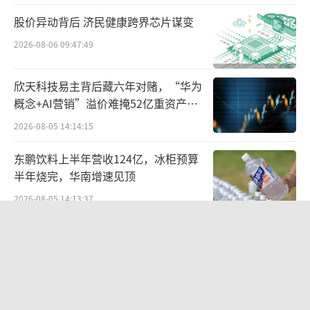
力企业，提供落地开放场景，策划元宇宙创新
股价异动背后 济民健康跨界芯片谋变
产品体验季等活动，带动元宇宙数字消费新业
2026-08-06 09:47:49
态。
欣天科技易主背后藏六年对赌，“华为
概念+AI营销”溢价难掩52亿重资产考
验
2026-08-05 14:14:15
东鹏饮料上半年营收124亿，冰柜预算
半年烧完，华南增速见顶
2026-08-05 14:13:37
北部湾财险收监管函，直指公司发展规
划不合理、产品管理不到位等核心“痛
点”
2026-08-06 09:43:25
石景山园管委会二级调研员于海春
“超女”陈西贝被曝售假：百元羽绒服