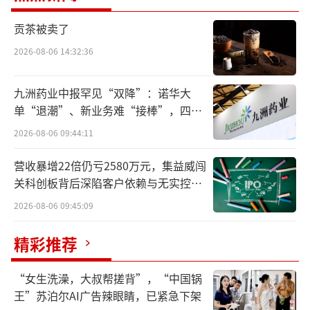
新发展工作委员会、中关村石景山园管委会、
北京首钢建设投资有限公司承办。
贡茶被卖了
2026-08-06 14:32:36
据悉，大赛的举办，旨在营造创新创业氛
围，带动、发掘一批元宇宙领域技术基础、团
九洲药业中报罕见“双降”：诺华大
队构成、市场前景、商业模式等方面具有发展
单“退潮”、新业务难“接棒”，四大
难关待闯
潜力的高成长企业，通过资金、产业、市场、
2026-08-06 09:44:11
技术等方面的精准资源匹配，实现“以赛促产,
营收暴增22倍仍亏2580万元，集益威闯
以赛赋能”的目标，助推元宇宙经济高质量发
关科创板背后深陷客户依赖与无实控人
展，加快形成新质生产力。
困局
2026-08-06 09:45:09
精彩推荐
“女生洗澡，大叔帮搓背”，“中国锅
王”苏泊尔AI广告辣眼睛，已紧急下架