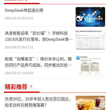
DeepSeek举起涨价牌
2026-08-07 09:55:11
具身智能迎来“定价锚”！宇树科技
150.8元发行价落地，获DeepSeek等豪
华战配加持
2026-08-07 09:57:12
粉笔“自曝家丑”：降价并非让利，模
仿同行产品弄巧成拙，同步推出历史学
员退费方案
2026-08-07 13:40:29
精彩推荐
负债30亿，28岁年轻人败光百亿国企，
知名饮料巨鳄悲情落幕？