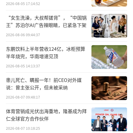
2026-08-05 17:14:52
“女生洗澡，大叔帮搓背”，“中国锅
王”苏泊尔AI广告辣眼睛，已紧急下架
2026-08-06 09:44:37
东鹏饮料上半年营收124亿，冰柜预算
半年烧完，华南增速见顶
Big pharma顶“半边天”，Biopharma
2026-08-05 14:13:37
初露锋芒
患儿死亡、瞒报一年！前CEO对外媒
说：曾主张公开，但未被采纳
“2023中国创新药上市公司价值引领TOP1
5”揭示出，就创新药上市、新开注册性临床管
2026-08-07 09:48:17
线、创新药NDA申请三大维度构成的“新药研
体育营销成光伏出海重地，隆基成为拜
发基本面”而言，中国创新药已然形成Big pha
仁全球官方合作伙伴
rma和Biopharma并立的产业格局。
2026-08-07 10:18:25