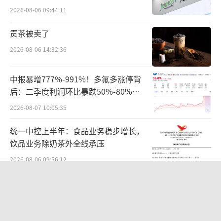
信达生物和贝达生物各有2款创新药上市，
难关待闯
2026-08-06 09:44:11
这一成绩超越了一众Big pharma，并列第二。
贡茶被卖了
2023年，信达生物的托莱西单抗注射液
2026-08-06 14:32:36
（信必乐）和与驯鹿生物共同开发及商业化的
细胞免疫治疗产品伊基奥仑赛注射液（福可
中报暴增777%-991%！多氟多涨停背
苏）获批上市，前者用于治疗原发性高胆固醇
后：二季度利润环比暴跌50%-80%，
血症和混合型血脂异常，这也是首个获批的中
是黄金坑还是陷阱？
2026-08-07 10:05:35
国原研抗PCSK9单抗药物；后者用于治疗复发
统一中控上半年：食品业务稳步增长，
难治多发性骨髓瘤成人患者，既往经过至少3线
饮品业务除奶茶外全线承压
治疗后进展（至少使用过一种蛋白酶体抑制剂
2026-08-06 09:56:12
及免疫调节剂）。
华为哈勃投资、宁德时代加持，天科合
贝达生物获批上市的2款药物则是甲磺酸贝
达为何越卖越亏？
福替尼胶囊（赛美纳）和伏罗尼布片（伏美
2026-08-05 14:16:14