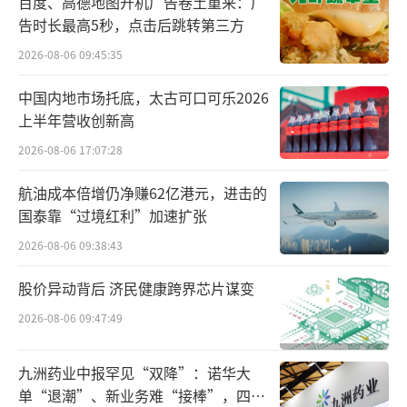
百度、高德地图开机广告卷土重来：广
告时长最高5秒，点击后跳转第三方
从新药上市情况来看，2023年，恒瑞医药3
2026-08-06 09:45:35
款创新药获批上市，居中国创新药上市公司之
中国内地市场托底，太古可口可乐2026
首。
上半年营收创新高
2026-08-06 17:07:28
这三款创新药分别是阿得贝利单抗注射液
（艾瑞利），用于联合卡铂和依托泊苷用于广
航油成本倍增仍净赚62亿港元，进击的
泛期小细胞肺癌一线治疗；奥特康唑胶囊（瑞
国泰靠“过境红利”加速扩张
必康），用于治疗重度外阴阴道假丝酵母菌病
2026-08-06 09:38:43
（VVC），这也是近20年中国首款VVC口服新
股价异动背后 济民健康跨界芯片谋变
药；磷酸瑞格列汀片（瑞泽唐），首个国产原
2026-08-06 09:47:49
研DPP-4抑制剂，用于改善成人2型糖尿病患者
的血糖控制。
九洲药业中报罕见“双降”：诺华大
单“退潮”、新业务难“接棒”，四大