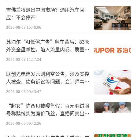
一方面，以恒瑞医药、翰森制药、中国生
雪佛兰将退出中国市场？通用汽车回
应：不会停产
物制药、石药集团、先声药业和复星医药6
家“老牌”药企为代表的Big pharma仍是中坚
2026-08-07 15:48:06
力量。
苏泊尔“AI低俗广告”翻车背后：83%
外资全盘掌控，陷入流量内卷、质量频
另一方面，信达生物、百济神州、康方生
发的负循环
2026-08-07 11:17:34
物、贝达生物等中国初代Biotech已然具备Bio
pharma的气量，在多个维度上比肩Big pharm
联创光电连发六则利空公告，涉及实控
人被查、债务诉讼等问题，会计师事务
a。
所曾出具“保留意见”
2026-08-06 09:43:47
“超女”陈西贝被曝售假：百元羽绒服
号称鹅绒实为廉价飞丝，直播间卖出超
百万元
2026-08-06 09:42:26