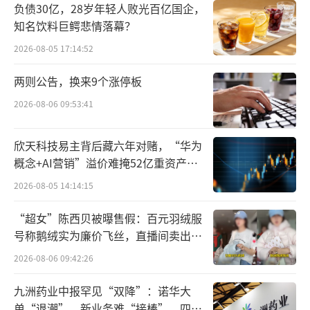
刚刚被雷军在3月底上市的小米SU7，也顺
负债30亿，28岁年轻人败光百亿国企，
知名饮料巨鳄悲情落幕？
势帮了黄仁勋一把。英伟达第一季度汽车业务
同比增长11%的一大助力，便得益于自动驾驶
2026-08-05 17:14:52
解决方案的推广。小米首款电动汽车SU7，搭
两则公告，换来9个涨停板
载有英伟达的DRIVE Orin车载计算系统。
2026-08-06 09:53:41
受益于愈发激烈的生成式AI环境，作为“A
欣天科技易主背后藏六年对赌，“华为
I军火商”的英伟达，给出了一个保持继续高增
概念+AI营销”溢价难掩52亿重资产考
长的第二季度财报展望，预计第二季度收入280
验
2026-08-05 14:14:15
亿美元，环比增长8%，同比107%，且2025财
年全年毛利率预计可以维持在70%左右。
“超女”陈西贝被曝售假：百元羽绒服
号称鹅绒实为廉价飞丝，直播间卖出超
受上述乐观因素影响，英伟达股价盘后大
百万元
2026-08-06 09:42:26
涨超6%，市值一夜涨约1400亿美元（约合101
九洲药业中报罕见“双降”：诺华大
41亿人民币）。
单“退潮”、新业务难“接棒”，四大