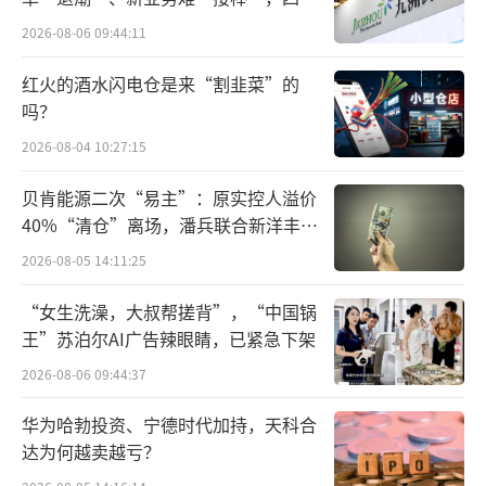
难关待闯
这还没完，黄仁勋从刺激股价上涨的工具
2026-08-06 09:44:11
箱中又掏出了新武器——拆股。财报发布当天，
红火的酒水闪电仓是来“割韭菜”的
英伟达宣布将进行1拆10的股票分割计划，该计
吗？
划将于6月7日生效。
2026-08-04 10:27:15
以盘后股价来看，英伟达已突破1000美
贝肯能源二次“易主”：原实控人溢价
元，过高股价无疑会提升投资者的交易门槛，
40%“清仓”离场，潘兵联合新洋丰、
宏科百世拟入主
且不利于保持活跃的交投水平。历史上，苹
2026-08-05 14:11:25
果、谷歌、亚马逊、特斯拉等公司，都曾选择
“女生洗澡，大叔帮搓背”，“中国锅
拆股以降低股价，并都在拆股后迎来了股价的
王”苏泊尔AI广告辣眼睛，已紧急下架
继续上涨。
2026-08-06 09:44:37
现在，黄仁勋也开始加入其中。
华为哈勃投资、宁德时代加持，天科合
达为何越卖越亏？
01