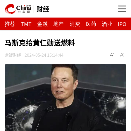
财经
推荐
TMT
金融
地产
消费
医药
酒业
IPO
马斯克给黄仁勋送燃料
盒饭财经
2024-05-24 15:14:44