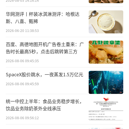
2026-08-05 14:16:14
英伟达无疑成了佐证生成式AI商业价值的
华网测评丨杯装冰淇淋测评：哈根达
最佳例证。
斯、八喜、甄稀
2026-06-20 11:38:53
在生成式AI到来前，2023财年第四季度，
英伟达数据中心出现环比下降趋势，当季收入
百度、高德地图开机广告卷土重来：广
告时长最高5秒，点击后跳转第三方
仅有36亿美元。
2026-08-06 09:45:35
在生成式AI到来后，作为英伟达新核心的
SpaceX股价跳水，一夜蒸发1.5万亿元
数据中心，趁着ChatGPT东风一跃而起，2024
2026-08-06 09:45:59
财年第一季度止跌回升，收入环比增长至43亿
美元。此后一路走高，在2024财年第二季度便
统一中控上半年：食品业务稳步增长，
突破百亿美元。至2025财年一季度，数据中心
饮品业务除奶茶外全线承压
季度收入首次突破200亿美元。
2026-08-06 09:56:12