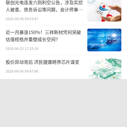
联创光电连发六则利空公告，涉及实控
人被查、债务诉讼等问题，会计师事务
所曾出具“保留意见”
2026-08-06 09:43:47
近一月暴涨150%！三祥新材凭何突破
估值桎梏并重塑成长空间？
2026-06-25 17:25:19
耀眼的数据中心业务，也稍稍遮蔽了英伟
达其他业务的不佳表现：第一季度，游戏收入2
股价异动背后 济民健康跨界芯片谋变
6亿美元，环比下降8%，同比增长18%；专业
2026-08-06 09:47:49
可视化收入4.27亿美元，环比下降8%，同比增
长45%。
航油成本倍增仍净赚62亿港元，进击的
国泰靠“过境红利”加速扩张
仅有汽车业务实现了环比和同比的双增
2026-08-06 09:38:43
长。第一季度，英伟达汽车业务收入3.29亿美
白酒业务员，生存压力正被推到顶峰
元，环比增长17%，同比增长11%。
2026-08-05 11:53:12