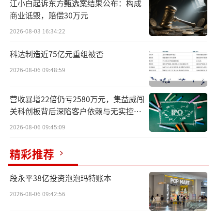
江小白起诉东方甄选案结果公布：构成
收入占比达87%的数据中心的增长背后，
商业诋毁，赔偿30万元
得益于英伟达各类客户的增加，尤其是企业和
2026-08-03 16:34:22
消费互联网公司，贡献了英伟达数据中心收入
科达制造近75亿元重组被否
的45%左右。
2026-08-06 09:48:59
黄仁勋特意点出了来自特斯拉的帮助。目
前，为训练AI集群，特斯拉已经购入了35000个
营收暴增22倍仍亏2580万元，集益威闯
H100 GPU，这些算力资源正在被马斯克用于推
关科创板背后深陷客户依赖与无实控人
困局
进自动驾驶系统FSD V12版本的更新迭代。
2026-08-06 09:45:09
扎克伯格的Meta，则成为消费互联网公司
精彩推荐
的代表，4月份对外亮相的最新一代开源大模型
段永平38亿投资泡泡玛特账本
Llama 3，便是在24000个英伟达H100 GPU集
2026-08-06 09:42:56
群上训练而来。