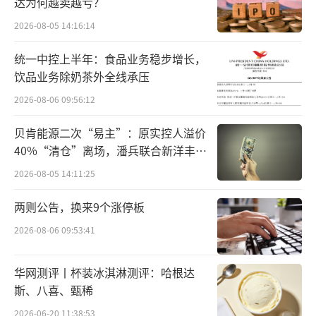
人叶恒担任电商C端产品1号位。
达为何越卖越亏？
2026-08-05 14:16:14
今年是小红书第二次参与618，但是是电商
新团队的首次大考。懂电商的人到位了，真金
统一中控上半年：食品业务稳步增长，
饮品业务除奶茶外全线承压
白银的资源投入了，买手电商能不能行就看今
2026-08-06 09:56:12
年的618了。
贝肯能源二次“易主”：原实控人溢价
国内家居设计品牌吱音的创始人Lily，最近
40%“清仓”离场，潘兵联合新洋丰、
每天晚上都穿梭于天猫和小红书的直播间，直
宏科百世拟入主
2026-08-05 14:11:25
播往往持续到深夜12点，吱音的小红书直播间
经常出现在品牌榜第一名的位置。
两则公告，换来9个涨停板
2026-08-06 09:53:41
吱音品牌创立11年，最早从淘宝开始做线
上渠道。为了突破圈层触达更精准的人群，吱
华网测评丨杯装冰淇淋测评：哈根达
音从2021年持续在小红书发布笔记，2023年小
斯、八喜、甄稀
红书开始押注「买手电商，」吱音才正式通过
2026-06-20 11:38:53