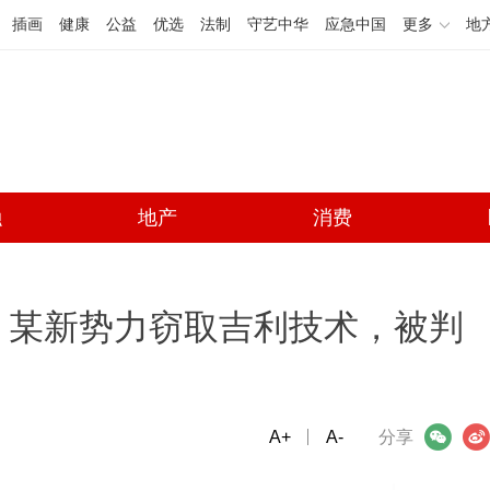
插画
健康
公益
优选
法制
守艺中华
应急中国
更多
地
融
地产
消费
！某新势力窃取吉利技术，被判
A+
微信
A-
微博
分享