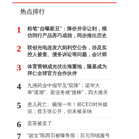
热点排行
1
粉笔“自曝家丑”：降价并非让利，模
仿同行产品弄巧成拙，同步推出历史
学员退费方案
2
联创光电连发六则利空公告，涉及实
控人被查、债务诉讼等问题，会计师
事务所曾出具“保留意见”
3
体育营销成光伏出海重地，隆基成为
拜仁全球官方合作伙伴
4
九洲药业中报罕见“双降”：诺华大
单“退潮”、新业务难“接棒”，四大难关
待闯
5
患儿死亡、瞒报一年！前CEO对外媒
说：曾主张公开，但未被采纳
6
贡茶被卖了
7
“超女”陈西贝被曝售假：百元羽绒服号