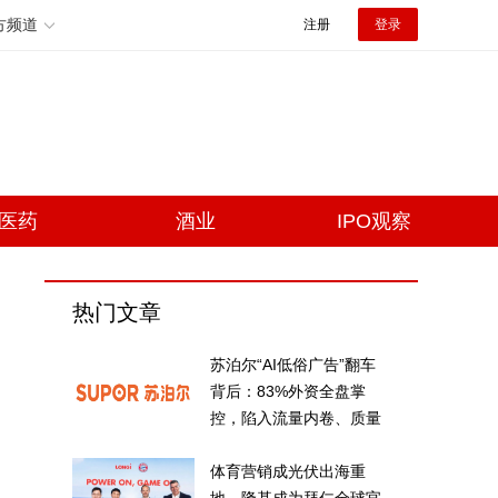
方频道
注册
登录
医药
酒业
IPO观察
热门文章
苏泊尔“AI低俗广告”翻车
背后：83%外资全盘掌
控，陷入流量内卷、质量
频发的负循环
体育营销成光伏出海重