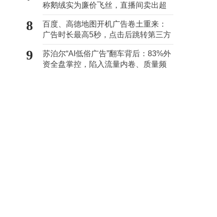
称鹅绒实为廉价飞丝，直播间卖出超
百万元
8
百度、高德地图开机广告卷土重来：
广告时长最高5秒，点击后跳转第三方
9
苏泊尔“AI低俗广告”翻车背后：83%外
资全盘掌控，陷入流量内卷、质量频
发的负循环