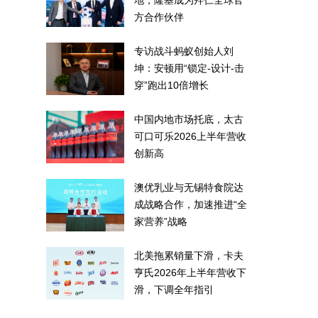
地，隆基成为拜仁全球官
方合作伙伴
专访战斗蚂蚁创始人刘
坤：安顿用“锁定-设计-击
穿”跑出10倍增长
中国内地市场托底，太古
可口可乐2026上半年营收
创新高
澳优乳业与无锡特食院达
成战略合作，加速推进“全
家营养”战略
北美拖累销量下滑，卡夫
亨氏2026年上半年营收下
滑，下调全年指引