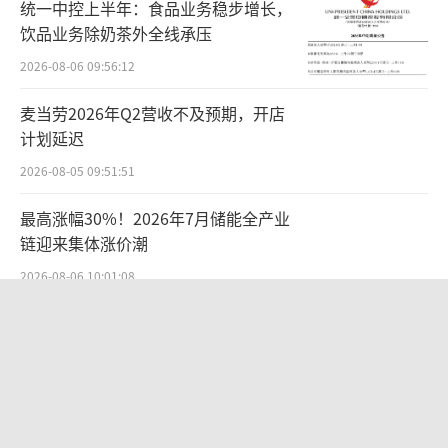
统一中控上半年：食品业务稳步增长，
“1688严选”汇集着由平台精选出品质白
饮品业务除奶茶外全线承压
牌和大牌平替，让消费者形成了“平替”的用
2026-08-06 09:56:12
户心智。此举动使消费者更易接受在1688购
麦当劳2026年Q2营收不及预期，开店
物，甚至主动下载1688。例如，2024年以来，
计划延迟
1688多次超过抖音，成为苹果应用商店下载榜
2026-08-05 09:51:51
一。
最高涨幅30%！2026年7月储能全产业
余涌也曾公开表示，1688会以小B客户为
链迎来集体涨价潮
主，且未来B与C的界限会越来越模糊。
2026-08-06 10:01:08
小B和C端用户的进入，使1688平台线上交
国家工信安全中心发布Office Agent报
告，百度文库综合排名第一
易体验差的问题凸显出来。原来做B2大B业务
2026-08-05 15:05:15
的1688，更像是一个撮合交易的平台，主要交
易在线下进行。然而，小B和C端更多是在线上
至纯科技因累计多确认4.17亿利润，遭