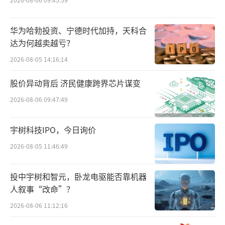
豆瓣专门成立了“1688源头工厂挖掘机”小
组，成员超过4万。数据显示，2023年1688新
华为哈勃投资、宁德时代加持，天科合
增用户中，Z世代和新中产总占比达到九成。
达为何越卖越亏？
Z世代消费更加理性，不再为品牌溢价买
2026-08-05 14:16:14
单。因此，他们挖掘到了品牌源头工厂的聚集
股价异动背后 济民健康跨界芯片谋变
地1688。1688拥有山姆、ZARA、无印良品等
2026-08-06 09:47:49
品牌的代工厂，同工同料同产线，但价格却是
品牌的十分之一，满足了Z世代对“质价比”的
宇树科技IPO，今日询价
需求。而与消费需求契合的趋势，这也是1688
2026-08-05 11:46:49
的机会所在。
投中宇树和智元，卧龙电驱能否靠机器
2022年，1688推出的“1688严选”与“行
人叙事“改命”？
业选”。这个开在淘宝的店铺，让1688开始走
2026-08-06 11:12:16
向了前台，被消费者熟悉。