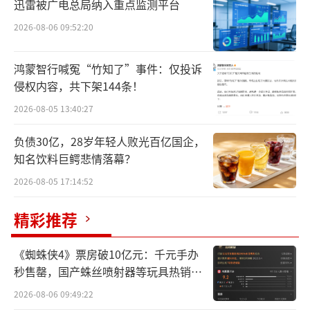
迅雷被广电总局纳入重点监测平台
一。
2026-08-06 09:52:20
1688源头工厂的产品，满足了消费者对价
鸿蒙智行喊冤“竹知了”事件：仅投诉
格与品质的双重需求，吸引了大批的年轻用
侵权内容，共下架144条！
户。据1688平台数据显示，平台中25至30岁的
2026-08-05 13:40:27
用户占比48.8%，30至35岁占比44.9%。
负债30亿，28岁年轻人败光百亿国企，
平台新增用户可分为两类：小B端与C端。
知名饮料巨鳄悲情落幕？
前者包括小红书博主、抖音主播、淘宝卖家、
2026-08-05 17:14:52
线下摆摊等轻创业者，后者则被1688的“批发
价”吸引而来。
精彩推荐
由于小B客户增速更高，且其中代表着未来
《蜘蛛侠4》票房破10亿元：千元手办
秒售罄，国产蛛丝喷射器等玩具热销海
的年轻人居多。早在2022年，1688内部就决定
外
优先服务作为“先进用户”的小B。对此，余涌
2026-08-06 09:49:22