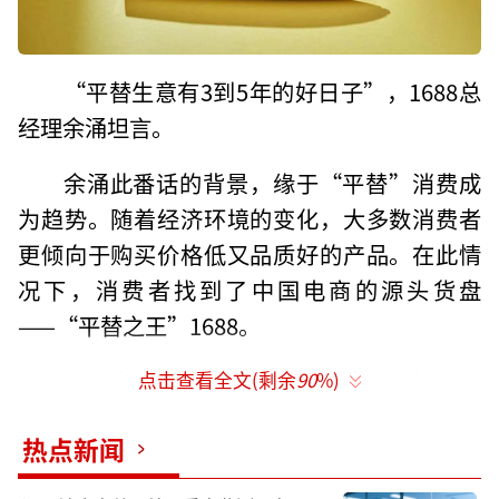
“平替生意有3到5年的好日子”，1688总
经理余涌坦言。
余涌此番话的背景，缘于“平替”消费成
为趋势。随着经济环境的变化，大多数消费者
更倾向于购买价格低又品质好的产品。在此情
况下，消费者找到了中国电商的源头货盘
——“平替之王”1688。
1688在1999年与阿里一同诞生，专注于国
点击查看全文(剩余
90
%)
内的批发贸易，主要做B2B业务。数据显示，
热点新闻
全国大小工厂约600多万，入驻1688平台的工
厂数约为60万，占中国工厂总数量的十分之