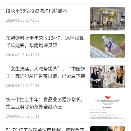
道歉，距离6月7日那次，只隔个把月的时间。
段永平38亿投资泡泡玛特账本
但这并不妨碍俞敏洪闷声发大财。就在这一轮
轮风波前不久，6月19日下午，东方甄选在北京
2026-08-06 09:42:56
召开自营新品发布会，上新了7款夏季自营产
东鹏饮料上半年营收124亿，冰柜预算
品。
半年烧完，华南增速见顶
尤为引人注意的，是饮用水这个品类。要
2026-08-05 14:13:37
知道，东方甄选此前卖的都是其他企业的饮用
“女生洗澡，大叔帮搓背”，“中国锅
水，这次竟然亲自下场做起这门生意。据此，
王”苏泊尔AI广告辣眼睛，已紧急下架
有网友感叹道，俞敏洪杀到了中国首富钟睒睒
2026-08-06 09:44:37
的地盘了。
统一中控上半年：食品业务稳步增长，
饮品业务除奶茶外全线承压
2026-08-06 09:56:12
51.79 亿天价罚单深度拆解：携程反垄