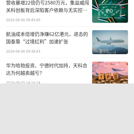
营收暴增22倍仍亏2580万元，集益威闯
过，跟其他自营品一样，东方甄选的矿泉水，
关科创板背后深陷客户依赖与无实控人
也是有代工厂的。这家代工厂为吉林森工集团
困局
2026-08-06 09:45:09
泉阳泉饮品有限公司，母公司为吉林泉阳泉股
航油成本倍增仍净赚62亿港元，进击的
份有限公司，国内A股第一家卖矿泉水的上市公
国泰靠“过境红利”加速扩张
司。
2026-08-06 09:38:43
华为哈勃投资、宁德时代加持，天科合
达为何越卖越亏？
2026-08-05 14:16:14
“超女”陈西贝被曝售假：百元羽绒服
号称鹅绒实为廉价飞丝，直播间卖出超
百万元
2026-08-06 09:42:26
九洲药业中报罕见“双降”：诺华大