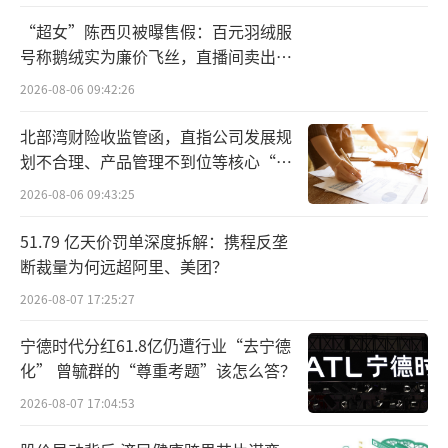
游艇上一片混乱，乘客被困在船舱内，跑
“超女”陈西贝被曝售假：百元羽绒服
到甲板上的乘客被卷入海中，一些人在慌乱中
号称鹅绒实为廉价飞丝，直播间卖出超
百万元
爬上救生艇。有船员发射了照明弹，附近的船
2026-08-06 09:42:26
只救起了数名乘客。
北部湾财险收监管函，直指公司发展规
划不合理、产品管理不到位等核心“痛
林奇的妻子巴卡雷斯是登上救生艇获救的
点”
2026-08-06 09:43:25
人之一。她告诉医生：“我和丈夫凌晨4点醒
来，我听到玻璃破碎的声音和救生艇的轰鸣
51.79 亿天价罚单深度拆解：携程反垄
声。”后来在一片混乱中，她被推上了救生
断裁量为何远超阿里、美团？
艇。
2026-08-07 17:25:27
宁德时代分红61.8亿仍遭行业“去宁德
西西里岛港口米拉佐附近别墅的监控，拍
化” 曾毓群的“尊重考题”该怎么答？
摄到了“贝叶斯号”沉没的画面。其中一段视
2026-08-07 17:04:53
频显示，“贝叶斯号”原本停靠在离岸约数百
米的外海海面上，随后狂风暴雨猛烈袭来，原