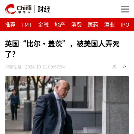
财经
推荐
TMT
金融
地产
消费
医药
酒业
IPO
英国“比尔·盖茨”，被美国人弄死
了？
华商韬略
2024-10-11 09:57:54