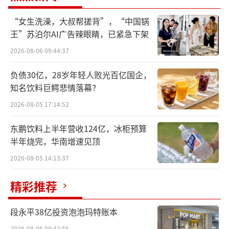
60秒，巨轮倾覆
“女生洗澡，大叔帮搓背”，“中国锅
王”苏泊尔AI广告辣眼睛，已紧急下架
历史性的胜诉后，迈克·林奇卸下电子脚
2026-08-06 09:44:37
镣，从旧金山飞回家乡。
负债30亿，28岁年轻人败光百亿国企，
知名饮料巨鳄悲情落幕？
他准备用一次游艇之旅，庆祝来之不易的
自由，并感谢在十年磨难期间支持他的亲人和
2026-08-05 17:14:52
战友。
东鹏饮料上半年营收124亿，冰柜预算
半年烧完，华南增速见顶
8月14日，他与妻子巴卡雷斯、两个女儿登
2026-08-05 14:13:37
上“贝叶斯号”豪华游艇。与他们一同享受这
次旅行的，还有摩根士丹利国际银行董事长乔
精彩推荐
纳森·布鲁默夫妇，以及代表林奇参加刑事审
判的美国辩护律师克里斯·莫维洛夫妇等人。
段永平38亿投资泡泡玛特账本
2026-08-06 09:42:56