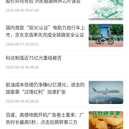
股价异动背后 济民健康跨界芯片谋变
本还亮着灯光的“贝叶斯号”一点点变暗，直
2026-08-06 09:47:49
至消失。
国内首款“双3C认证”电助力自行车上
目击游艇沉没的别墅主人说：“短短60
市，京东京造率先完成全链路安全认证
秒，这艘游艇就不见了。”
2026-08-07 20:34:31
“贝叶斯号”以18世纪数学家托马斯·贝
科达制造近75亿元重组被否
叶斯的名字命名，贝叶斯以其在概率论领域的
2026-08-06 09:48:59
研究闻名于世，这也是林奇主要的研究方向和
思想根基。
航油成本倍增仍净赚62亿港元，进击的
国泰靠“过境红利”加速扩张
林奇的这艘“贝叶斯号”始建于2008年，
2026-08-06 09:38:43
长56米，2020年刚完成翻修，可承载10名船员
百度、高德地图开机广告卷土重来：广
和12名乘客。在这次事故中，其船体几乎未受
告时长最高5秒，点击后跳转第三方
到伤害，沉船在50米左右深的海里。