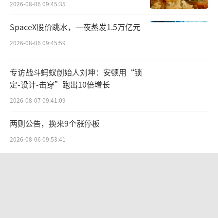
2026-08-06 09:45:35
船上22人，15人幸存，7人死亡。
SpaceX股价跳水，一夜蒸发1.5万亿元
此次事故中的7位遇难者，除了一位随船厨
2026-08-06 09:45:59
师，其余均与同一起美方指控的欺诈案息息相
关：乔纳森·布鲁默曾担任林奇公司审计委员
专访战斗蚂蚁创始人刘坤：安顿用“锁
定-设计-击穿”跑出10倍增长
会成员，是他提供了关键证词，帮助林奇脱
2026-08-07 09:41:09
罪；克里斯·莫维洛是代表林奇参加刑事审判
的美国辩护律师，也是本案胜诉的另一位关键
两则公告，换来9个涨停板
人物。
2026-08-06 09:53:41
莫维洛的妻子内达也与丈夫一同遇难，
华为哈勃投资、宁德时代加持，天科合
在“贝叶斯号”沉没的几小时前，她刚刚在社
达为何越卖越亏？
交媒体发布了一张落日的照片。
2026-08-05 14:16:14
这起沉船事故疑点重重，让专家们也感到