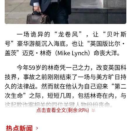
一场诡异的“龙卷风”，让“贝叶斯
号”豪华游艇沉入海底，也让“英国版比尔·
盖茨”迈克·林奇（Mike Lynch）命丧大洋。
今年59岁的林奇凭一己之力，改变英国科
技界，事故之前刚刚结束了一场与美方旷日持
久的法律战。然而就在他认为自己迎来“第二
次生命”之际，短短几周，包括林奇在内，与
这起欺诈案相关的四位关键人物纷纷丧命。
点击查看全文(剩余
95
%)
人们不禁怀疑：这究竟是巧合？还是阴
热点新闻
谋？