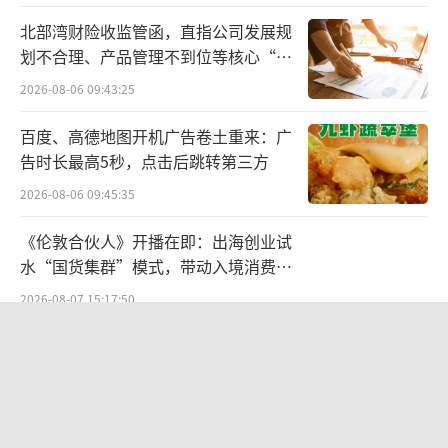
麻自动驾驶产品及解决方案的毛利率在从18.
北部湾财险收监管函，直指公司发展规
划不合理、产品管理不到位等核心“痛
6%增至21.4%的同时，整体毛利率却由36.1%
点”
2026-08-06 09:43:25
降至24.7%。
百度、高德地图开机广告卷土重来：广
黑芝麻方面在招股书中给出的原因是，这
告时长最高5秒，点击后跳转第三方
主要是由于自动驾驶产品及解决方案的收入贡
2026-08-06 09:45:35
献增加，当中涉及更多硬件部件，从而导致较
低毛利率。
《伦敦合伙人》开播在即：出海创业试
水“国货集群”模式，带动入境消费反
黑芝麻上市的一个大背景是在高阶辅助驾
向种草
2026-08-07 15:17:50
驶的认可度和接受度越来越高。根据其招股书
航油成本倍增仍净赚62亿港元，进击的
引用弗若斯特沙利文的资料，全球车规级SoC
国泰靠“过境红利”加速扩张
市场预计将由2023年的579亿元增长至2028年
2026-08-06 09:38:43
的2053亿元，期内复合年增长率为28.8%；基