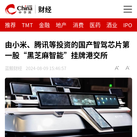
财经
推荐
TMT
金融
地产
消费
医药
酒业
IPO
由小米、腾讯等投资的国产智驾芯片第
一股“黑芝麻智能”挂牌港交所
蓝鲸财经
2024-08-09 15:46:57