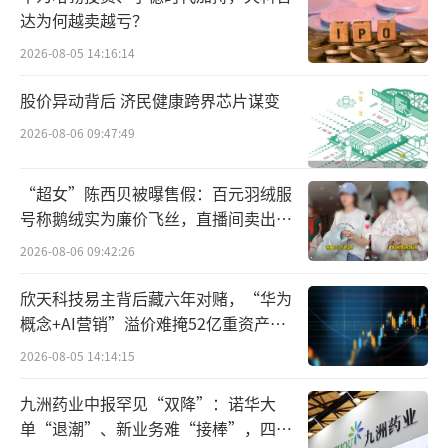
2021年-2024年前三个月，黑芝麻研发开支
达为何越卖越亏？
分别为5.95亿元、7.64亿元、13.63亿元、3.93
2026-08-05 14:16:14
亿元；与之相对的是，其销售成本也在持续上
股价异动背后 济民健康跨界芯片谋变
涨，分别为0.39亿元、1.17亿元、2.35亿元、1
074万元。黑芝麻表示公司将约80%的募集资金
2026-08-06 09:47:49
用于未来五年的研发。
“超女”陈西贝被曝售假：百元羽绒服
从细分业务来看，自动驾驶产品及解决方
号称鹅绒实为廉价飞丝，直播间卖出超
百万元
案和智能影像解决方案两大部分是黑芝麻主要
2026-08-06 09:42:26
的收入主要来源。其中，自动驾驶产品及解决
欣天科技易主背后藏六年对赌，“华为
方案划分为基于SoC的解决方案和基于算法的
概念+AI营销”溢价难掩52亿重资产考
解决方案两部分。2021年至2023年，黑芝麻自
验
2026-08-05 14:14:15
动驾驶产品及解决方案的收入分别为0.34亿
九洲药业中报罕见“双降”：诺华大
元、1.42亿元和2.76亿元，分别占同年总收入
单“退潮”、新业务难“接棒”，四大
的56.6%、86.0%及88.5%；同期，智能影像解