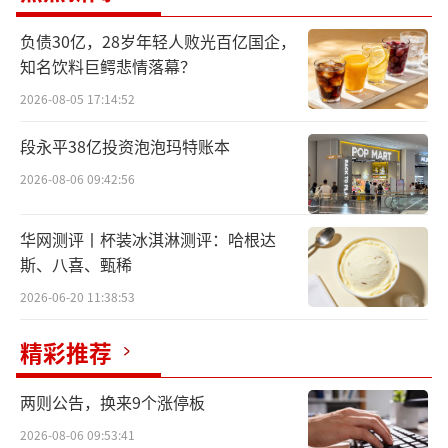
黑芝麻将自已定位为“车规级计算SoC及
负债30亿，28岁年轻人败光百亿国企，
基于SoC的智能汽车解决方案供应商”，据招
知名饮料巨鳄悲情落幕？
股书显示，2016年7月成立至今已先后完成10
2026-08-05 17:14:52
轮融资，投资方包括上汽集团、招商局集团、
腾讯、博世集团、蔚来资本、吉利控股等，10
段永平38亿投资泡泡玛特账本
轮累计融资6.95亿美元，此前估值22.18亿美
2026-08-06 09:42:56
元，高于上市首日市值。另外，按照招股书引
华网测评丨杯装冰淇淋测评：哈根达
用弗若斯特沙利文报告，黑芝麻在中国市场的
斯、八喜、甄稀
自动驾驶芯片供应商中也具备一定竞争力。202
2026-06-20 11:38:53
3年中国高算力自动驾驶SoC出货量达到150万
量，按照出货量计算，黑芝麻是第三大供应
精彩推荐
商，在中国市场份额为7.2%。
两则公告，换来9个涨停板
虽然已经成功上市，但做芯片依旧是一个
2026-08-06 09:53:41