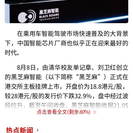
在乘用车智能驾驶市场快速普及的大背景
下，中国智能芯片厂商也似乎正在迎来最好的
时代。
8月8日，由清华校友单记章、刘卫红创立
的黑芝麻智能（以下简称“黑芝麻”）正式在
港交所主板挂牌上市，开盘价为18.8港元/股，
较28港元/股的发行价下跌32.9%，盘中经过波
段拉升，截至午间收盘，黑芝麻智能收报21.05
点击查看全文(剩余
80
%)
港元/股，仍较发行价下跌24.82%，总市值约1
20亿港元。
热点新闻