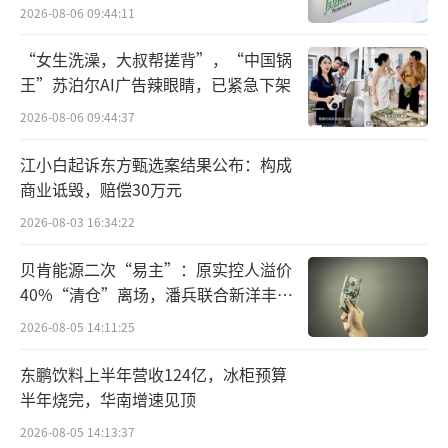
难关待闯
2026-08-06 09:44:11
决方案收入占比则有所下滑，也就是说黑芝麻
的主要关注点集中于自动驾驶产品方面。
“女生洗澡，大叔帮搓背”，“中国锅
王”苏泊尔AI广告辣眼睛，已紧急下架
从产品节奏来看，2019年8月，黑芝麻发布
2026-08-06 09:44:37
其华山系列首款智驾芯片A500；2020年6月，
江小白起诉东方甄选案结果公布：构成
发布国内首款具有IP核高算力自动驾驶芯片华
商业诋毁，赔偿30万元
山A100；2023年4月，发布行业内首个集成自
2026-08-03 16:34:22
动驾驶、智能座舱的武当系列跨越SoC；针对L
3及以上，目前正在开发设计算力超过250TOPS
贝肯能源二次“易主”：原实控人溢价
40%“清仓”离场，潘兵联合新洋丰、
的华山A2000，预计2024年推出。其中华山A10
宏科百世拟入主
2026-08-05 14:11:25
0/A100L SoC已于2022年开始量产，交付2.5万
片，截至2024年3月，黑芝麻SoC产品出货量合
东鹏饮料上半年营收124亿，冰柜预算
计超过15.6万片。
半年烧完，华南增速见顶
2026-08-05 14:13:37
反映到毛利率上，2021年至2023年，黑芝