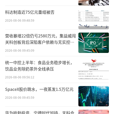
长周期高投入的过程，需要大量的研发和资本
支出，拆解黑芝麻招股书可以看到，目前公司
科达制造近75亿元重组被否
正处在商业化初期，依旧处在增收不增利的阶
2026-08-06 09:48:59
段，未来还需要解决更多技术产品等方面的问
题。
营收暴增22倍仍亏2580万元，集益威闯
关科创板背后深陷客户依赖与无实控人
据黑芝麻招股书，2021年—2023年，黑芝
困局
2026-08-06 09:45:09
麻实现营收0.61亿元、1.65亿元、3.12亿元，
三年的时间营收实现5倍增长，但与之相对的
统一中控上半年：食品业务稳步增长，
饮品业务除奶茶外全线承压
是，亏损却在快速扩大，亏损净额分别为23.57
2026-08-06 09:56:12
亿元、27.53亿元、48.55亿元。今年前三个
月，其营收为0.27亿元，但亏损却高达12.03亿
SpaceX股价跳水，一夜蒸发1.5万亿元
元。上述财务指标反映出黑芝麻仍处于高投入
2026-08-06 09:45:59
扩张的阶段。
华为哈勃投资、宁德时代加持，天科合