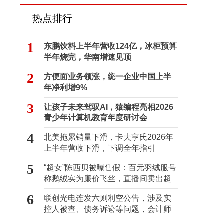
热点排行
1
东鹏饮料上半年营收124亿，冰柜预算
半年烧完，华南增速见顶
2
方便面业务领涨，统一企业中国上半
年净利增9%
3
让孩子未来驾驭AI，猿编程亮相2026
青少年计算机教育年度研讨会
4
北美拖累销量下滑，卡夫亨氏2026年
上半年营收下滑，下调全年指引
5
“超女”陈西贝被曝售假：百元羽绒服号
称鹅绒实为廉价飞丝，直播间卖出超
百万元
6
联创光电连发六则利空公告，涉及实
控人被查、债务诉讼等问题，会计师
事务所曾出具“保留意见”