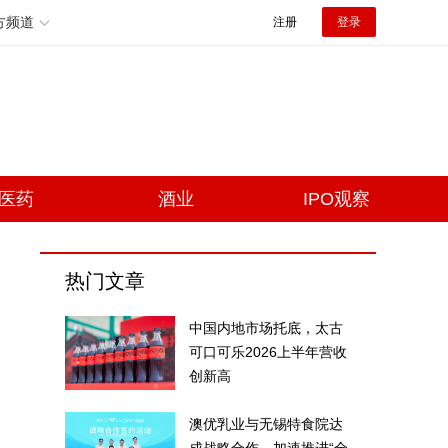
方频道
注册
登录
医药
酒业
IPO观察
热门文章
中国内地市场托底，太古
可口可乐2026上半年营收
创新高
澳优乳业与无锡特食院达