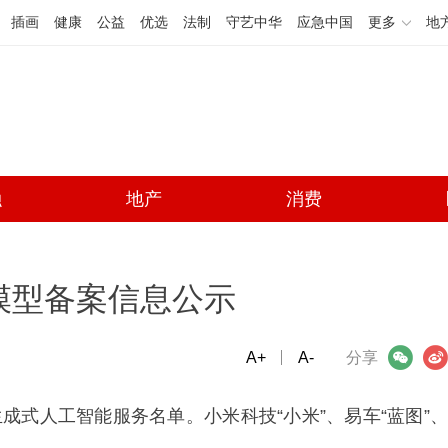
插画
健康
公益
优选
法制
守艺中华
应急中国
更多
地
融
地产
消费
模型备案信息公示
A+
微信
A-
微博
分享
生成式人工智能服务名单。小米科技“小米”、易车“蓝图”、