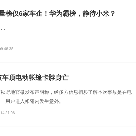
销量榜仅6家车企！华为霸榜，静待小米？
即…
09:48:38
被车顶电动帐篷卡脖身亡
商秋野地官微发布声明称，经多方信息初步了解本次事故是在电
中，用户进入帐篷内发生意外。
 14:31:06