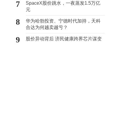
7
SpaceX股价跳水，一夜蒸发1.5万亿
元
8
华为哈勃投资、宁德时代加持，天科
合达为何越卖越亏？
9
股价异动背后 济民健康跨界芯片谋变