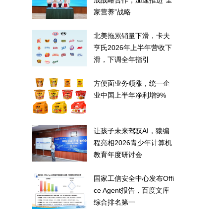
成战略合作，加速推进“全
家营养”战略
北美拖累销量下滑，卡夫
亨氏2026年上半年营收下
滑，下调全年指引
方便面业务领涨，统一企
业中国上半年净利增9%
让孩子未来驾驭AI，猿编
程亮相2026青少年计算机
教育年度研讨会
国家工信安全中心发布Offi
ce Agent报告，百度文库
综合排名第一