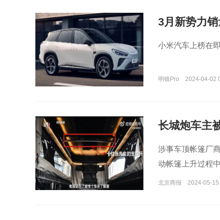
3月新势力
小米汽车上榜在
明镜Pro
2024-04-02 
长城炮车主
涉事车顶帐篷厂
动帐篷上升过程
北京商报
2024-05-15