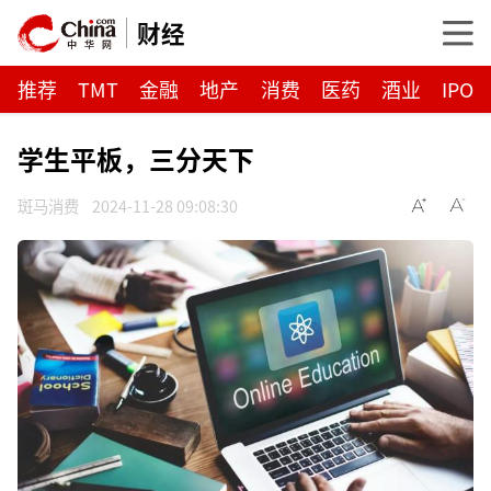
财经
推荐
TMT
金融
地产
消费
医药
酒业
IPO
学生平板，三分天下
斑马消费
2024-11-28 09:08:30