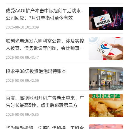
形成对传统硬件系的碾压。
或受AAOI扩产冲击中际旭创午后跳水，
这是产业发展维度决定的，在下一次技术
公司回应：7月订单指引至今有效
爆炸或产业变革来临前，几乎没有逆转的可
2026-08-10 10:13:09
能。
联创光电连发六则利空公告，涉及实控
人被查、债务诉讼等问题，会计师事务
“小霸王系”初成
所曾出具“保留意见”
2026-08-06 09:43:47
“中国巴菲特”段永平，从小霸王、步步
段永平38亿投资泡泡玛特账本
高到“段永平系”，名震江湖。
2026-08-06 09:42:56
1982年，从浙江大学无线电系毕业后，段
永平北上京城，辗转几年一事无成。1989年，
百度、高德地图开机广告卷土重来：广
告时长最高5秒，点击后跳转第三方
他又南下广东中山，到怡华集团下属的一间亏
2026-08-06 09:45:35
损电子厂当厂长。
华为哈勃投资、宁德时代加持，天科合