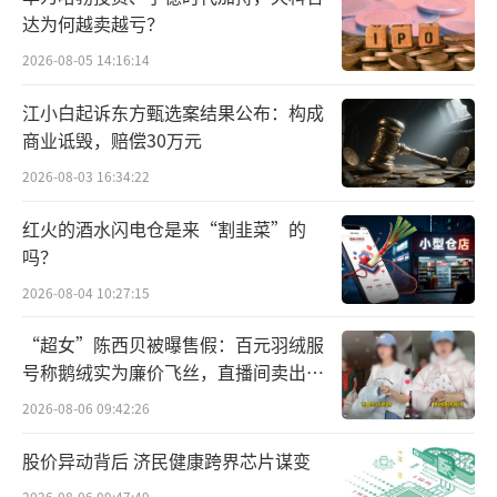
两年后，公司更名为小霸王，模仿任天堂
达为何越卖越亏？
红白机的小霸王学习机推向市场，凭借价格优
2026-08-05 14:16:14
势一炮打响，一度占据80%的市场份额，公司
在1995年即达到年收入10亿元的规模。
江小白起诉东方甄选案结果公布：构成
商业诋毁，赔偿30万元
段永平浙大无线电系校友陈智勇，更早进
2026-08-03 16:34:22
入小霸王，后来成为市场部副总经理，在公司
红火的酒水闪电仓是来“割韭菜”的
崛起过程中同样扮演了重要角色。
吗？
因提出的股份制改造方案未获通过，段永
2026-08-04 10:27:15
平1995年离开小霸王，在东莞创立了步步高。
“超女”陈西贝被曝售假：百元羽绒服
他以此为起点，推出小天才，孵化OPPO、viv
号称鹅绒实为廉价飞丝，直播间卖出超
o，影响了拼多多、极兔速递，书写了中国商业
百万元
2026-08-06 09:42:26
史上最经典的一段传承。
股价异动背后 济民健康跨界芯片谋变
1999年，陈智勇拉上小霸王计调部部长秦
2026-08-06 09:47:49