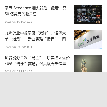
字节 Seedance 爆火背后，藏着一只
2004年，读书郎开行业先河，第一代读书
50 亿美元的独角兽
郎P4学生电脑成功上市。其他品牌的同类产
2026-08-10 10:41:25
品，则称为家教机、学习机或学练机。
九洲药业中报罕见“双降”：诺华大
正是在那一年，一家深圳公司，打破了原
单“退潮”、新业务难“接棒”，四大
本由小霸王系把持的教育电子产品行业格局。
难关待闯
2026-08-06 09:44:11
1999年，清华大学物理系高材生唐本国，
贝肯能源二次“易主”：原实控人溢价
没有选择成为一名科学家，而是投身于教育行
40%“清仓”离场，潘兵联合新洋丰、
宏科百世拟入主
业，创立学位和辅助教育品牌诺亚舟。2004
2026-08-05 14:11:25
年，诺亚舟在教育业务的基础上，成立创新诺
SpaceX股价跳水，一夜蒸发1.5万亿元
亚舟电子公司，进军教育硬件市场。
2026-08-06 09:45:59
诺亚舟2007年登陆纽交所上市，2014年被
五年来首次中报下滑，统一饮品的存量
摩根士丹利收购。在此之前的2011年，唐本国