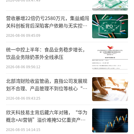
曙光一起离职，合伙在中山创立读书郎。
营收暴增22倍仍亏2580万元，集益威闯
小霸王、步步高、读书郎，共同开创了教
关科创板背后深陷客户依赖与无实控人
育电子产品细分市场，从学习机、复读机、电
困局
2026-08-06 09:45:09
子词典到点读机，始终引领整个行业。
统一中控上半年：食品业务稳步增长，
饮品业务除奶茶外全线承压
2026-08-06 09:56:12
北部湾财险收监管函，直指公司发展规
划不合理、产品管理不到位等核心“痛
点”
2026-08-06 09:43:25
欣天科技易主背后藏六年对赌，“华为
概念+AI营销”溢价难掩52亿重资产考
验
2026-08-05 14:14:15