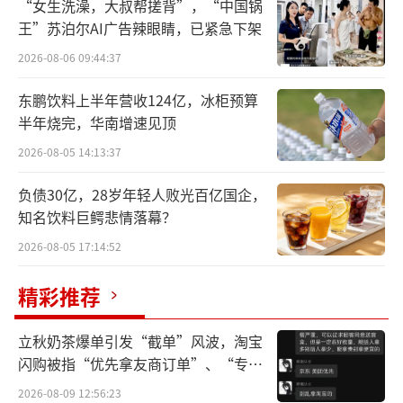
学而思、作业帮以及猿辅导旗下的小猿，
“女生洗澡，大叔帮搓背”，“中国锅
王”苏泊尔AI广告辣眼睛，已紧急下架
名列前茅；科大讯飞、小度紧随其后；传统学
2026-08-06 09:44:37
生平板品牌，步步高、小霸王、读书郎等，在T
OP10榜单中摆尾。
东鹏饮料上半年营收124亿，冰柜预算
半年烧完，华南增速见顶
如今，学生平板市场中，新势力对传统势
2026-08-05 14:13:37
力，已经形成了压倒性的趋势。读书郎由盈转
亏，步步高靠着线下渠道和小天才的加持，仍
负债30亿，28岁年轻人败光百亿国企，
知名饮料巨鳄悲情落幕？
然是一线品牌之一，但这个优势，可能并不能
2026-08-05 17:14:52
持续多久。
精彩推荐
根本原因在于，学生平板的四大要素中，
硬件、软件、技术、内容，重要程度依次递
立秋奶茶爆单引发“截单”风波，淘宝
增。特别是在AI学习机时代，以内容为底层支
闪购被指“优先拿友商订单”、“专挑
撑的教育大模型，将让科技派特别是教培系，
贵的拿”
2026-08-09 12:56:23