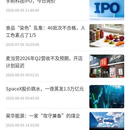
宇树科技IPO，今日询价
2026-08-05 11:46:49
食品“染色”乱象：46批次不合格，人
工色素占了1/5
2026-07-06 16:20:06
麦当劳2026年Q2营收不及预期，开店
比亚迪官方数据显示，比亚迪10月新能源
计划延迟
汽车销量50.27万辆，创历史新高；今年1-10
2026-08-05 09:51:51
月，新能源汽车销量为325.05万辆，同比增长3
SpaceX股价跳水，一夜蒸发1.5万亿元
6.49%。第三季度，比亚迪更是实现营收2011.
2026-08-06 09:45:59
25亿元，同比增长24.04%。比亚迪在二季度、
三季度继续作为新能源车企销量“领头羊”。
昊华能源：一家“攻守兼备”的煤企
纵使业绩斐然，出海规模进一步扩大，比
2026-08-05 14:33:00