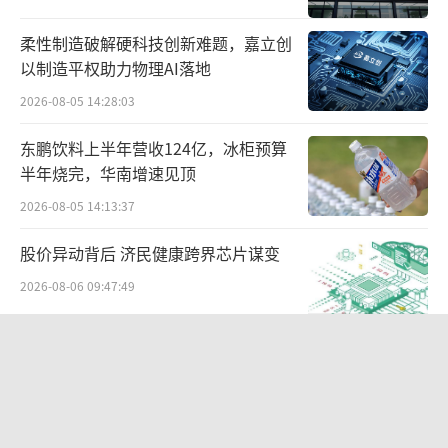
亚迪还是高调加入价格战。而不久前，比亚迪
柔性制造破解硬科技创新难题，嘉立创
董事长王传福在中国汽车重庆论坛上表示，卷
以制造平权助力物理AI落地
是一种竞争，是市场经济的本质。企业家要拥
2026-08-05 14:28:03
抱竞争，在竞争中发展，不要为了竞争焦虑。
东鹏饮料上半年营收124亿，冰柜预算
半年烧完，华南增速见顶
2026-08-05 14:13:37
股价异动背后 济民健康跨界芯片谋变
2026-08-06 09:47:49
SpaceX首份财报：营收近翻倍股价却
跳水
2026-08-06 09:49:53
据第一财经报道，比亚迪内部人士透露，