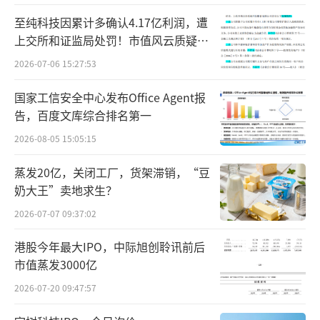
至纯科技因累计多确认4.17亿利润，遭
上交所和证监局处罚！市值风云质疑其
财务问题，遭巨额索赔！
2026-07-06 15:27:53
国家工信安全中心发布Office Agent报
告，百度文库综合排名第一
2026-08-05 15:05:15
蒸发20亿，关闭工厂，货架滞销，“豆
奶大王”卖地求生？
图：网传邮件截图
2026-07-07 09:37:02
11月27日，比亚迪品牌及公关处总经理李
港股今年最大IPO，中际旭创聆讯前后
市值蒸发3000亿
云飞发文回应网传 “比亚迪要求供应商降价1
0%”，并表示此为行业惯例，并非强制要求。
2026-07-20 09:47:57