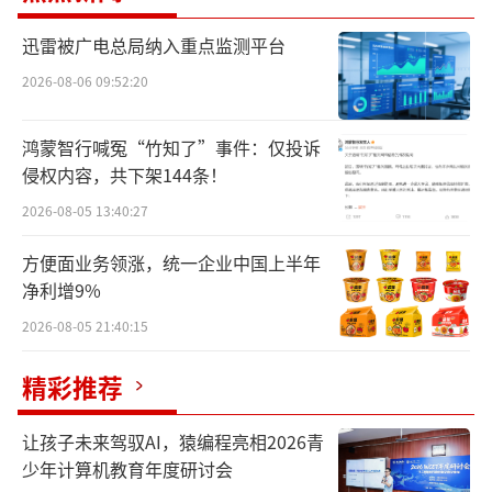
新能源市场需求持续增长，各大车企都想
迅雷被广电总局纳入重点监测平台
要“分一杯羹”，为了招揽用户，各大品牌加
2026-08-06 09:52:20
入降价策略，2024年新能源价格战进入白热化
阶段。
鸿蒙智行喊冤“竹知了”事件：仅投诉
侵权内容，共下架144条！
车企通知经销商自行降本
2026-08-05 13:40:27
新能源车企一面降价，一面希望维持利润空
间，将损失的利润转嫁给供应链。近日，网传
方便面业务领涨，统一企业中国上半年
的一封比亚迪邮件引发业内关注。比亚迪执行
净利增9%
副总裁何志奇在此邮件中表示，希望供应商积
2026-08-05 21:40:15
极挖掘降低成本的空间。
精彩推荐
让孩子未来驾驭AI，猿编程亮相2026青
少年计算机教育年度研讨会