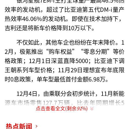
效率的发动机，超过了比亚迪第五代DM-i量产
热效率46.06%的发动机。即使在技术加持下，
吉利还是将新车价格降到10万以下。
不仅如此，其他车企也纷纷在年末降价。1
2月，极氪推出“购车权益”“零息分期”等价
格政策；12月1日深蓝直降5000；比亚迪下调
王朝系列车型价格；11月29日理想宣布年底限
时0息政策，单车型最低首付金额6.98万。
12月4日，由乘联分会初步统计，11月新能
源车市场零售127.7万辆，比去年同期增长5
点击查看全文(剩余
91
%)
2%，较上月同期增长7%，今年以来累计零售9
60.5万辆，同比增长41%。
热点新闻