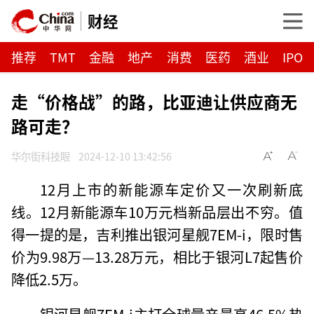
财经
推荐
TMT
金融
地产
消费
医药
酒业
IPO
走“价格战”的路，比亚迪让供应商无
路可走？
华尔街科技眼
2024-12-10 13:42:56
12月上市的新能源车定价又一次刷新底
线。12月新能源车10万元档新品层出不穷。值
得一提的是，吉利推出银河星舰7EM-i，限时售
价为9.98万—13.28万元，相比于银河L7起售价
降低2.5万。
银河星舰7EM-i主打全球量产最高46.5%热