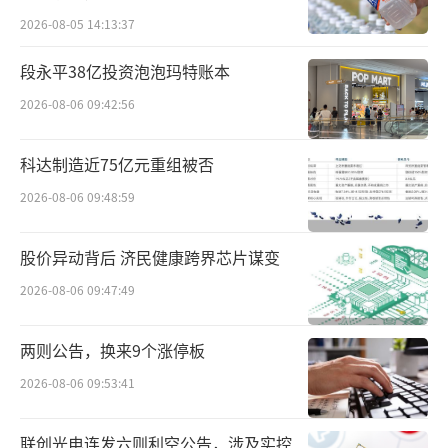
体积与多口快充于一体的旅行排插，精准契合
2026-08-05 14:13:37
年轻消费群体的便携需求。
段永平38亿投资泡泡玛特账本
据悉，家的电器成立于2007年，是国家高
2026-08-06 09:42:56
新技术企业，拥有国家级CNAS实验室，且参与
了开关插座新国标的起草工作。其核心产
科达制造近75亿元重组被否
品“超级点”复位开关曾斩获德国红点设计大
2026-08-06 09:48:59
奖，凭借过硬产品力与传统翘板开关形成差异
化竞争。
股价异动背后 济民健康跨界芯片谋变
2026-08-06 09:47:49
对于入局排插领域的原因，匡建表示：从
用户角度，长期单一品牌主导市场不利于消费
两则公告，换来9个涨停板
者拥有更多选择；从行业角度，产品创新仍有
2026-08-06 09:53:41
打破现有格局的空间；从企业自身发展角度，
在智能家居建材市场整体萎缩的背景下，需向
联创光电连发六则利空公告，涉及实控