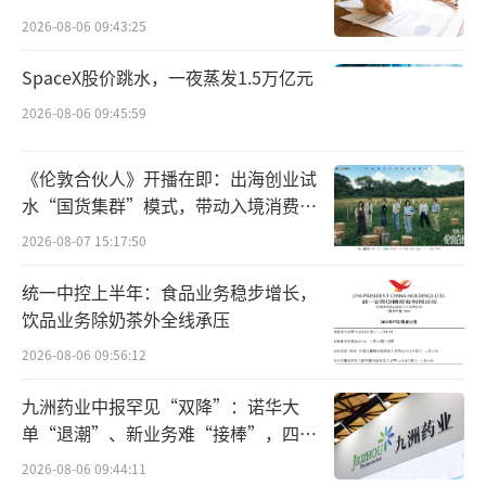
以小字体标注的数据来源（源于其插座等电连
点”
2026-08-06 09:43:25
接业务）易造成消费者误解，涉嫌违反《广告
SpaceX股价跳水，一夜蒸发1.5万亿元
法》，破坏行业公平竞争环境。
2026-08-06 09:45:59
匡建直言，若该广告语持续强化，将进一
步挤压同行生存空间。因此，自2025年8月起，
《伦敦合伙人》开播在即：出海创业试
水“国货集群”模式，带动入境消费反
家的电器通过自媒体发布视频，对公牛该广告
向种草
2026-08-07 15:17:50
语的合规性提出质疑，并开展相关产品对比测
评。此举引发公牛集团关注，2025年11月20
统一中控上半年：食品业务稳步增长，
日，家的电器收到公牛发出的律师函，指控其
饮品业务除奶茶外全线承压
行为构成商业诋毁和不正当竞争，要求删稿、
2026-08-06 09:56:12
道歉并赔偿。经内部评估，家的电器认为自身
九洲药业中报罕见“双降”：诺华大
陈述基于事实，在回函中拒绝了上述要求，并
单“退潮”、新业务难“接棒”，四大
表示愿意通过法律途径解决争议。
难关待闯
2026-08-06 09:44:11