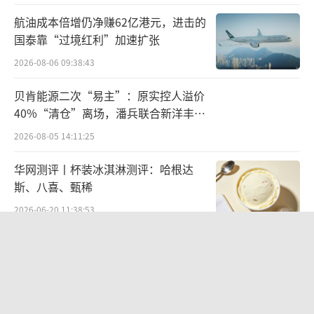
随后，公牛集团向浙江省慈溪市人民法院
航油成本倍增仍净赚62亿港元，进击的
提起诉讼，索赔经济损失420万元及合理开支近
国泰靠“过境红利”加速扩张
6万元，案件于2025年12月5日正式立案。针对
2026-08-06 09:38:43
该诉讼，家的电器代理律师、广东岐江律师事
贝肯能源二次“易主”：原实控人溢价
务所柏伟介绍，公司已向慈溪市人民法院提出
40%“清仓”离场，潘兵联合新洋丰、
管辖权异议，认为此类侵权纠纷应由被告所在
宏科百世拟入主
2026-08-05 14:11:25
地或侵权行为地法院（即中山市第二人民法
华网测评丨杯装冰淇淋测评：哈根达
院）管辖，目前该案处于管辖权异议处理阶
斯、八喜、甄稀
段。
2026-06-20 11:38:53
对于该案件，公牛集团回应中华网财经
欣天科技易主背后藏六年对赌，“华为
称，目前案件尚在法院审理阶段，公牛集团尊
概念+AI营销”溢价难掩52亿重资产考
重司法流程，相信法院会给出公正的裁决。
验
2026-08-05 14:14:15
关于小字，一位公牛集团员工对中华网财