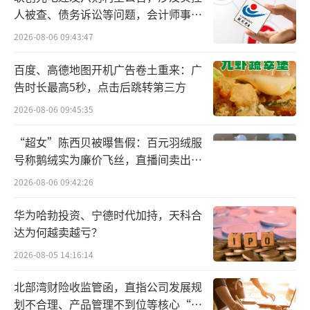
生活电器品类拓展以寻找新增量。
人被查、债务诉讼等问题，会计师事务
所曾出具“保留意见”
2026-08-06 09:43:47
对于家的电器进入插排市场，行业头部企
业公牛集团人士对中华网财经表示，公牛集团
百度、高德地图开机广告卷土重来：广
告时长最高5秒，点击后跳转第三方
欢迎竞争，但需要公平公正的竞争环境。
2026-08-06 09:45:35
此次行业两大企业的诉讼纠纷，导火索源
“超女”陈西贝被曝售假：百元羽绒服
于公牛集团广泛使用的广告语“10户中国家
号称鹅绒实为廉价飞丝，直播间卖出超
庭，7户用公牛”及其附带的“小字备注”。20
百万元
2026-08-06 09:42:26
24年起，家的电器明显感受到市场压力，经销
商反馈公牛品牌声量强劲，消费者频繁将两者
华为哈勃投资、宁德时代加持，天科合
达为何越卖越亏？
对比，尤其在装饰公司渠道，“10户7用”的广
告语形成极强的引流效果。经深入研究，家的
2026-08-05 14:16:14
电器认为该广告语在墙壁开关插座品类（公牛
北部湾财险收监管函，直指公司发展规
业务板块之一）中的表述与实际情况不符，且
划不合理、产品管理不到位等核心“痛