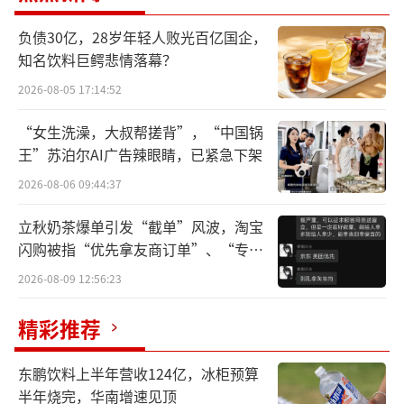
座”，创新性地以“线长”替代行业普遍采用
负债30亿，28岁年轻人败光百亿国企，
的“全长”标注方式。当前国内排插行业惯例
知名饮料巨鳄悲情落幕？
将电源线、插头与插座本体长度合计标注
2026-08-05 17:14:52
为“全长”，易让消费者误以为标注长度即为
“女生洗澡，大叔帮搓背”，“中国锅
电源线长度，存在明显误导。家的电器承诺将
王”苏泊尔AI广告辣眼睛，已紧急下架
明确标注电源线“线长”，对标国际通行标
2026-08-06 09:44:37
准，助力推动行业规范透明化发展。
立秋奶茶爆单引发“截单”风波，淘宝
在产品品质与设计上，家的排插选用更优
闪购被指“优先拿友商订单”、“专挑
质的PC材料，相比行业内常见的低成本聚丙烯
贵的拿”
2026-08-09 12:56:23
（PP）材料，在耐温性、耐久性及抗熔滴等方
精彩推荐
面更具优势。新产品采用肤感表面工艺与流行
配色，细节设计上创新采用“三面可插”结
东鹏饮料上半年营收124亿，冰柜预算
构，有效解决插头拥挤问题；同时推出集小巧
半年烧完，华南增速见顶