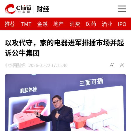
财经
推荐
TMT
金融
地产
消费
医药
酒业
IPO
以攻代守，家的电器进军排插市场并起
诉公牛集团
中华网财经
2026-01-22 17:15:40