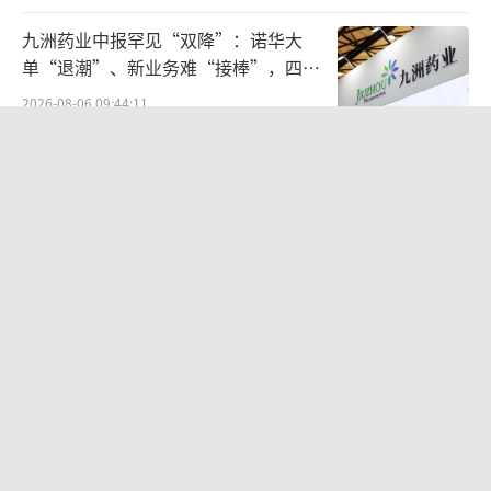
贴”，减免优惠20%。该事件很快登上热搜，
九洲药业中报罕见“双降”：诺华大
并引来不少网友吃瓜，纷纷称“我刷到的是不
单“退潮”、新业务难“接棒”，四大
是有点晚了”“错过了一个亿”，不过也有网
难关待闯
2026-08-06 09:44:11
友称“产生的优惠费用后续将从您的支付宝里
北部湾财险收监管函，直指公司发展规
扣回”。
（责任编辑：zx0600）
划不合理、产品管理不到位等核心“痛
点”
2026-08-06 09:43:25
专访战斗蚂蚁创始人刘坤：安顿用“锁
定-设计-击穿”跑出10倍增长
2026-08-07 09:41:09
华为哈勃投资、宁德时代加持，天科合
达为何越卖越亏？
2026-08-05 14:16:14