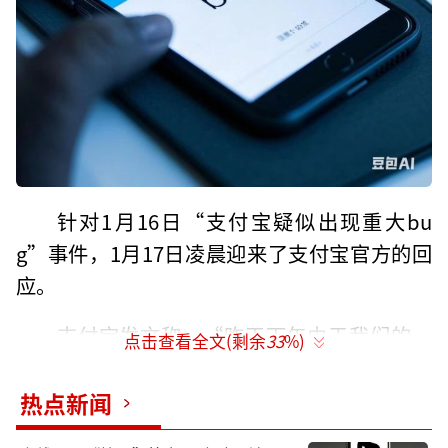
针对1月16日“支付宝疑似出现重大bu
g”事件，1月17日凌晨迎来了支付宝官方的回
应。
支付宝发文称，“昨天下午由于我们的一
点击查看全文(剩余
33
%)
个失误，导致小部分用户在支付时享受了立减
优惠，有用户发了这个截图，关心我们会不会
热点新闻
把优惠追回。”