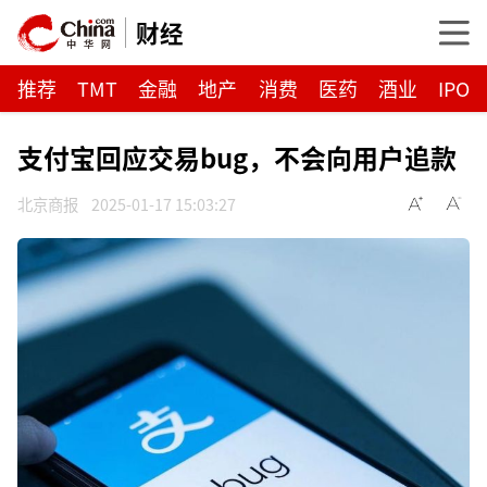
财经
推荐
TMT
金融
地产
消费
医药
酒业
IPO
支付宝回应交易bug，不会向用户追款
北京商报
2025-01-17 15:03:27