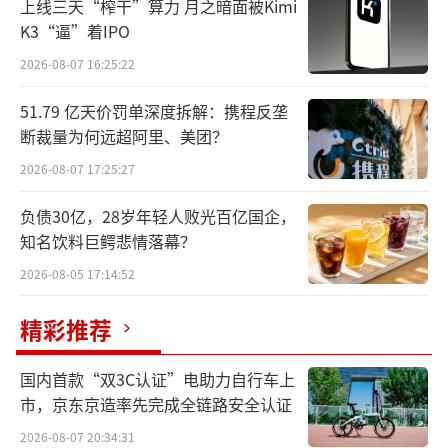
上线三天“榨干”算力 月之暗面被Kimi
对此支付宝澄清称，支付宝官方没有发送
K3“逼”着IPO
任何资金追回短信，如果有用户收到了相关短
2026-08-07 16:25:22
信，千万不要点，以免上当受骗。对于失误的
51.79 亿天价罚单深度拆解：携程反垄
发生，支付宝解释到，“其实是我们在支付宝
断裁量为何远超阿里、美团？
某个常规营销活动后台配错了营销模板，把优
2026-08-07 17:25:27
惠额度和优惠金类型都写错了，既然是我们的
负债30亿，28岁年轻人败光百亿国企，
错，成本和责任必须我们自己承担。针对已经
知名饮料巨鳄悲情落幕？
发出的营销优惠金，支付宝不会向用户追款，
2026-08-05 17:14:52
请大家安心。”
精彩推荐
1月16日，“支付宝疑似出现重大bug”事
件，当日下午起，多名网友在社交平台上反映
国内首款“双3C认证”电助力自行车上
支付宝疑似出现bug，包括个人转账、购票、
市，京东京造率先完成全链路安全认证
还信用卡、缴纳房租等，均被提示“政府补
2026-08-07 20:34:31