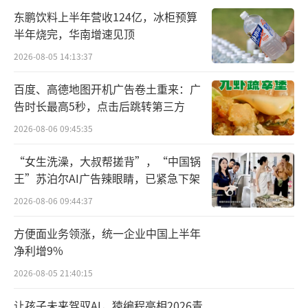
首席执行官Martin Kallen信心十足地表示，在
东鹏饮料上半年营收124亿，冰柜预算
德国举行的2024年欧洲杯将是商业上最成功的
半年烧完，华南增速见顶
欧洲杯，“我们的目标，是创造超过24亿欧元
2026-08-05 14:13:37
的收入”。
百度、高德地图开机广告卷土重来：广
告时长最高5秒，点击后跳转第三方
其中，最重要的金主爸爸，便是中国企
2026-08-06 09:45:35
业。
“女生洗澡，大叔帮搓背”，“中国锅
2024年欧洲杯官网显示，今年赛事共拥有1
王”苏泊尔AI广告辣眼睛，已紧急下架
3家官方全球合作伙伴。其中包括速卖通、支付
2026-08-06 09:44:37
宝、比亚迪、vivo和海信5家中国企业，历史性
方便面业务领涨，统一企业中国上半年
地占据了近四成席位。
净利增9%
2026-08-05 21:40:15
让孩子未来驾驭AI，猿编程亮相2026青