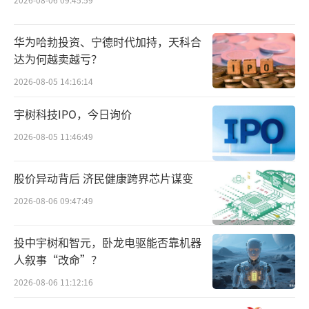
上“卷”成巨头的狠角色，付出如此代价自然
不只是为了刷个脸熟，而是为了在全球商海角
华为哈勃投资、宁德时代加持，天科合
达为何越卖越亏？
逐中，“卷”出新高度。
2026-08-05 14:16:14
实现这个目标，不只是舍得花钱就行，除
宇树科技IPO，今日询价
了世界级的产品服务和运作体系，也还需要对
2026-08-05 11:46:49
赛事营销本身有娴熟的技艺，以及业务上的进
攻。
股价异动背后 济民健康跨界芯片谋变
这方面，一些中国企业也已经是经验丰
2026-08-06 09:47:49
富，游刃有余。
投中宇树和智元，卧龙电驱能否靠机器
其中，以海信资历最深。2016年，当“海
人叙事“改命”？
信电视”字样出现在欧洲杯赛场时，央视主持
2026-08-06 11:12:16
人董卿感慨，“欧洲杯56年来，终于和中国有