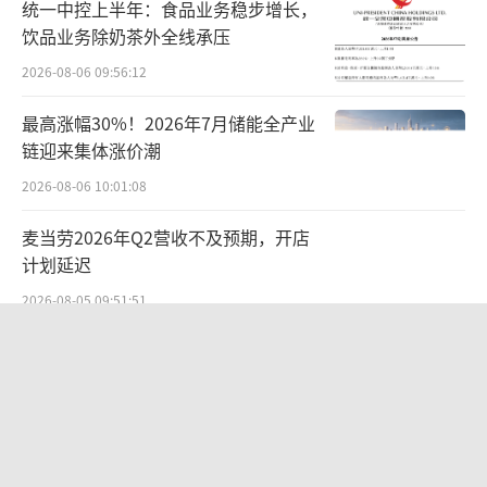
统一中控上半年：食品业务稳步增长，
了关系。”
饮品业务除奶茶外全线承压
此后，海信连续三届成为欧洲杯座上宾，
2026-08-06 09:56:12
其“中国第一，世界第二”等品牌广告也早已
最高涨幅30%！2026年7月储能全产业
深入人心。今年，海信在史上“科技含量最
链迎来集体涨价潮
高”的欧洲杯里，扮演更重要角色——拥有欧足
2026-08-06 10:01:08
联史上首次开放的VAR（视频助理裁判）显示
麦当劳2026年Q2营收不及预期，开店
独家权益，为本届欧洲杯提供VAR显示技术支
计划延迟
持，并在德国与苏格兰的首场比赛中，给出了
2026-08-05 09:51:51
第一张红牌和第一粒点球。
国家工信安全中心发布Office Agent报
简而言之就是，越来越用技术和实力说
告，百度文库综合排名第一
话。
2026-08-05 15:05:15
同样是第二次征战欧洲杯的蚂蚁集团和viv
SpaceX首份财报：营收近翻倍股价却