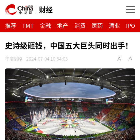
财经
推荐
TMT
金融
地产
消费
医药
酒业
IPO
史诗级砸钱，中国五大巨头同时出手！
华商韬略
2024-07-04 10:54:03