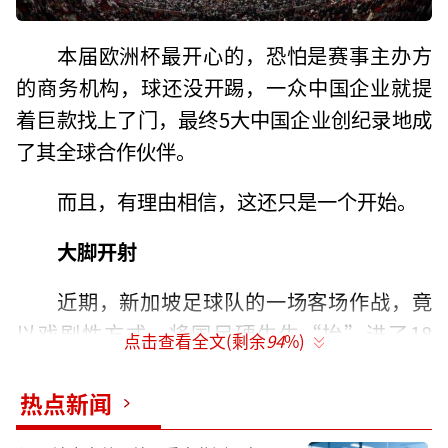
本届欧洲杯最开心的，恐怕是赛事主办方
的商务机构，球还没开踢，一众中国企业就提
着巨款找上了门，最终5大中国企业创纪录地成
了其全球合作伙伴。
而且，有理由相信，这还只是一个开始。
大脚开射
近期，新加坡足球队的一场客场作战，竟
以戏剧性方式，将国足硬生生“抬”进了18
点击查看全文(剩余
94
%)
强。
热点新闻
立下大功的新加坡队门将桑尼也迎来“泼
天富贵”。除了收到大量“在线打赏”，不少