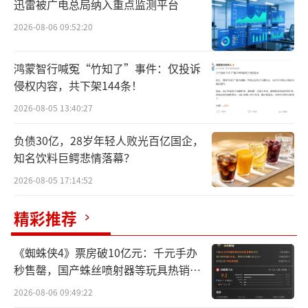
迅雷被广电总局纳入重点监测平台
国内网友，甚至专程打“飞的”到新加坡，去
2026-08-06 09:52:20
他开的椰浆饭餐厅打卡。
鸿蒙智行喊冤“竹知了”事件：仅投诉
中国国足被“抬”进世界赛场的另一边，
侵权内容，共下架144条！
一众中国企业也正瞄准火热的欧洲杯，大脚开
2026-08-05 13:40:27
射。区别不过在于，这机会是他们自己抢来
负债30亿，28岁年轻人败光百亿国企，
的。
知名饮料巨鳄悲情落幕？
6月15日开幕的2024年欧洲杯，是刷新历
2026-08-05 17:14:52
史的一届。其24支参赛队共计622名球员身价总
精彩推荐
和，达到了惊人的114.2亿欧元，史上
最“贵”。
《蜘蛛侠4》票房破10亿元：千元手办
秒售罄，国产蛛丝喷射器等玩具热销海
同样喜人的还有赛事商业收入。2020年，
外
2026-08-06 09:49:22
欧洲杯正赛收入已达19亿欧元，但欧足联赛事