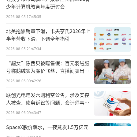
少年计算机教育年度研讨会
2026-08-05 17:45:35
北美拖累销量下滑，卡夫亨氏2026年上
半年营收下滑，下调全年指引
2026-08-05 21:47:34
“超女”陈西贝被曝售假：百元羽绒服
号称鹅绒实为廉价飞丝，直播间卖出超
百万元
2026-08-06 09:42:26
有媒体估算，2024年欧洲杯顶级赞助商门
联创光电连发六则利空公告，涉及实控
槛，至少是4000万到5000万欧元（约3.1亿元
人被查、债务诉讼等问题，会计师事务
所曾出具“保留意见”
到3.9亿元）。后续的广告宣发等营销，也会是
2026-08-06 09:43:47
一笔大支出。
SpaceX股价跳水，一夜蒸发1.5万亿元
五家中国企业，都是在各自赛道
2026-08-06 09:45:59