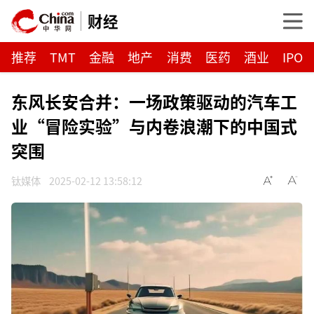
财经
推荐
TMT
金融
地产
消费
医药
酒业
IPO
东风长安合并：一场政策驱动的汽车工
业“冒险实验”与内卷浪潮下的中国式
突围
钛媒体
2025-02-12 13:58:12