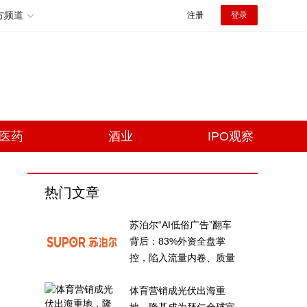
方频道
注册
登录
医药
酒业
IPO观察
热门文章
苏泊尔“AI低俗广告”翻车
背后：83%外资全盘掌
控，陷入流量内卷、质量
频发的负循环
体育营销成光伏出海重