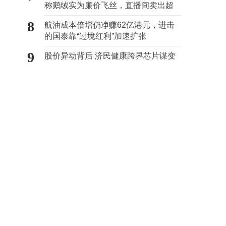
称鹅绒实为廉价飞丝，直播间卖出超
百万元
8
航油成本倍增仍净赚62亿港元，进击
的国泰靠“过境红利”加速扩张
9
股价异动背后 济民健康跨界芯片谋变