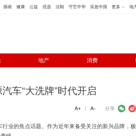
插画
健康
公益
优选
法制
守艺中华
应急中国
更多
地
融
地产
消费
汽车“大洗牌”时代开启
A+
微信
A-
微博
分享
车行业的焦点话题。作为近年来备受关注的新兴品牌，极