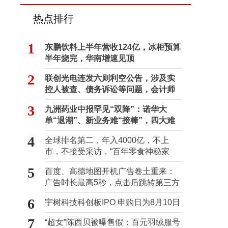
热点排行
1
东鹏饮料上半年营收124亿，冰柜预算
半年烧完，华南增速见顶
2
联创光电连发六则利空公告，涉及实
控人被查、债务诉讼等问题，会计师
事务所曾出具“保留意见”
3
九洲药业中报罕见“双降”：诺华大
单“退潮”、新业务难“接棒”，四大难
关待闯
4
全球排名第二，年入4000亿，不上
市，不接受采访，“百年零食神秘家
族”浮出水面？
5
百度、高德地图开机广告卷土重来：
广告时长最高5秒，点击后跳转第三方
6
宇树科技科创板IPO 申购日为8月10日
7
“超女”陈西贝被曝售假：百元羽绒服号