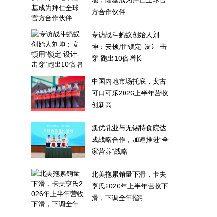
地，隆基成为拜仁全球官
方合作伙伴
专访战斗蚂蚁创始人刘
坤：安顿用“锁定-设计-击
穿”跑出10倍增长
中国内地市场托底，太古
可口可乐2026上半年营收
创新高
澳优乳业与无锡特食院达
成战略合作，加速推进“全
家营养”战略
北美拖累销量下滑，卡夫
亨氏2026年上半年营收下
滑，下调全年指引