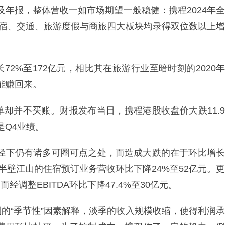
财报及年报，整体营收一如市场期望一般稳健：携程2024年全
下住宿、交通、旅游度假与商旅四大板块均录得双位数以上增
2%至172亿元，相比其在旅游行业至暗时刻的2020年
便能赚回来。
却并不买账。财报发布当日，携程港股收盘价大跌11.9
是Q4业绩。
口径下仍有诸多可圈可点之处，而造成大跌的在于环比增长
称半壁江山的住宿预订业务营收环比下降24%至52亿元。更
经调整EBITDA环比下降47.4%至30亿元。
的“季节性”因素解释，淡季的收入规模收缩，使得利润承