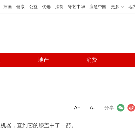
插画
健康
公益
优选
法制
守艺中华
应急中国
更多
地
融
地产
消费
A+
微信
A-
微博
分享
钱机器，直到它的膝盖中了一箭。