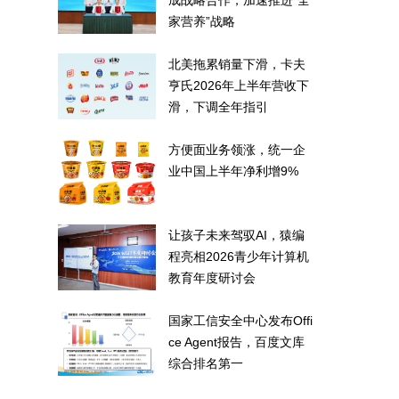
成战略合作，加速推进“全
家营养”战略
北美拖累销量下滑，卡夫
亨氏2026年上半年营收下
滑，下调全年指引
方便面业务领涨，统一企
业中国上半年净利增9%
让孩子未来驾驭AI，猿编
程亮相2026青少年计算机
教育年度研讨会
国家工信安全中心发布Offi
ce Agent报告，百度文库
综合排名第一