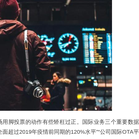
场用脚投票的动作有些矫枉过正。国际业务三个重要数据
超过2019年疫情前同期的120%水平”“公司国际OTA平