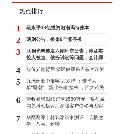
热点排行
1
段永平38亿投资泡泡玛特账本
2
两则公告，换来9个涨停板
3
联创光电连发六则利空公告，涉及实
控人被查、债务诉讼等问题，会计师
事务所曾出具“保留意见”
4
股价异动背后 济民健康跨界芯片谋变
5
九洲药业中报罕见“双降”：诺华大
单“退潮”、新业务难“接棒”，四大难关
待闯
6
营收暴增22倍仍亏2580万元，集益威
闯关科创板背后深陷客户依赖与无实
控人困局
7
华网测评丨杯装冰淇淋测评：哈根达
斯、八喜、甄稀