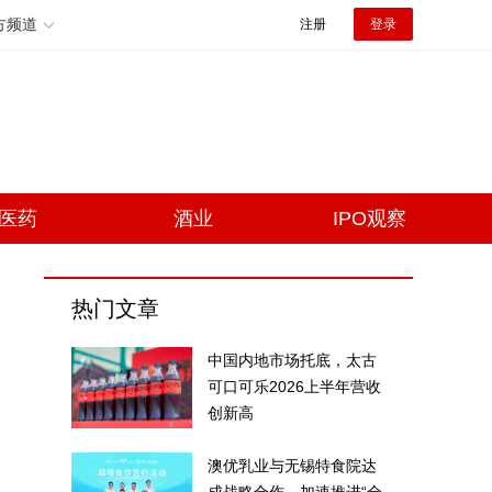
方频道
注册
登录
医药
酒业
IPO观察
热门文章
中国内地市场托底，太古
可口可乐2026上半年营收
创新高
澳优乳业与无锡特食院达