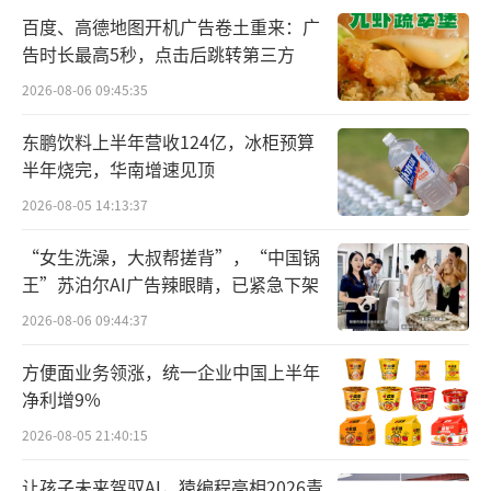
不只是演唱会，作为时下为数不多还在消
百度、高德地图开机广告卷土重来：广
费升级的群体，新一轮退休老人正在多个领域
告时长最高5秒，点击后跳转第三方
展现出惊人的“钞能力”，接盘中产消费。
2026-08-06 09:45:35
朝气蓬勃的老年人
东鹏饮料上半年营收124亿，冰柜预算
半年烧完，华南增速见顶
上海和平饭店作为电视剧《繁花》的取景
2026-08-05 14:13:37
地，每天吸引大量慕名者前来打卡，但王阿姨
“女生洗澡，大叔帮搓背”，“中国锅
和这些走马观花的过客不同，退休后她每周末
王”苏泊尔AI广告辣眼睛，已紧急下架
都会来和平饭店喝下午茶、跳华尔兹。
2026-08-06 09:44:37
每次500元的价格对她而言不在话下，毕竟
方便面业务领涨，统一企业中国上半年
自己手握丰厚的退休金，为情绪买单是她悦己
净利增9%
的方式，要的就是腔调。
2026-08-05 21:40:15
王阿姨所代表的是时下中国最富有的一代
让孩子未来驾驭AI，猿编程亮相2026青