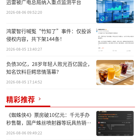
购买力实在不可小觑。”
迅雷被广电总局纳入重点监测平台
2026-08-06 09:52:20
据悉，刀郎巡回演唱会要在北京连办数
场。饶是如此，预售门票上线不过数秒仍旧被
鸿蒙智行喊冤“竹知了”事件：仅投诉
一抢而空，原价880元的看台票愣是被黄牛炒至
侵权内容，共下架144条！
上万元。
2026-08-05 13:40:27
演唱会，一度被视为城市中产和都市青年
负债30亿，28岁年轻人败光百亿国企，
知名饮料巨鳄悲情落幕？
的消费标配，不过近年来这个市场却流露出一
丝寒意。仅2024上半年，就有25场知名歌手演
2026-08-05 17:14:52
唱会因销量爆冷而取消。
精彩推荐
中产和年轻人退潮之际，钱包更鼓的老年
《蜘蛛侠4》票房破10亿元：千元手办
人却“跑步入场”，让诸如刀郎这样拥有大量
秒售罄，国产蛛丝喷射器等玩具热销海
退休老人粉丝基础的演艺明星越来越旺。
外
2026-08-06 09:49:22