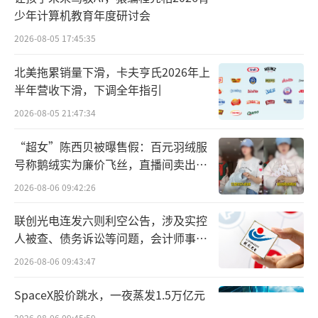
人——1962年到1975年出生的人。作为新中国
少年计算机教育年度研讨会
成立后最大规模的婴儿潮，如今他们正以每年
2026-08-05 17:45:35
超过2000万人的速度进入退休潮。
北美拖累销量下滑，卡夫亨氏2026年上
半年营收下滑，下调全年指引
2026-08-05 21:47:34
“超女”陈西贝被曝售假：百元羽绒服
号称鹅绒实为廉价飞丝，直播间卖出超
百万元
2026-08-06 09:42:26
联创光电连发六则利空公告，涉及实控
人被查、债务诉讼等问题，会计师事务
所曾出具“保留意见”
2026-08-06 09:43:47
SpaceX股价跳水，一夜蒸发1.5万亿元
▲图源：育娲人口研究智库
2026-08-06 09:45:59