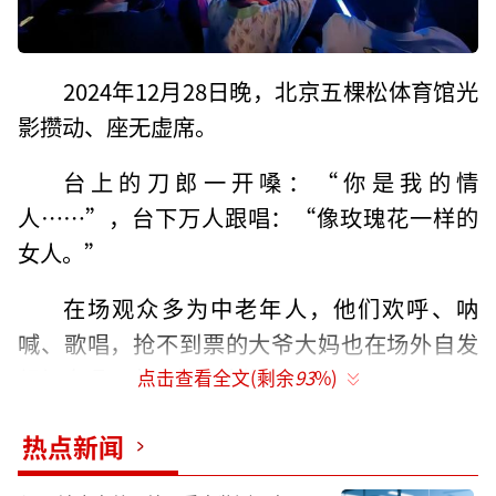
2024年12月28日晚，北京五棵松体育馆光
影攒动、座无虚席。
台上的刀郎一开嗓：“你是我的情
人……”，台下万人跟唱：“像玫瑰花一样的
女人。”
在场观众多为中老年人，他们欢呼、呐
喊、歌唱，抢不到票的大爷大妈也在场外自发
组织合唱，音浪此起彼伏。
点击查看全文(剩余
93
%)
如此活力四射的场面，引得一众媒体惊
热点新闻
呼：“火爆程度超过当年的周杰伦，老年人的