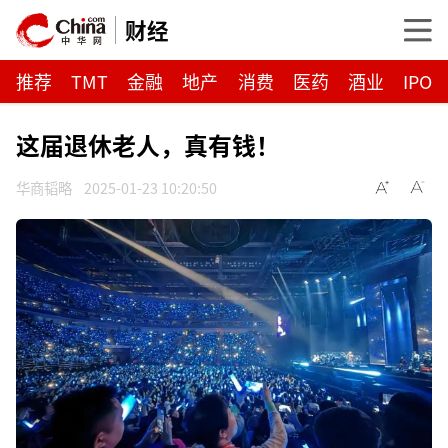
财经
推荐
TMT
金融
地产
消费
医药
酒业
IPO
这届退休老人，真有钱！
华商韬略
2025-01-23 10:20:50