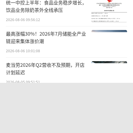
而这群人中，部分手握高额退休金的老
统一中控上半年：食品业务稳步增长，
饮品业务除奶茶外全线承压
人，更是释放出巨大的消费潜力。在网络上，
人们形容他们为“活力银发”，指的就是这些
2026-08-06 09:56:12
有资产、有存款、有收入的低龄老人。
最高涨幅30%！2026年7月储能全产业
链迎来集体涨价潮
据官方统计，2023年企业退休人员平均养
2026-08-06 10:01:08
老金3162元/月。另有调研显示，生活在一、二
线城市的活力银发群体平均退休金为4732元/
麦当劳2026年Q2营收不及预期，开店
计划延迟
月，家庭年均收入约14.7万元，房产拥有率达1
00%。而北京上海等一线城市，平均退休金则
2026-08-05 09:51:51
要高于5000元/月。
国家工信安全中心发布Office Agent报
告，百度文库综合排名第一
西南财经大学《中国家庭财富指数调研系
2026-08-05 15:05:15
列报告》中显示，这个群体是对经济预期最乐
观的人群之一。
SpaceX首份财报：营收近翻倍股价却