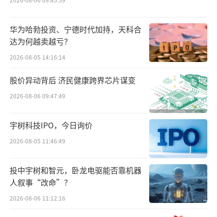
此前的40后与50后虽然基数庞大，但这代
华为哈勃投资、宁德时代加持，天科合
人成长于艰苦岁月，形成了勤俭节约的基因，
达为何越卖越亏？
这导致一度被资本看好的养老院产业始终雷声
2026-08-05 14:16:14
大、雨点小。
股价异动背后 济民健康跨界芯片谋变
用业内人的话来说：“中国养老机构之所
2026-08-06 09:47:49
以不赚钱，是因为最有钱的一代人——60后和7
0后，还没有进入养老阶段。”
宇树科技IPO，今日询价
2026-08-05 11:46:49
作为初老人群，60后与70后的人生路径是
从改革开放到加入WTO，从城市化浪潮到房地
投中宇树和智元，卧龙电驱能否靠机器
产腾飞，人生的每一步节点都见证了蓬勃向上
人叙事“改命”？
的力量。
2026-08-06 11:12:16